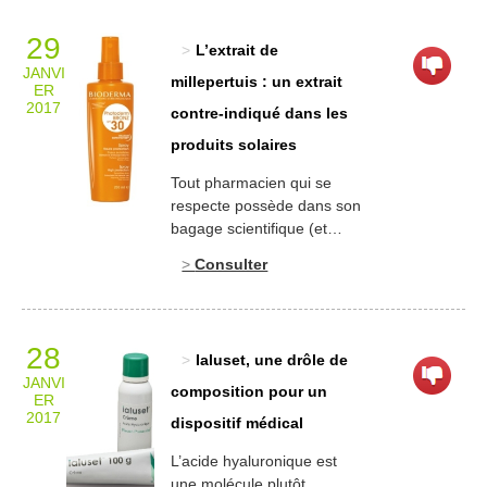
quantité importante (plus de
6 %) à un lot de talc de
29
L’extrait de
marque Morhange. Ce talc
JANVI
sera appliqué sur les fesses
millepertuis : un extrait
ER
de 204 nourrissons et 36 en
2017
contre-indiqué dans les
décéderont !
produits solaires
L’hexachlorophène […]
Tout pharmacien qui se
respecte possède dans son
bagage scientifique (et
pharmacologique ou
Consulter
botanique dans le cas qui
nous préoccupe
aujourd’hui) un certain
nombre d’informations
28
Ialuset, une drôle de
indispensables pour le
JANVI
maintien de la Santé
composition pour un
ER
Publique. Le formulateur de
2017
dispositif médical
produits cosmétiques (qu’il
soit ou non pharmacien)
L’acide hyaluronique est
doit posséder ce bagage
une molécule plutôt