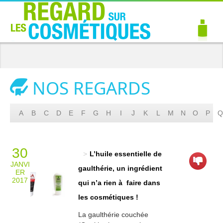
NOS REGARDS
A
B
C
D
E
F
G
H
I
J
K
L
M
N
O
P
Q
30
L’huile essentielle de
JANVI
gaulthérie, un ingrédient
ER
2017
qui n’a rien à faire dans
les cosmétiques !
La gaulthérie couchée