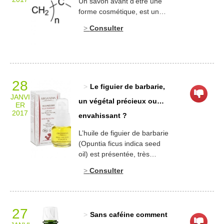
Un savon avant d’être une
choisi comme source
forme cosmétique, est une
privilégiée de cet ingrédient
entité chimique, résultat de
Consulter
qui fait toujours parler de lui.
la réaction d’une base forte
[…]
(de la soude pour un savon
solide, de la potasse pour
un savon liquide) sur un
corps gras (suif ou huile
28
végétale). Il s’agit donc d’un
Le figuier de barbarie,
sel d’acide gras (RCOOX
JANVI
un végétal précieux ou…
ER
avec X […]
2017
envahissant ?
L’huile de figuier de barbarie
(Opuntia ficus indica seed
oil) est présentée, très
souvent, par l’industrie
Consulter
cosmétique comme une
huile « précieuse ». Il est
bon de faire un rectificatif
concernant cette matière
27
Sans caféine comment
première. Le figuier de