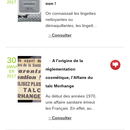
connait moins, en revanche,
2017
non !
ce sont les écrits médicaux
de la célèbre comtesse. […]
On connaissait les lingettes
nettoyantes ou
démaquillantes, les lingettes
autobronzantes ou
Consulter
déodorantes… on doit
compter désormais avec les
lingettes exfoliantes ! Une
lingette correspond à un lait
30
A l’origine de la
ou à une lotion avec lequel
JANVI
on a imprègné un support
réglementation
ER
non tissé. Intéressantes
2017
cosmétique, l’Affaire du
dans le cas des bébés
talc Morhange
(ceux-ci doivent être
changés dès que
Au début des années 1970,
nécessaire, y compris […]
une affaire sanitaire émeut
les Français. En effet, au
cours de l’année 1972, de
Consulter
l’hexachlorophène s’est
trouvé mélangé , en