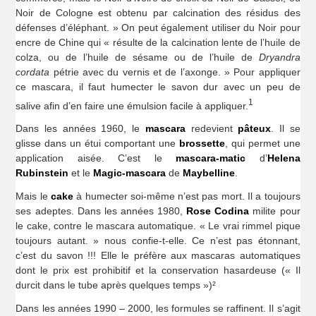
Noir de Cologne est obtenu par calcination des résidus des
défenses d’éléphant. » On peut également utiliser du Noir pour
encre de Chine qui « résulte de la calcination lente de l’huile de
colza, ou de l’huile de sésame ou de l’huile de
Dryandra
cordata
pétrie avec du vernis et de l’axonge. » Pour appliquer
ce mascara, il faut humecter le savon dur avec un peu de
1
salive afin d’en faire une émulsion facile à appliquer.
Dans les années 1960, le
mascara
redevient
pâteux
. Il se
glisse dans un étui comportant une
brossette
, qui permet une
application aisée. C’est le
mascara-matic
d’
Helena
Rubinstein
et le
Magic-mascara
de
Maybelline
.
Mais le
cake
à humecter soi-même n’est pas mort. Il a toujours
ses adeptes. Dans les années 1980,
Rose Codina
milite pour
le cake, contre le mascara automatique. « Le vrai rimmel pique
toujours autant. » nous confie-t-elle. Ce n’est pas étonnant,
c’est du savon !!! Elle le préfère aux mascaras automatiques
dont le prix est prohibitif et la conservation hasardeuse (« Il
durcit dans le tube après quelques temps »)²
Dans les années 1990 – 2000, les formules se raffinent. Il s’agit