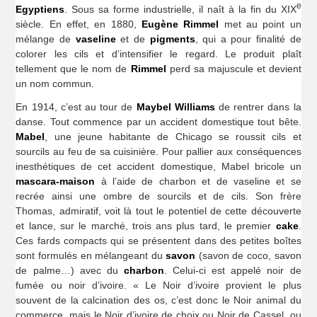
e
Egyptiens
. Sous sa forme industrielle, il naît à la fin du XIX
siècle. En effet, en 1880,
Eugène Rimmel
met au point un
mélange de
vaseline
et de
pigments
, qui a pour finalité de
colorer les cils et d’intensifier le regard. Le produit plaît
tellement que le nom de
Rimmel
perd sa majuscule et devient
un nom commun.
En 1914, c’est au tour de
Maybel Williams
de rentrer dans la
danse. Tout commence par un accident domestique tout bête.
Mabel
, une jeune habitante de Chicago se roussit cils et
sourcils au feu de sa cuisinière. Pour pallier aux conséquences
inesthétiques de cet accident domestique, Mabel bricole un
mascara-maison
à l’aide de charbon et de vaseline et se
recrée ainsi une ombre de sourcils et de cils. Son frère
Thomas, admiratif, voit là tout le potentiel de cette découverte
et lance, sur le marché, trois ans plus tard, le premier
cake
.
Ces fards compacts qui se présentent dans des petites boîtes
sont formulés en mélangeant du
savon
(savon de coco, savon
de palme…) avec du
charbon
. Celui-ci est appelé noir de
fumée ou noir d’ivoire. « Le Noir d’ivoire provient le plus
souvent de la calcination des os, c’est donc le Noir animal du
commerce, mais le Noir d’ivoire de choix ou Noir de Cassel, ou