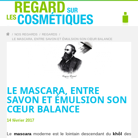
/
NOS REGARDS
/
REGARDS
/
LE MASCARA, ENTRE SAVON ET ÉMULSION SON CŒUR BALANCE
LE MASCARA, ENTRE
SAVON ET ÉMULSION SON
CŒUR BALANCE
14 février 2017
Le
mascara
moderne est le lointain descendant du
khôl
des