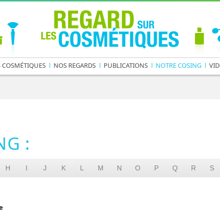
S COSMÉTIQUES
NOS REGARDS
PUBLICATIONS
NOTRE COSING
VID
G :
H
I
J
K
L
M
N
O
P
Q
R
S
e