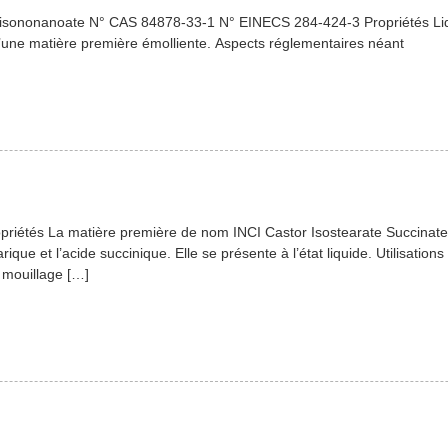
sononanoate N° CAS 84878-33-1 N° EINECS 284-424-3 Propriétés Liquide
t d’une matière première émolliente. Aspects réglementaires néant
priétés La matière première de nom INCI Castor Isostearate Succinate
téarique et l’acide succinique. Elle se présente à l’état liquide. Utilisati
e mouillage […]