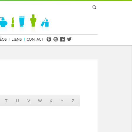
ÉOS
LIENS
CONTACT
T
U
V
W
X
Y
Z