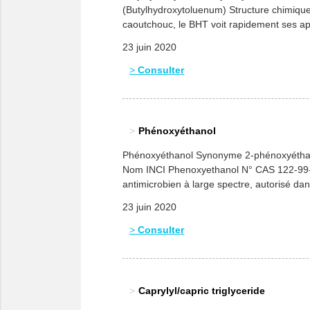
(Butylhydroxytoluenum) Structure chimique 
caoutchouc, le BHT voit rapidement ses appl
graisses […]
23 juin 2020
Consulter
Phénoxyéthanol
Phénoxyéthanol Synonyme 2-phénoxyéthano
Nom INCI Phenoxyethanol N° CAS 122-99-6
antimicrobien à large spectre, autorisé da
aeruginosa, par exemple) que Gram positi
23 juin 2020
Consulter
Caprylyl/capric triglyceride