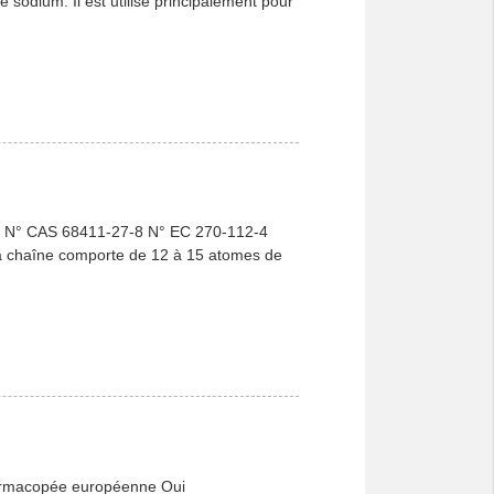
e sodium. Il est utilisé principalement pour
te N° CAS 68411-27-8 N° EC 270-112-4
t la chaîne comporte de 12 à 15 atomes de
harmacopée européenne Oui