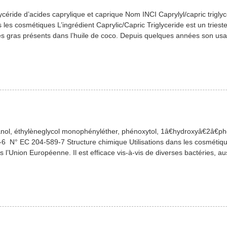
lycéride d’acides caprylique et caprique Nom INCI Caprylyl/capric trig
 les cosmétiques L’ingrédient Caprylic/Capric Triglyceride est un tries
des gras présents dans l’huile de coco. Depuis quelques années son us
l, éthylèneglycol monophényléther, phénoxytol, 1â€hydroxyâ€2â€p
 N° EC 204-589-7 Structure chimique Utilisations dans les cosmétiqu
ns l’Union Européenne. Il est efficace vis-à-vis de diverses bactéries,
f […]