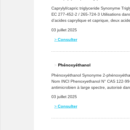
Caprylyl/capric triglyceride Synonyme Trig
EC 277-452-2 / 265-724-3 Utilisations dans
d’acides caprylique et caprique, deux aci
03 juillet 2025
Consulter
Phénoxyéthanol
Phénoxyéthanol Synonyme 2-phénoxyéthano
Nom INCI Phenoxyethanol N° CAS 122-99-6
antimicrobien à large spectre, autorisé da
aeruginosa, par exemple) que Gram positi
03 juillet 2025
Consulter