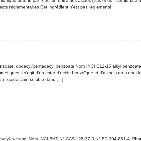
 anionique obtenu par réaction entre des acides gras et de l’iséthionate d
ects réglementaires Cet ingrédient n’est pas réglementé.
enzoate, dodecyl/pentadecyl benzoate Nom INCI C12-15 alkyl benzoa
osmétiques Il s’agit d’un ester d’acide benzoïque et d’alcools gras don
 liquide clair, soluble dans […]
rt-butyl-p-cresol Nom INCI BHT N° CAS 128-37-0 N° EC 204-881-4 P