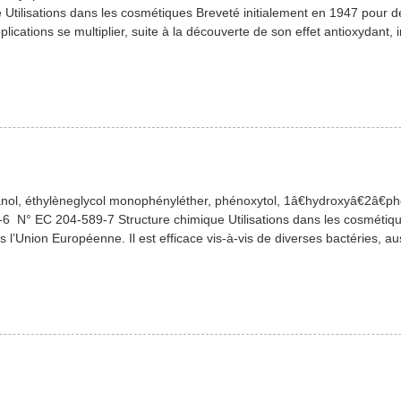
Utilisations dans les cosmétiques Breveté initialement en 1947 pour de
ications se multiplier, suite à la découverte de son effet antioxydant,
l, éthylèneglycol monophényléther, phénoxytol, 1â€hydroxyâ€2â€p
 N° EC 204-589-7 Structure chimique Utilisations dans les cosmétiqu
ns l’Union Européenne. Il est efficace vis-à-vis de diverses bactéries,
f […]