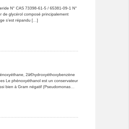
lyceride N° CAS 73398-61-5 / 65381-09-1 N°
ter de glycérol composé principalement
age s’est répandu […]
hénoxyéthane, 2â€hydroxyéthoxybenzène
es Le phénoxyéthanol est un conservateur
 aussi bien à Gram négatif (Pseudomonas