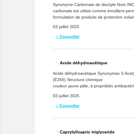
Synonyme Carbonate de dioctyle Nom INCI 
carbonate est utilisé comme émollient perme
formulation de produits de protection solair
03 juillet 2025
Consulter
Acide déhydroacétique
Acide déhydroacétique Synonymes 3-Acetyl
(E265) Structure 
couleur jaune pâle, à propriétés antibact
réglementaires figure en Annexe V du Règ
03 juillet 2025
Consulter
Caprylyl/capric triglyceride