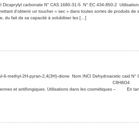
Dicaprylyl carbonate N° CAS 1680-31-5 N° EC 434-850-2 Utilisations
ttant d’obtenir un toucher « sec » dans toutes sortes de produits de so
e, du fait de sa capacité à solubiliser les […]
-6-methyl-2H-pyran-2,4(3H)-dione Nom INCI Dehydroacetic caid N° CA
chimique C8H8O4 PM = 168 Pro
ériennes et antifongiques. Utilisations dans les cosmétiques – En ta
lement (CE) N°1223/2009 (n° d’ordre : 13) […]