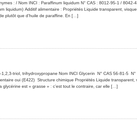
nonymes : / Nom INCI : Paraffinum liquidum N° CAS : 8012-95-1 / 8042
m liquidum) Additif alimentaire : Propriétés Liquide transparent, visque
ide plutôt que d’huile de paraffine. En […]
1,2,3-triol, trihydroxypropane Nom INCI Glycerin N° CAS 56-81-5 N° 
ntaire oui (E422) Structure chimique Propriétés Liquide transparent, 
a glycérine est « grasse » : c’est tout le contraire, car elle […]