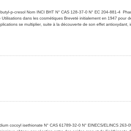
rt-butyl-p-cresol Nom INCI BHT N° CAS 128-37-0 N° EC 204-881-4 P
Utilisations dans les cosmétiques Breveté initialement en 1947 pour de
ications se multiplier, suite à la découverte de son effet antioxydant,
dium cocoyl isethionate N° CAS 61789-32-0 N° EINECS/ELINCS 263-052