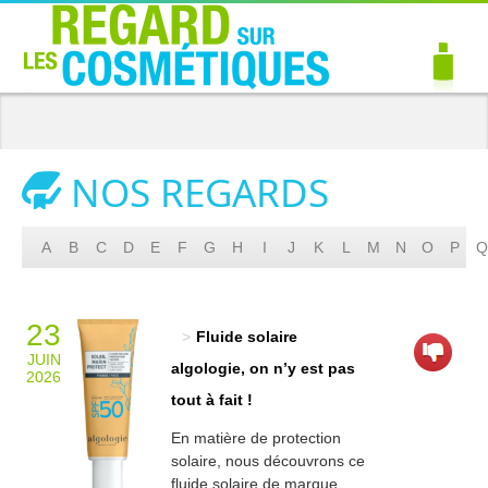
NOS REGARDS
A
B
C
D
E
F
G
H
I
J
K
L
M
N
O
P
Q
23
Fluide solaire
JUIN
algologie, on n’y est pas
2026
tout à fait !
En matière de protection
solaire, nous découvrons ce
fluide solaire de marque