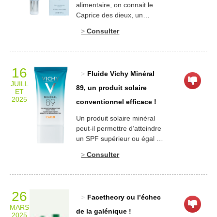
valise, qui […]
alimentaire, on connait le
Caprice des dieux, un
fromage à pâte molle,
Consulter
inventé en 1956.1 Dans le
domaine cosmétique, on
découvre une formule anti-
rougeurs miracle,2 qui
16
Fluide Vichy Minéral
semble convoquer une
JUILL
intervention divine,3 afin de
89, un produit solaire
ET
régler les problèmes de
2025
conventionnel efficace !
peau des personnes
tentées par le concept. On
Un produit solaire minéral
rappellera, au passage,
peut-il permettre d’atteindre
qu’un cosmétique n’étant
un SPF supérieur ou égal à
pas […]
60 ? La réponse est non !
Consulter
Alors, comment peut-on
expliquer le fait que cette
crème hydratante d’usage
quotidien de marque Vichy,
26
Facetheory ou l’échec
affichant la mention
MARS
« minéral » puisse
de la galénique !
2025