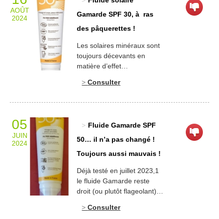
Fluide solaire
mains d’Amélie. Un
AOÛT
bouchon qui roule et qui va
Gamarde SPF 30, à ras
2024
heurter un carreau de
des pâquerettes !
faïence de la plinthe de la
salle de […]
Les solaires minéraux sont
toujours décevants en
matière d’effet
photoprotecteur et ce quels
Consulter
que soient les indices
affichés ! Le fluide solaire
Gamarde ne déroge pas à
la règle. Il faut dire que
05
Fluide Gamarde SPF
l’oxyde de zinc, retrouvé en
JUIN
2e position de la liste des
50… il n’a pas changé !
2024
ingrédients, n’est pas le
Toujours aussi mauvais !
meilleur des filtres minéraux
et que le dioxyde […]
Déjà testé en juillet 2023,1
le fluide Gamarde reste
droit (ou plutôt flageolant)
dans ses bottes… Il ne
Consulter
change pas d’un pouce… et