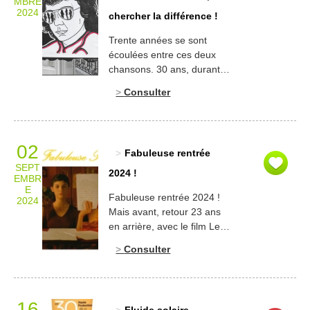
MBRE
Listerine et ses analogues
2024
chercher la différence !
cosmétiques ou
médicamenteux au rayon
Trente années se sont
« brocante » de notre
écoulées entre ces deux
univers cosmétique.2 Fini,
chansons. 30 ans, durant
[…]
lesquels les femmes ont,
Consulter
selon la prophétie de Michel
Sardou, réussi à s’immiscer
dans des milieux
professionnels typiquement
02
Fabuleuse rentrée
masculins. 1980, la femme
SEPT
des années 80 a « réussi
2024 !
EMBR
l’amalgame de l’autorité et
E
Fabuleuse rentrée 2024 !
du charme ». Elle a
2024
Mais avant, retour 23 ans
sûrement dû utiliser
en arrière, avec le film Le
quelques cosmétiques pour
fabuleux destin d’Amélie
cela. Mais […]
Consulter
Poulain. Un destin
bouleversé par un bouchon
de flacon de parfum Roger
& Gallet, qui échappe des
16