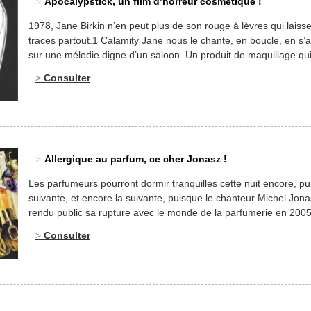
Apocalypstick, un film d’horreur cosmétique !
1978, Jane Birkin n’en peut plus de son rouge à lèvres qui laiss
traces partout.1 Calamity Jane nous le chante, en boucle, en s’
sur une mélodie digne d’un saloon. Un produit de maquillage qu
résiste à rien et succombe à tout ! Les Rouges baisers de Jane
Consulter
déposent des empreintes partout ! Et dire […]
Allergique au parfum, ce cher Jonasz !
Les parfumeurs pourront dormir tranquilles cette nuit encore, pui
suivante, et encore la suivante, puisque le chanteur Michel Jona
rendu public sa rupture avec le monde de la parfumerie en 2005.
prend pas de gants (parfumés ! dans la plus belle tradition !) po
Consulter
faire savoir qu’il n’est pas très malin de […]