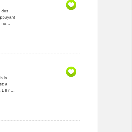
e des
appuyant
i ne
s la
sz a
1 Il ne
ur nous