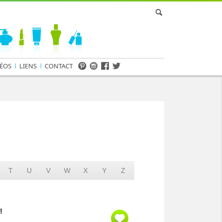
ÉOS
LIENS
CONTACT
T
U
V
W
X
Y
Z
!