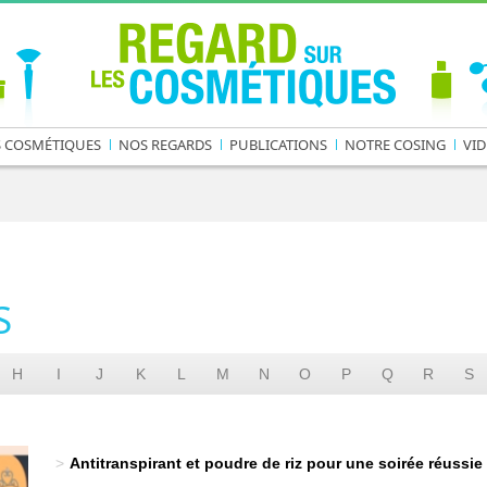
S COSMÉTIQUES
NOS REGARDS
PUBLICATIONS
NOTRE COSING
VID
S
H
I
J
K
L
M
N
O
P
Q
R
S
Antitranspirant et poudre de riz pour une soirée réussie 