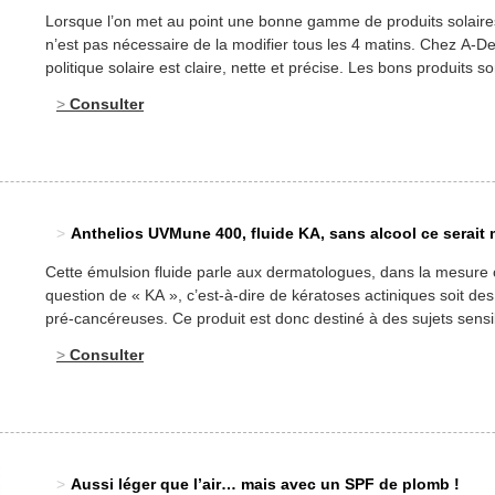
Lorsque l’on met au point une bonne gamme de produits solaires
n’est pas nécessaire de la modifier tous les 4 matins. Chez A-D
politique solaire est claire, nette et précise. Les bons produits so
chouchoutés, conservés avec soin, fabriqués avec amour, sans 
Consulter
soucier des effets de mode. Testé au laboratoire par méthode [
Anthelios UVMune 400, fluide KA, sans alcool ce serait 
Cette émulsion fluide parle aux dermatologues, dans la mesure o
question de « KA », c’est-à-dire de kératoses actiniques soit des
pré-cancéreuses. Ce produit est donc destiné à des sujets sensi
doivent être parfaitement protégés. Il est efficace, à n’en pas dou
Consulter
l’on se fie aux résultats obtenus in vitro dans notre […]
Aussi léger que l’air… mais avec un SPF de plomb !