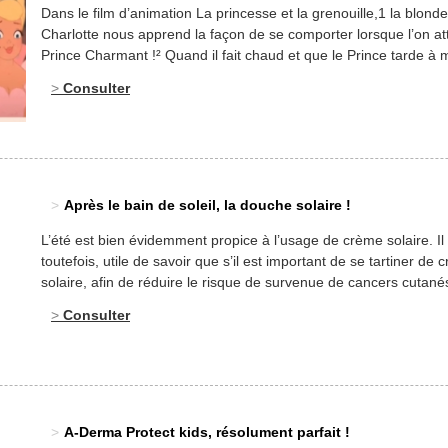
Dans le film d’animation La princesse et la grenouille,1 la blonde
Charlotte nous apprend la façon de se comporter lorsque l’on at
Prince Charmant !² Quand il fait chaud et que le Prince tarde à 
le bout de son nez, la fièvre monte, l’on transpire. Et l’on peut, si
Consulter
veut limiter les […]
Après le bain de soleil, la douche solaire !
L’été est bien évidemment propice à l’usage de crème solaire. Il 
toutefois, utile de savoir que s’il est important de se tartiner de
solaire, afin de réduire le risque de survenue de cancers cutanés,
également important de se détartiner de cette crème solaire au
Consulter
dit de se laver, de se nettoyer… […]
A-Derma Protect kids, résolument parfait !