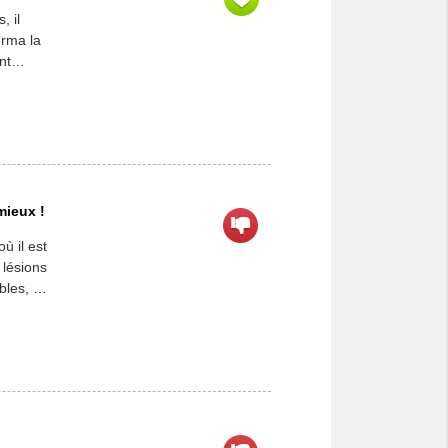
, il
erma la
nt
se
…]
mieux !
ù il est
 lésions
bles, qui
ter, si