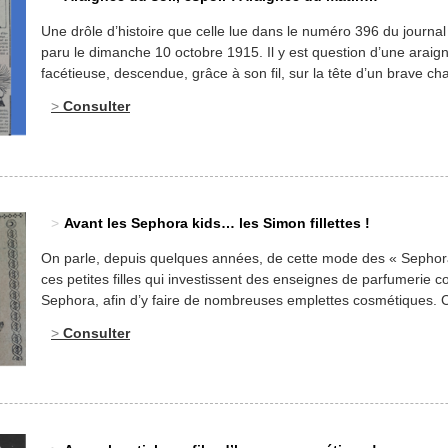
Une drôle d’histoire que celle lue dans le numéro 396 du journal F
paru le dimanche 10 octobre 1915. Il y est question d’une araig
facétieuse, descendue, grâce à son fil, sur la tête d’un brave ch
endormi ! L’araignée tisse sa toile, les fils forment, au bout d’un 
Consulter
temps, une sorte de perruque… Une […]
Avant les Sephora kids… les Simon fillettes !
On parle, depuis quelques années, de cette mode des « Sephora
ces petites filles qui investissent des enseignes de parfumerie
Sephora, afin d’y faire de nombreuses emplettes cosmétiques. 
petites filles, qui sont, malgré leur jeune âge, inquiètes du vieill
Consulter
potentiel de leur peau, ont décidé, de tuer les rides dans l’œuf, 
utilisant […]