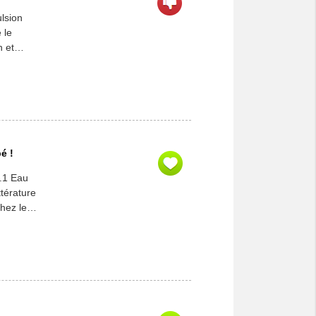
lsion
 le
n et
te, lui-
é !
e.1 Eau
ttérature
chez le
estion !
es