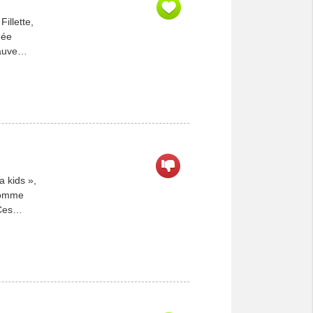
illette,
née
auve
certain
 kids »,
 comme
Ces
issement
en