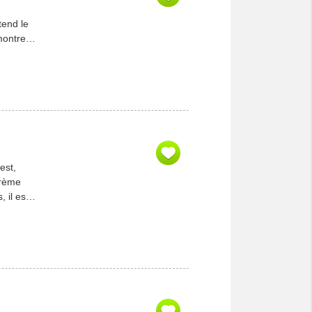
tend le
montrer
 l’on
est,
 crème
 il est
trement