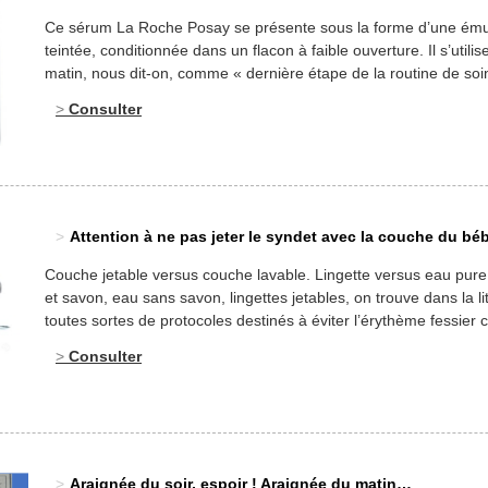
Ce sérum La Roche Posay se présente sous la forme d’une ému
teintée, conditionnée dans un flacon à faible ouverture. Il s’utilise
matin, nous dit-on, comme « dernière étape de la routine de soi
avant le maquillage ». Etonnant, pour un produit teinté qui consis
Consulter
même, en un produit de maquillage ! Un sérum qui passe […]
Attention à ne pas jeter le syndet avec la couche du béb
Couche jetable versus couche lavable. Lingette versus eau pur
et savon, eau sans savon, lingettes jetables, on trouve dans la li
toutes sortes de protocoles destinés à éviter l’érythème fessier 
nourrisson.2 Lequel choisir ? On vous donne notre avis sur la qu
Consulter
Pour prévenir l’érythème fessier… l’eau c’est très bien ? Certain
publications […]
Araignée du soir, espoir ! Araignée du matin…