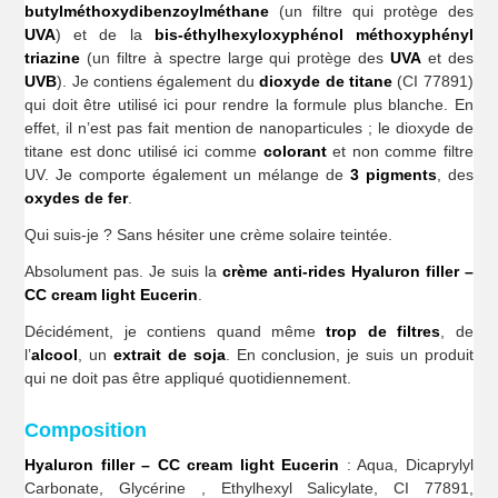
butylméthoxydibenzoylméthane
(un filtre qui protège des
UVA
) et de la
bis-éthylhexyloxyphénol méthoxyphényl
triazine
(un filtre à spectre large qui protège des
UVA
et des
UVB
). Je contiens également du
dioxyde de titane
(CI 77891)
qui doit être utilisé ici pour rendre la formule plus blanche. En
effet, il n’est pas fait mention de nanoparticules ; le dioxyde de
titane est donc utilisé ici comme
colorant
et non comme filtre
UV. Je comporte également un mélange de
3 pigments
, des
oxydes de fer
.
Qui suis-je ? Sans hésiter une crème solaire teintée.
Absolument pas. Je suis la
crème anti-rides Hyaluron filler –
CC cream light Eucerin
.
Décidément, je contiens quand même
trop de filtres
, de
l’
alcool
, un
extrait de soja
. En conclusion, je suis un produit
qui ne doit pas être appliqué quotidiennement.
Composition
Hyaluron filler – CC cream light Eucerin
: Aqua, Dicaprylyl
Carbonate, Glycérine , Ethylhexyl Salicylate, CI 77891,