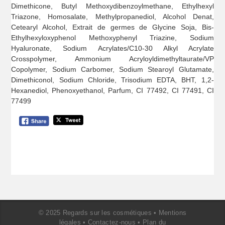
Dimethicone, Butyl Methoxydibenzoylmethane, Ethylhexyl
Triazone, Homosalate, Methylpropanediol, Alcohol Denat,
Cetearyl Alcohol, Extrait de germes de Glycine Soja, Bis-
Ethylhexyloxyphenol Methoxyphenyl Triazine, Sodium
Hyaluronate, Sodium Acrylates/C10-30 Alkyl Acrylate
Crosspolymer, Ammonium Acryloyldimethyltaurate/VP
Copolymer, Sodium Carbomer, Sodium Stearoyl Glutamate,
Dimethiconol, Sodium Chloride, Trisodium EDTA, BHT, 1,2-
Hexanediol, Phenoxyethanol, Parfum, CI 77492, CI 77491, CI
77499
© 2025 Regards sur les cosmétiques •
Mentions
légales
•
Contactez-nous
•
Plan du