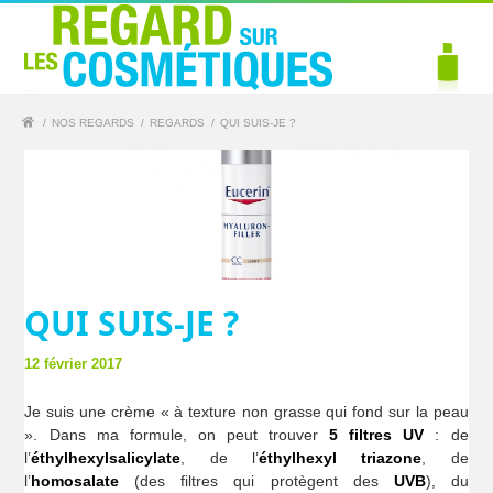
/
NOS REGARDS
/
REGARDS
/
QUI SUIS-JE ?
QUI SUIS-JE ?
12 février 2017
Je suis une crème « à texture non grasse qui fond sur la peau
». Dans ma formule, on peut trouver
5 filtres UV
: de
l’
éthylhexylsalicylate
, de l’
éthylhexyl triazone
, de
l’
homosalate
(des filtres qui protègent des
UVB
), du