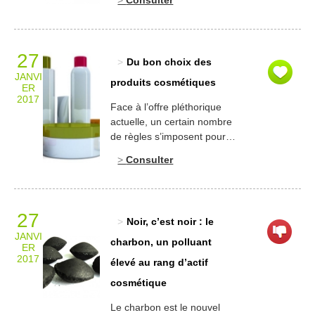
l’importance de la caféine
dans les produits
amincissants. Cette
dernière est considérée
27
Du bon choix des
comme l’actif de choix des
JANVI
produits amincissants
produits cosmétiques
ER
depuis une trentaine
2017
Face à l’offre pléthorique
d’années. Et ce pour une
actuelle, un certain nombre
bonne raison, le
de règles s’imposent pour
médicament Percutaféine®
choisir ses produits
mis sur le marché en 1982
Consulter
cosmétiques : – S’adresser
par les laboratoires Pierre
à des produits qui ont «
Fabre […]
pignon sur rue » ; – Eviter
les achats de produits que
27
Noir, c’est noir : le
l’on ne peut se procurer
JANVI
qu’en ligne (un très beau
charbon, un polluant
ER
site marchand est plus aisé
2017
élevé au rang d’actif
à réaliser que […]
cosmétique
Le charbon est le nouvel