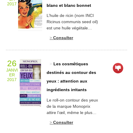
qu’aux femmes et nous
2017
blanc et blanc bonnet
voudrions ajouter ainsi
qu’aux […]
L’huile de ricin (nom INCI
Ricinus communis seed oil)
est une huile végétale
obtenue à partir des graines
Consulter
du fruit du ricinier. Elle est
incorporée depuis l’Antiquité
dans les formules des
cosmétiques. Ses propriétés
26
Les cosmétiques
purgatives lui ont donné
JANVI
l’image d’une matière
destinés au contour des
ER
première portant à rire. Elle
2017
yeux : attention aux
fait, en effet, souffrir Don
ingrédients irritants
Camillo (Le retour de […]
Le roll-on contour des yeux
de la marque Monoprix
attire l’œil, même le plus
fatigué qui soit. Sur
Consulter
l’emballage, allégations et
ingrédients actifs sont