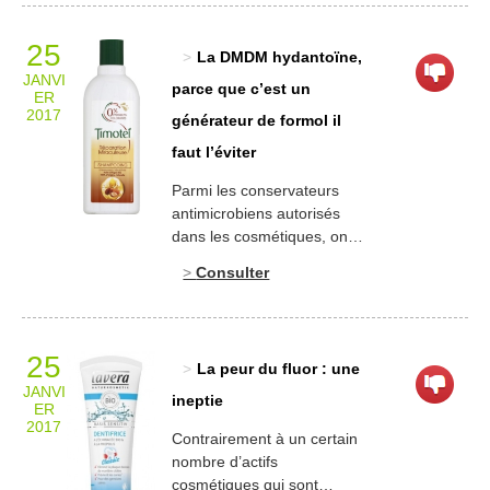
inscrits en lettres capitales :
on ne peut donc pas passer
25
La DMDM hydantoïne,
à côté. Ce flacon à bille
JANVI
(conditionnement judicieux
parce que c’est un
ER
qui permet de libérer la
2017
générateur de formol il
quantité adéquate de
faut l’éviter
produit en minimisant les
[…]
Parmi les conservateurs
antimicrobiens autorisés
dans les cosmétiques, on
note la présence d’un
Consulter
certain nombre de
générateurs de formol.
Cette molécule, classée
CMR (Cancérigène
25
La peur du fluor : une
Mutagène et Reprotoxique)
JANVI
du fait de son caractère
ineptie
ER
carcinogène par voie
2017
Contrairement à un certain
pulmonaire s’avère
nombre d’actifs
allergisante par voie
cosmétiques qui sont
topique. Il est donc aberrant