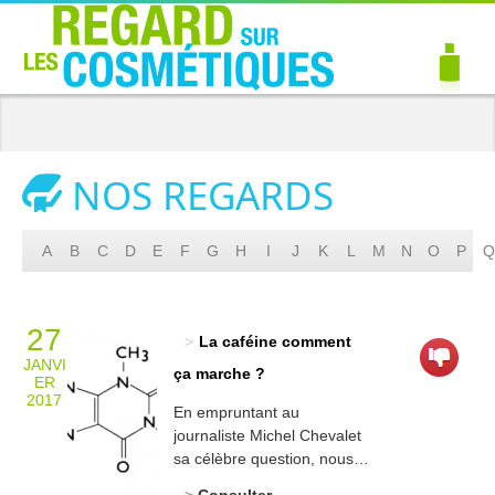
NOS REGARDS
A
B
C
D
E
F
G
H
I
J
K
L
M
N
O
P
Q
27
La caféine comment
JANVI
ça marche ?
ER
2017
En empruntant au
journaliste Michel Chevalet
sa célèbre question, nous
allons démontrer
Consulter