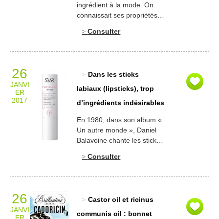
ingrédient à la mode. On
connaissait ses propriétés
adsorbantes qui en font un
Consulter
principe actif utilisé en
gastro-entérologie
(https://www.vidal.fr/substances/6726/charbon
dans le traitement des
26
Dans les sticks
diarrhées (même si cet
JANVI
usage est tombé en
labiaux (lipsticks), trop
ER
désuétude). Depuis peu, le
2017
d’ingrédients indésirables
charbon sort du domaine
pharmaceutique pour
En 1980, dans son album «
s’inviter dans les formules
Un autre monde », Daniel
cosmétiques. On en trouve
Balavoine chante les sticks
ainsi […]
labiaux. « Lipstick pour les
Consulter
hommes, lipsticks pour les
femmes, lipstick for the
men, lipstick for the girls…
». En bref, il rêve d’un stick
26
Castor oil et ricinus
universel qui conviendrait
JANVI
aussi bien aux hommes,
communis oil : bonnet
ER