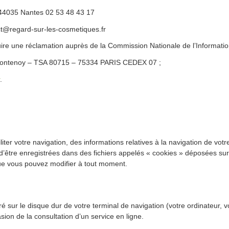
 44035 Nantes 02 53 48 43 17
ct@regard-sur-les-cosmetiques.fr
ire une réclamation auprès de la Commission Nationale de l’Information
 Fontenoy – TSA 80715 – 75334 PARIS CEDEX 07 ;
.
ciliter votre navigation, des informations relatives à la navigation de vo
d’être enregistrées dans des fichiers appelés « cookies » déposées sur
que vous pouvez modifier à tout moment.
tré sur le disque dur de votre terminal de navigation (votre ordinateur, 
asion de la consultation d’un service en ligne.