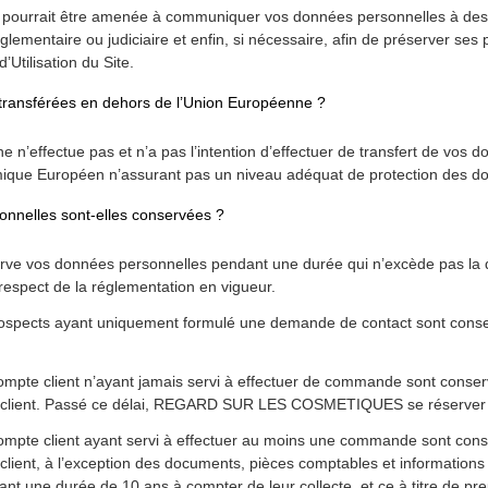
ait être amenée à communiquer vos données personnelles à des tier
glementaire ou judiciaire et enfin, si nécessaire, afin de préserver ses
Utilisation du Site.
transférées en dehors de l’Union Européenne ?
ectue pas et n’a pas l’intention d’effectuer de transfert de vos do
ique Européen n’assurant pas un niveau adéquat de protection des d
nelles sont-elles conservées ?
s données personnelles pendant une durée qui n’excède pas la dur
e respect de la réglementation en vigueur.
rospects ayant uniquement formulé une demande de contact sont cons
ompte client n’ayant jamais servi à effectuer de commande sont conse
pte client. Passé ce délai, REGARD SUR LES COSMETIQUES se réserver l
compte client ayant servi à effectuer au moins une commande sont con
te client, à l’exception des documents, pièces comptables et informat
ant une durée de 10 ans à compter de leur collecte, et ce à titre de pre