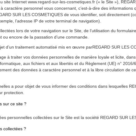
on du site Internet www.regard-sur-les-cosmetiques.fr (« le Site »),
 à caractère personnel vous concernant, c’est-à-dire des informations 
EGARD SUR LES COSMETIQUES de vous identifier, soit directement (c
mple, l’adresse IP de votre terminal de navigation).
tées lors de votre navigation sur le Site, de l’utilisation du formulaire
ient ou encore de la passation d’une commande.
l’objet d’un traitement automatisé mis en œuvre parREGARD SUR LES
aiter vos données personnelles de manière loyale et licite, dans le
nformatique, aux fichiers et aux libertés et du Règlement (UE) n° 2016/67
ement des données à caractère personnel et à la libre circulation de c
nnelles a pour objet de vous informer des conditions dans lesquell
r protection.
 sur ce site ?
nées personnelles collectées sur le Site est la société REGARD SUR
s collectées ?