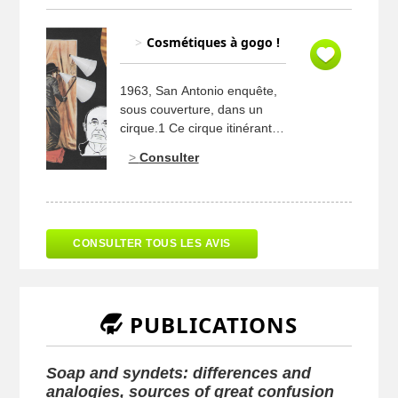
Cosmétiques à gogo !
1963, San Antonio enquête,
sous couverture, dans un
cirque.1 Ce cirque itinérant
est, en effet, passé dans
Consulter
toutes les villes où des vols
de tableaux de prix ont eu
lieu. C’est donc avec son
collègue Bérurier que le
commissaire va entrer en
CONSULTER TOUS LES AVIS
scène, afin de tenter de
stopper une bande
apparemment bien
organisée. Tout va […]
PUBLICATIONS
Soap and syndets: differences and
analogies, sources of great confusion