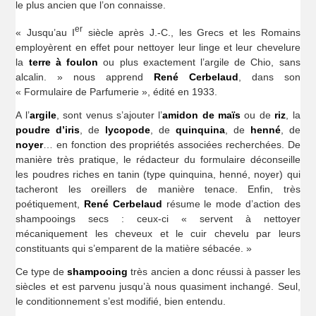
le plus ancien que l’on connaisse.
er
« Jusqu’au I
siècle après J.-C., les Grecs et les Romains
employèrent en effet pour nettoyer leur linge et leur chevelure
la
terre à foulon
ou plus exactement l’argile de Chio, sans
alcalin. » nous apprend
René Cerbelaud
, dans son
« Formulaire de Parfumerie », édité en 1933.
A l’
argile
, sont venus s’ajouter l’
amidon de maïs
ou de
riz
, la
poudre d’iris
, de
lycopode
, de
quinquina
, de
henné
, de
noyer
… en fonction des propriétés associées recherchées. De
manière très pratique, le rédacteur du formulaire déconseille
les poudres riches en tanin (type quinquina, henné, noyer) qui
tacheront les oreillers de manière tenace. Enfin, très
poétiquement,
René Cerbelaud
résume le mode d’action des
shampooings secs : ceux-ci « servent à nettoyer
mécaniquement les cheveux et le cuir chevelu par leurs
constituants qui s’emparent de la matière sébacée. »
Ce type de
shampooing
très ancien a donc réussi à passer les
siècles et est parvenu jusqu’à nous quasiment inchangé. Seul,
le conditionnement s’est modifié, bien entendu.