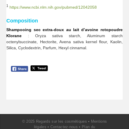
1
https://www.ncbi.nlm.nih.gov/pubmed/12042058
Composition
Shampooing sec extra-doux au lait d’avoine rotopoudre
Klorane
: Oryza sativa starch, Aluminum starch
octenylsuccinate, Hectorite, Avena sativa kernel flour, Kaolin,
Silica, Cyclodextrin, Parfum, Hexyl cinnamal.
© 2025 Regards sur les cosmétiques •
Mentions
légales
•
Contactez-nous
•
Plan du