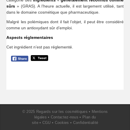
catégorie des
ingrédients
«
généralement reconnus comme
sûrs
» (GRAS). A l’heure actuelle, il est largement utilisé, tant
dans le domaine cosmétique que pharmaceutique.
Malgré les polémiques dont il fait l’objet, il peut être considéré
comme un antioxydant sûr d’emploi.
Aspects réglementaires
Cet ingrédient n’est pas réglementé.
© 2025 Regards sur les cosmétiques •
Mentions
légales
•
Contactez-nous
•
Plan du
site
•
CGU
•
Cookies
•
Confidentialité