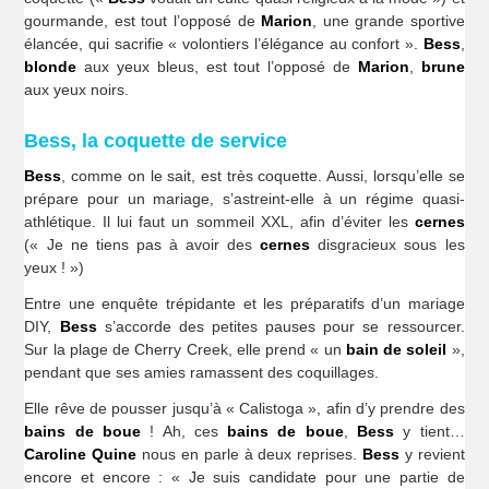
gourmande, est tout l’opposé de
Marion
, une grande sportive
élancée, qui sacrifie « volontiers l’élégance au confort ».
Bess
,
blonde
aux yeux bleus, est tout l’opposé de
Marion
,
brune
aux yeux noirs.
Bess, la coquette de service
Bess
, comme on le sait, est très coquette. Aussi, lorsqu’elle se
prépare pour un mariage, s’astreint-elle à un régime quasi-
athlétique. Il lui faut un sommeil XXL, afin d’éviter les
cernes
(« Je ne tiens pas à avoir des
cernes
disgracieux sous les
yeux ! »)
Entre une enquête trépidante et les préparatifs d’un mariage
DIY,
Bess
s’accorde des petites pauses pour se ressourcer.
Sur la plage de Cherry Creek, elle prend « un
bain de soleil
»,
pendant que ses amies ramassent des coquillages.
Elle rêve de pousser jusqu’à « Calistoga », afin d’y prendre des
bains de boue
! Ah, ces
bains de boue
,
Bess
y tient…
Caroline Quine
nous en parle à deux reprises.
Bess
y revient
encore et encore : « Je suis candidate pour une partie de