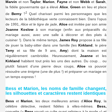
Marvin
et non
Taylor
,
Marion
,
Fayne
et non
Webb
et
Sarah
,
la fidèle gouvernante qui a élevé
Alice
,
Green
en lieu et place
1
de
Berny
?
Quel charivari parmi les personnages que les
lecteurs de la bibliothèque verte connaissent bien. Dans l’opus
de 1991,
Alice et le tigre de jade
,
Alice
est invitée par son amie
Joanne Koslow
à son mariage (enfin aux préparatifs du
mariage aussi, avec une salle à décorer et des plats à
cuisiner !). Dans le même temps,
James Roy
propose à sa fille
de jouer la baby-sitter dans une famille (les
Kirkland
, le père
Terry
et sa fille de 9 ans,
Amy
) dont la maison est
régulièrement cambriolée. Heureusement,
Joanne
et les
Kirkland
habitent tout près les uns des autres. Du coup… ou
plutôt faisant d’une pierre deux coups,
Alice
va pouvoir
résoudre une énigme (une de plus !) et préparer un mariage en
un temps express !
Bess et Marion, les noms de famille changent,
les silhouettes et caractères restent identiques
Bess
et
Marion
, les deux meilleures amies d’
Alice Roy
, la
célèbre détective, restent fidèles à elles-mêmes.
Bess,
coquette («
Bess
vouait un culte quasi religieux à la mode ») et