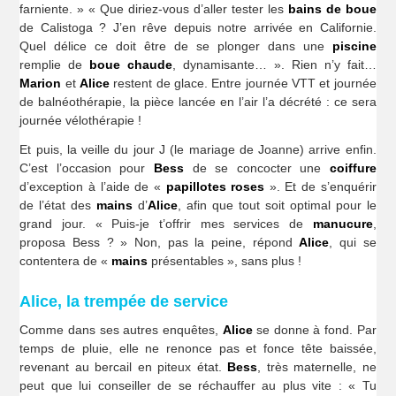
farniente. » « Que diriez-vous d’aller tester les
bains de boue
de Calistoga ? J’en rêve depuis notre arrivée en Californie.
Quel délice ce doit être de se plonger dans une
piscine
remplie de
boue chaude
, dynamisante… ». Rien n’y fait…
Marion
et
Alice
restent de glace. Entre journée VTT et journée
de balnéothérapie, la pièce lancée en l’air l’a décrété : ce sera
journée vélothérapie !
Et puis, la veille du jour J (le mariage de Joanne) arrive enfin.
C’est l’occasion pour
Bess
de se concocter une
coiffure
d’exception à l’aide de «
papillotes roses
». Et de s’enquérir
de l’état des
mains
d’
Alice
, afin que tout soit optimal pour le
grand jour. « Puis-je t’offrir mes services de
manucure
,
proposa Bess ? » Non, pas la peine, répond
Alice
, qui se
contentera de «
mains
présentables », sans plus !
Alice, la trempée de service
Comme dans ses autres enquêtes,
Alice
se donne à fond. Par
temps de pluie, elle ne renonce pas et fonce tête baissée,
revenant au bercail en piteux état.
Bess
, très maternelle, ne
peut que lui conseiller de se réchauffer au plus vite : « Tu