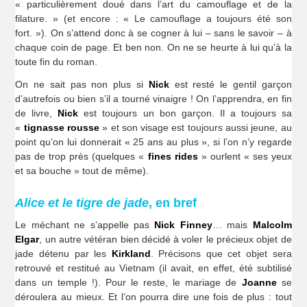
« particulièrement doué dans l’art du camouflage et de la
filature. » (et encore : « Le camouflage a toujours été son
fort. »). On s’attend donc à se cogner à lui – sans le savoir – à
chaque coin de page. Et ben non. On ne se heurte à lui qu’à la
toute fin du roman.
On ne sait pas non plus si
Nick
est resté le gentil garçon
d’autrefois ou bien s’il a tourné vinaigre ! On l’apprendra, en fin
de livre,
Nick
est toujours un bon garçon. Il a toujours sa
«
tignasse rousse
» et son visage est toujours aussi jeune, au
point qu’on lui donnerait « 25 ans au plus », si l’on n’y regarde
pas de trop près (quelques «
fines rides
» ourlent « ses yeux
et sa bouche » tout de même).
Alice et le tigre de jade
, en bref
Le méchant ne s’appelle pas
Nick Finney
… mais
Malcolm
Elgar
, un autre vétéran bien décidé à voler le précieux objet de
jade détenu par les
Kirkland
. Précisons que cet objet sera
retrouvé et restitué au Vietnam (il avait, en effet, été subtilisé
dans un temple !). Pour le reste, le mariage de
Joanne
se
déroulera au mieux. Et l’on pourra dire une fois de plus : tout