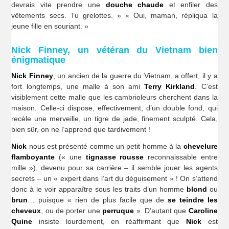
devrais vite prendre une
douche chaude
et enfiler des
vêtements secs. Tu grelottes. » « Oui, maman, répliqua la
jeune fille en souriant. »
Nick Finney, un vétéran du Vietnam bien
énigmatique
Nick Finney
, un ancien de la guerre du Vietnam, a offert, il y a
fort longtemps, une malle à son ami
Terry Kirkland
. C’est
visiblement cette malle que les cambrioleurs cherchent dans la
maison. Celle-ci dispose, effectivement, d’un double fond, qui
recèle une merveille, un tigre de jade, finement sculpté. Cela,
bien sûr, on ne l’apprend que tardivement !
Nick
nous est présenté comme un petit homme à la
chevelure
flamboyante
(« une
tignasse rousse
reconnaissable entre
mille »), devenu pour sa carrière – il semble jouer les agents
secrets – un « expert dans l’art du déguisement » ! On s’attend
donc à le voir apparaître sous les traits d’un homme
blond
ou
brun
… puisque « rien de plus facile que de
se teindre les
cheveux
, ou de porter une
perruque
». D’autant que
Caroline
Quine
insiste lourdement, en réaffirmant que
Nick
est