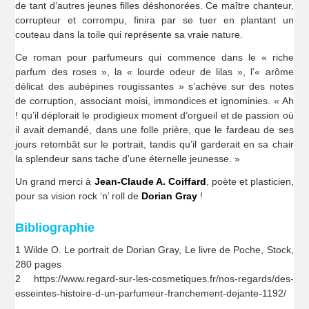
de tant d’autres jeunes filles déshonorées. Ce maître chanteur,
corrupteur et corrompu, finira par se tuer en plantant un
couteau dans la toile qui représente sa vraie nature.
Ce roman pour parfumeurs qui commence dans le « riche
parfum des roses », la « lourde odeur de lilas », l’« arôme
délicat des aubépines rougissantes » s’achève sur des notes
de corruption, associant moisi, immondices et ignominies. « Ah
! qu’il déplorait le prodigieux moment d’orgueil et de passion où
il avait demandé, dans une folle prière, que le fardeau de ses
jours retombât sur le portrait, tandis qu’il garderait en sa chair
la splendeur sans tache d’une éternelle jeunesse. »
Un grand merci à
Jean-Claude A. Coiffard
, poète et plasticien,
pour sa vision rock ‘n’ roll de
Dorian Gray
!
Bibliographie
1 Wilde O. Le portrait de Dorian Gray, Le livre de Poche, Stock,
280 pages
2 https://www.regard-sur-les-cosmetiques.fr/nos-regards/des-
esseintes-histoire-d-un-parfumeur-franchement-dejante-1192/