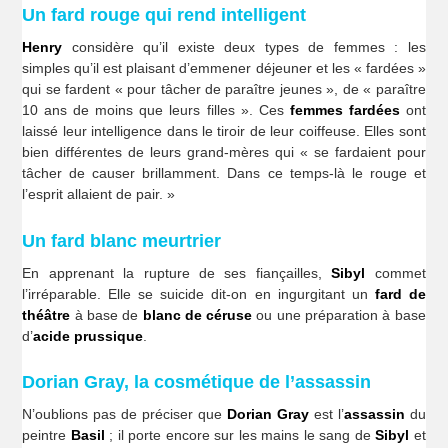
Un fard rouge qui rend intelligent
Henry
considère qu’il existe deux types de femmes : les
simples qu’il est plaisant d’emmener déjeuner et les « fardées »
qui se fardent « pour tâcher de paraître jeunes », de « paraître
10 ans de moins que leurs filles ». Ces
femmes fardées
ont
laissé leur intelligence dans le tiroir de leur coiffeuse. Elles sont
bien différentes de leurs grand-mères qui « se fardaient pour
tâcher de causer brillamment. Dans ce temps-là le rouge et
l’esprit allaient de pair. »
Un fard blanc meurtrier
En apprenant la rupture de ses fiançailles,
Sibyl
commet
l’irréparable. Elle se suicide dit-on en ingurgitant un
fard de
théâtre
à base de
blanc de céruse
ou une préparation à base
d’
acide prussique
.
Dorian Gray, la cosmétique de l’assassin
N’oublions pas de préciser que
Dorian Gray
est l’
assassin
du
peintre
Basil
; il porte encore sur les mains le sang de
Sibyl
et