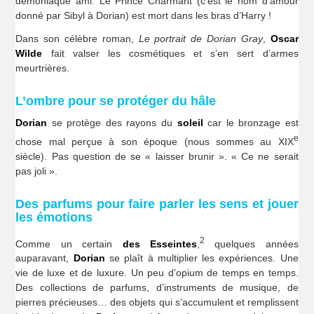
démoniaque ami. Le Prince Charmant (c’est le nom d’amour
donné par Sibyl à Dorian) est mort dans les bras d’Harry !
Dans son célèbre roman,
Le portrait de Dorian Gray
,
Oscar
Wilde
fait valser les cosmétiques et s’en sert d’armes
meurtrières.
L’ombre pour se protéger du hâle
Dorian
se protège des rayons du
soleil
car le bronzage est
e
chose mal perçue à son époque (nous sommes au XIX
siècle). Pas question de se « laisser brunir ». « Ce ne serait
pas joli ».
Des parfums pour faire parler les sens et jouer
les émotions
2
Comme un certain
des Esseintes
,
quelques années
auparavant,
Dorian
se plaît à multiplier les expériences. Une
vie de luxe et de luxure. Un peu d’opium de temps en temps.
Des collections de parfums, d’instruments de musique, de
pierres précieuses… des objets qui s’accumulent et remplissent