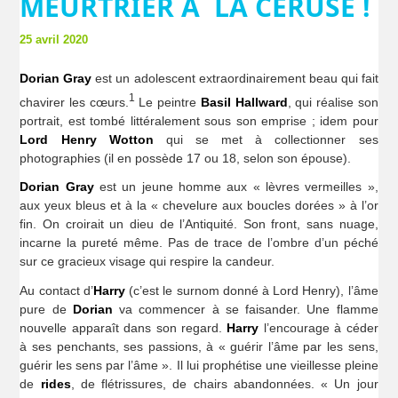
MEURTRIER À LA CÉRUSE !
25 avril 2020
Dorian Gray
est un adolescent extraordinairement beau qui fait
1
chavirer les cœurs.
Le peintre
Basil Hallward
, qui réalise son
portrait, est tombé littéralement sous son emprise ; idem pour
Lord Henry Wotton
qui se met à collectionner ses
photographies (il en possède 17 ou 18, selon son épouse).
Dorian Gray
est un jeune homme aux « lèvres vermeilles »,
aux yeux bleus et à la « chevelure aux boucles dorées » à l’or
fin. On croirait un dieu de l’Antiquité. Son front, sans nuage,
incarne la pureté même. Pas de trace de l’ombre d’un péché
sur ce gracieux visage qui respire la candeur.
Au contact d’
Harry
(c’est le surnom donné à Lord Henry), l’âme
pure de
Dorian
va commencer à se faisander. Une flamme
nouvelle apparaît dans son regard.
Harry
l’encourage à céder
à ses penchants, ses passions, à « guérir l’âme par les sens,
guérir les sens par l’âme ». Il lui prophétise une vieillesse pleine
de
rides
, de flétrissures, de chairs abandonnées. « Un jour