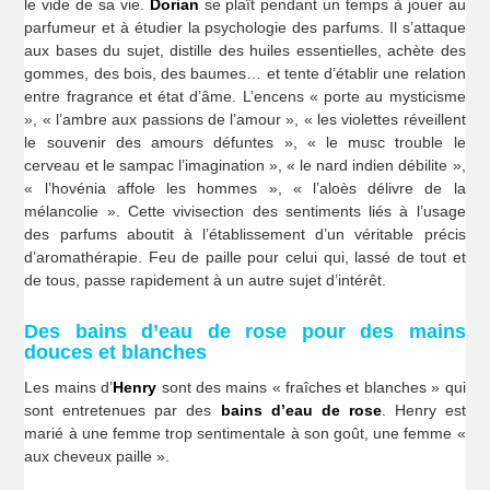
le vide de sa vie.
Dorian
se plaît pendant un temps à jouer au
parfumeur et à étudier la psychologie des parfums. Il s’attaque
aux bases du sujet, distille des huiles essentielles, achète des
gommes, des bois, des baumes… et tente d’établir une relation
entre fragrance et état d’âme. L’encens « porte au mysticisme
», « l’ambre aux passions de l’amour », « les violettes réveillent
le souvenir des amours défuntes », « le musc trouble le
cerveau et le sampac l’imagination », « le nard indien débilite »,
« l’hovénia affole les hommes », « l’aloès délivre de la
mélancolie ». Cette vivisection des sentiments liés à l’usage
des parfums aboutit à l’établissement d’un véritable précis
d’aromathérapie. Feu de paille pour celui qui, lassé de tout et
de tous, passe rapidement à un autre sujet d’intérêt.
Des bains d’eau de rose pour des mains
douces et blanches
Les mains d’
Henry
sont des mains « fraîches et blanches » qui
sont entretenues par des
bains d’eau de rose
. Henry est
marié à une femme trop sentimentale à son goût, une femme «
aux cheveux paille ».