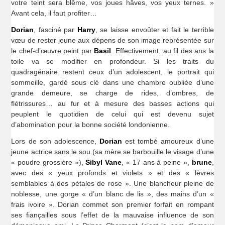
votre teint sera blême, vos joues hâves, vos yeux ternes. »
Avant cela, il faut profiter…
Dorian
, fasciné par
Harry
, se laisse envoûter et fait le terrible
vœu de rester jeune aux dépens de son image représentée sur
le chef-d’œuvre peint par
Basil
. Effectivement, au fil des ans la
toile va se modifier en profondeur. Si les traits du
quadragénaire restent ceux d’un adolescent, le portrait qui
sommeille, gardé sous clé dans une chambre oubliée d’une
grande demeure, se charge de rides, d’ombres, de
flétrissures… au fur et à mesure des basses actions qui
peuplent le quotidien de celui qui est devenu sujet
d’abomination pour la bonne société londonienne.
Lors de son adolescence,
Dorian
est tombé amoureux d’une
jeune actrice sans le sou (sa mère se barbouille le visage d’une
« poudre grossière »),
Sibyl Vane
, « 17 ans à peine »,
brune
,
avec des « yeux profonds et violets » et des « lèvres
semblables à des pétales de rose ». Une blancheur pleine de
noblesse, une gorge « d’un blanc de lis », des mains d’un «
frais ivoire ». Dorian commet son premier forfait en rompant
ses fiançailles sous l’effet de la mauvaise influence de son