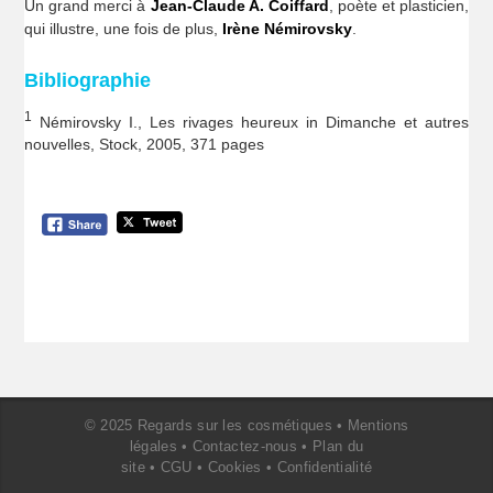
Un grand merci à
Jean-Claude A. Coiffard
, poète et plasticien,
qui illustre, une fois de plus,
Irène Némirovsky
.
Bibliographie
1
Némirovsky I., Les rivages heureux in Dimanche et autres
nouvelles, Stock, 2005, 371 pages
© 2025 Regards sur les cosmétiques •
Mentions
légales
•
Contactez-nous
•
Plan du
site
•
CGU
•
Cookies
•
Confidentialité