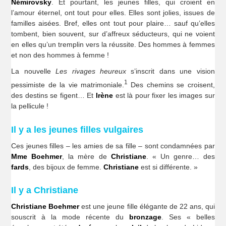
Némirovsky
. Et pourtant, les jeunes filles, qui croient en
l’amour éternel, ont tout pour elles. Elles sont jolies, issues de
familles aisées. Bref, elles ont tout pour plaire… sauf qu’elles
tombent, bien souvent, sur d’affreux séducteurs, qui ne voient
en elles qu’un tremplin vers la réussite. Des hommes à femmes
et non des hommes à femme !
La nouvelle
Les rivages heureux
s’inscrit dans une vision
1
pessimiste de la vie matrimoniale.
Des chemins se croisent,
des destins se figent… Et
Irène
est là pour fixer les images sur
la pellicule !
Il y a les jeunes filles vulgaires
Ces jeunes filles – les amies de sa fille – sont condamnées par
Mme Boehmer
, la mère de
Christiane
. « Un genre… des
fards
, des bijoux de femme.
Christiane
est si différente. »
Il y a Christiane
Christiane Boehmer
est une jeune fille élégante de 22 ans, qui
souscrit à la mode récente du
bronzage
. Ses « belles