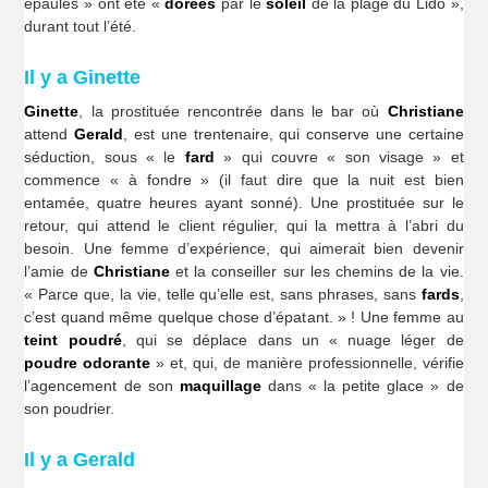
épaules » ont été «
dorées
par le
soleil
de la plage du Lido »,
durant tout l’été.
Il y a Ginette
Ginette
, la prostituée rencontrée dans le bar où
Christiane
attend
Gerald
, est une trentenaire, qui conserve une certaine
séduction, sous « le
fard
» qui couvre « son visage » et
commence « à fondre » (il faut dire que la nuit est bien
entamée, quatre heures ayant sonné). Une prostituée sur le
retour, qui attend le client régulier, qui la mettra à l’abri du
besoin. Une femme d’expérience, qui aimerait bien devenir
l’amie de
Christiane
et la conseiller sur les chemins de la vie.
« Parce que, la vie, telle qu’elle est, sans phrases, sans
fards
,
c’est quand même quelque chose d’épatant. » ! Une femme au
teint poudré
, qui se déplace dans un « nuage léger de
poudre odorante
» et, qui, de manière professionnelle, vérifie
l’agencement de son
maquillage
dans « la petite glace » de
son poudrier.
Il y a Gerald