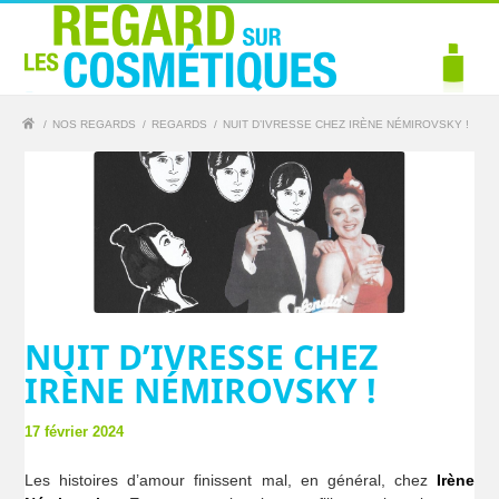
/
NOS REGARDS
/
REGARDS
/
NUIT D’IVRESSE CHEZ IRÈNE NÉMIROVSKY !
NUIT D’IVRESSE CHEZ
IRÈNE NÉMIROVSKY !
17 février 2024
Les histoires d’amour finissent mal, en général, chez
Irène