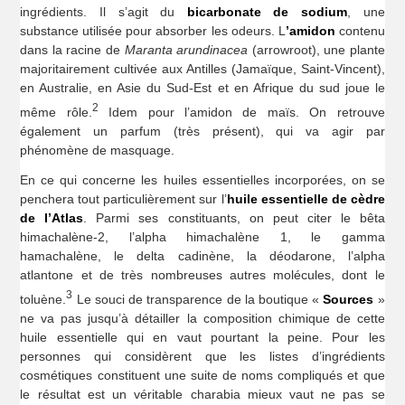
ingrédients. Il s’agit du
bicarbonate de sodium
, une
substance utilisée pour absorber les odeurs. L
’amidon
contenu
dans la racine de
Maranta arundinacea
(arrowroot), une plante
majoritairement cultivée aux Antilles (Jamaïque, Saint-Vincent),
en Australie, en Asie du Sud-Est et en Afrique du sud joue le
2
même rôle.
Idem pour l’amidon de maïs. On retrouve
également un parfum (très présent), qui va agir par
phénomène de masquage.
En ce qui concerne les huiles essentielles incorporées, on se
penchera tout particulièrement sur l’
huile essentielle de cèdre
de l’Atlas
. Parmi ses constituants, on peut citer le bêta
himachalène-2, l’alpha himachalène 1, le gamma
hamachalène, le delta cadinène, la déodarone, l’alpha
atlantone et de très nombreuses autres molécules, dont le
3
toluène.
Le souci de transparence de la boutique «
Sources
»
ne va pas jusqu’à détailler la composition chimique de cette
huile essentielle qui en vaut pourtant la peine. Pour les
personnes qui considèrent que les listes d’ingrédients
cosmétiques constituent une suite de noms compliqués et que
le résultat est un véritable charabia mieux vaut ne pas se