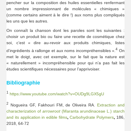
pencher sur la composition des huiles essentielles renfermant
un nombre impressionnant de molécules « chimiques »
(comme certains aiment à le dire !) aux noms plus compliqués
les uns que les autres.
On connaît la chanson dont les paroles sont les suivantes :
choisir un produit bio ou faire une recette de cosmétique chez
soi, c’est « dire au-revoir aux produits chimiques, listes
4
d’ingrédients à rallonge et aux noms incompréhensibles ».
On
met le doigt, avec cet exemple, sur le fait que la nature est
« naturellement » incompréhensible pour qui n’a pas fait les
études scientifiques nécessaires pour l’apprivoiser.
Bibliographie
1
https://www.youtube.com/watch?v=OUDg9LGX5gU
2
Nogueira GF, Fakhouri FM, de Oliveira RA.
Extraction and
characterization of
arrowroot
(Maranta arundinaceae L.) starch
and its application in edible films
,
Carbohydrate Polymers
,
186,
2018, 64-72