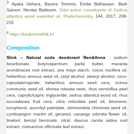
3
Ayaka Uehara, Basma Tommis, Emilie Belhassen, Badr
Satrani, Nicolas Baldovini,
Odor-active constituents of Cedrus
atlantica wood essential oil
,
Phytochemistry
, 144, 2017, 208-
215
4
https://keakosmethik.fr/
Composition
Stick – Natural soda deodorant Ben&Anna
: sodium
bicarbonate, butyrospermum parkii butter, maranta
arundinacea root extract, zea mays starch, cocos nucifera oil,
helianthus annuus seed oil, cetyl alcohol, stearyl alcohol, coco-
caprylate/caprate, helianthus annuus seed cera, ricinus
communis seed oil, shorea robusta resin, rhus verniciflua peel
cera, caprylic/capric triglyceride, cedrus atlantica wood oil, rhus
succedanea fruit cera, citris reticulata peel oil, limonene,
tocopherol, ascorbyl palmitate, simmondsia chinensis seed oil,
cymbopogon martini oil, geraniol, cananga odorata flower oil,
linalool, benzyl benzoate, citral, daucus carota sativa root
extract, rosmarinus officinalis leaf extract.