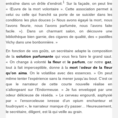
1
entraîne dans un drôle d’endroit.
Sur la façade, on peut lire
« Œuvre de la mort volontaire ». Cette association permet à
celui ou celle qui franchit sa porte de se suicider dans les
conditions les plus douces (« Nous avons égayé la mort, nous
l’avons fleurie, nous l’avons parfumée, nous l’avons faite
facile. »). Dans un charmant salon, on découvre une
bibliothèque bien garnie, des cigares de qualité, des « pastilles
Vichy dans une bonbonnière. »
En fonction de vos goûts, un secrétaire adapte la composition
de la
solution parfumante
qui vous fera faire le grand saut.
« On change à volonté
la fleur
et
le parfum
, car notre
gaz
,
tout à fait imperceptible, donne à la
mort
l’
odeur de la fleur
qu’on aima
. On le volatilise avec des essences. » On peut
même tenter l’expérience sans la mener jusqu’au bout. C’est ce
que le narrateur de cette courte nouvelle réalise en
s’allongeant sur l’Endormeuse. « Je fus enveloppé par une
odeur délicieuse de réséda. » Le cerveau engourdi, asphyxié
par « l’ensorceleuse ivresse d’un opium enchanteur et
foudroyant », le narrateur manque d’y passer… Heureusement,
le secrétaire, diligent, est là qui veille au grain.