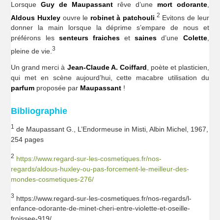
Lorsque
Guy de Maupassant
rêve d’une
mort odorante
,
2
Aldous Huxley
ouvre le
robinet à patchouli
.
Evitons de leur
donner la main lorsque la déprime s’empare de nous et
préférons les
senteurs fraiches
et
saines
d’une
Colette
,
3
pleine de vie.
Un grand merci à
Jean-Claude A. Coiffard
, poète et plasticien,
qui met en scène aujourd’hui, cette macabre utilisation du
parfum
proposée par
Maupassant
!
Bibliographie
1
de Maupassant G., L’Endormeuse in Misti, Albin Michel, 1967,
254 pages
2
https://www.regard-sur-les-cosmetiques.fr/nos-
regards/aldous-huxley-ou-pas-forcement-le-meilleur-des-
mondes-cosmetiques-276/
3
https://www.regard-sur-les-cosmetiques.fr/nos-regards/l-
enfance-odorante-de-minet-cheri-entre-violette-et-oseille-
froissee-919/