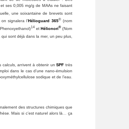
et ses 0,005 mg/g de MAAs ne faisant
uelle, une soixantaine de brevets sont
®
on signalera l’
Hélioguard
365
(nom
14
®
) Phenoxyethanol)
et
Hélionori
(Nom
 qui sont déjà dans la mer, un peu plus,
s calculs, arrivent à obtenir un
SPF
très
mploi dans le cas d’une nano-émulsion
oxyméthylcellulose sodique et de l’eau.
inalement des structures chimiques que
thèse. Mais si c’est naturel alors là… ça