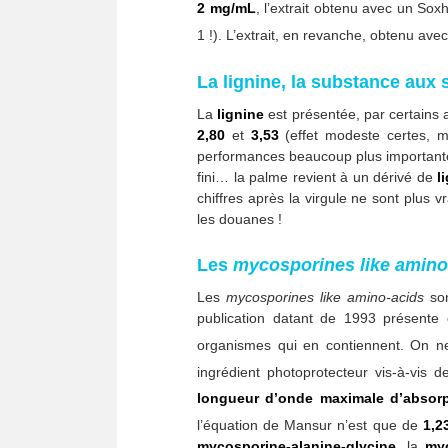
2 mg/mL
, l’extrait obtenu avec un Sox
1 !). L’extrait, en revanche, obtenu avec
La lignine, la substance aux 
La
lignine
est présentée, par certain
2,80
et
3,53
(effet modeste certes, ma
performances beaucoup plus importantes.
fini… la palme revient à un dérivé de
l
chiffres après la virgule ne sont plus
les douanes !
Les
mycosporines like amino
Les
mycosporines like amino-acids
son
publication datant de 1993 présent
organismes qui en contiennent. On ne 
ingrédient photoprotecteur vis-à-vis 
longueur d’onde maximale d’absorp
l’équation de Mansur n’est que de
1,2
mycosporine-alanine-glycine
, la
my