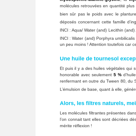
molécules retrouvées en quantité plus 
bien sûr pas le poids avec le plantu
déposés concernant cette famille d’in
INCI : Aqua/ Water (and) Lecithin (and
INCI : Water (and) Porphyra umbilicalis
un peu moins ! Attention toutefois car 
Une huile de tournesol excep
Et puis il y a des huiles végétales qui
honorable avec seulement
5 %
d’huil
renfermant en outre du Tween 80, du Sp
L’émulsion de base, quant à elle, génè
Alors, les filtres naturels, me
Les molécules filtrantes présentes da
l’on connait tant elles sont décriées dè
mérite réflexion !