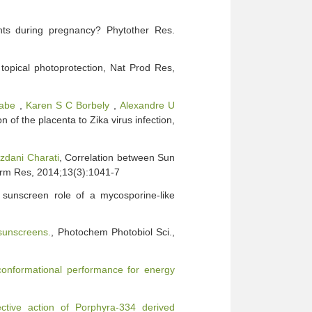
nts during pregnancy? Phytother Res.
r topical photoprotection, Nat Prod Res,
nabe
,
Karen S C Borbely
,
Alexandre U
 of the placenta to Zika virus infection,
zdani Charati
, Correlation between Sun
harm Res, 2014;13(3):1041-7
 sunscreen role of a mycosporine-like
 sunscreens.
, Photochem Photobiol Sci.,
conformational performance for energy
ctive action of Porphyra-334 derived