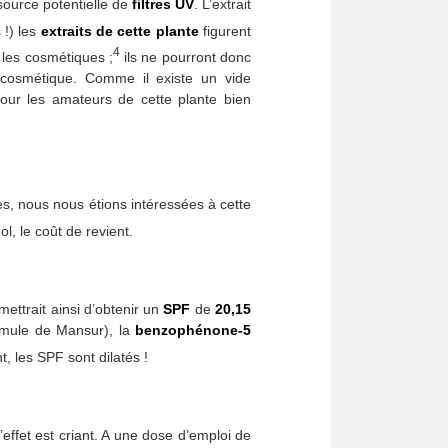
source potentielle de
filtres UV
. L’extrait
 !) les
extraits de cette plante
figurent
4
 les cosmétiques ;
ils ne pourront donc
e cosmétique. Comme il existe un vide
pour les amateurs de cette plante bien
es, nous nous étions intéressées à cette
l, le coût de revient.
ettrait ainsi d’obtenir un
SPF
de
20,15
ormule de Mansur), la
benzophénone-5
 les SPF sont dilatés !
’effet est criant. A une dose d’emploi de