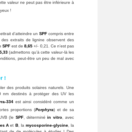
tte valeur ne peut pas être inférieure à
yeux !
mettrait d’atteindre un
SPF
compris entre
 des extraits de lignine observent des
le
SPF
est de
8,65
+/- 0,21. Ce n’est pas
5,33
(admettons qu’à cette valeur-là les
onditions, peut-être un peu de mal avec
r !
r des produits solaires naturels. Une
0 nm destinés à protéger des UV les
ra-334
est ainsi considéré comme un
rtes proportions (
Porphyra
) et de sa
 UVB (le
SPF
, déterminé
in vitro
, avec
nes A
et
B
, la
mycosporine-glycine
, la
ant de de molécules à étudier ! Des