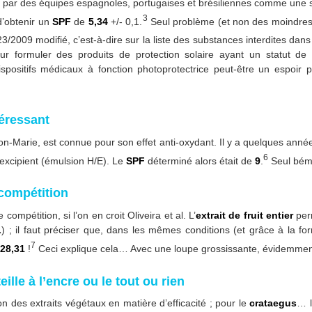
e par des équipes espagnoles, portugaises et brésiliennes comme une 
3
’obtenir un
SPF
de
5,34
+/- 0,1.
Seul problème (et non des moindres
009 modifié, c’est-à-dire sur la liste des substances interdites dans
ur formuler des produits de protection solaire ayant un statut d
positifs médicaux à fonction photoprotectrice peut-être un espoir 
téressant
n-Marie, est connue pour son effet anti-oxydant. Il y a quelques anné
6
excipient (émulsion H/E). Le
SPF
déterminé alors était de
9
.
Seul bémo
 compétition
compétition, si l’on en croit Oliveira et al. L’
extrait
de fruit entier
perm
L
) ; il faut préciser que, dans les mêmes conditions (et grâce à la f
7
28,31
!
Ceci explique cela… Avec une loupe grossissante, évidemment,
teille à l’encre ou le tout ou rien
n des extraits végétaux en matière d’efficacité ; pour le
crataegus
… l