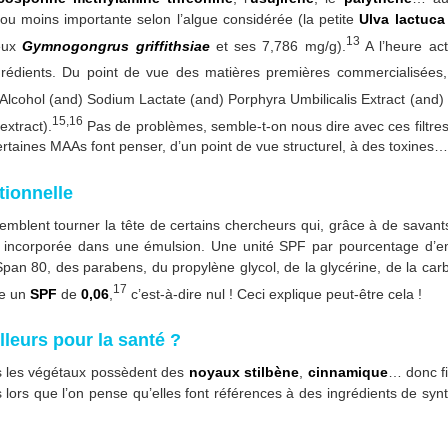
ou moins importante selon l’algue considérée (la petite
Ulva lactuca
13
reux
Gymnogongrus griffithsiae
et ses 7,786 mg/g).
A l’heure act
grédients. Du point de vue des matières premières commercialisées, 
) Alcohol (and) Sodium Lactate (and) Porphyra Umbilicalis Extract (and
15,16
extract).
Pas de problèmes, semble-t-on nous dire avec ces filtres
certaines MAAs font penser, d’un point de vue structurel, à des toxines…
tionnelle
 semblent tourner la tête de certains chercheurs qui, grâce à de savant
e incorporée dans une émulsion. Une unité SPF par pourcentage d’e
an 80, des parabens, du propylène glycol, de la glycérine, de la carb
17
re un
SPF
de
0,06
,
c’est-à-dire nul ! Ceci explique peut-être cela !
illeurs pour la santé ?
ns les végétaux possèdent des
noyaux stilbène
,
cinnamique
… donc f
s lors que l’on pense qu’elles font références à des ingrédients de syn