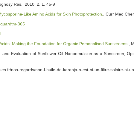
gnosy Res., 2010, 2, 1, 45-9
ycosporine-Like Amino Acids for Skin Photoprotection.
, Curr Med Chem
ioguardtm-365
l
Acids: Making the Foundation for Organic Personalised Sunscreens.
, 
on and Evaluation of Sunflower Oil Nanoemulsion as a Sunscreen, 
s.fr/nos-regards/non-l-huile-de-karanja-n-est-ni-un-filtre-solaire-ni-un