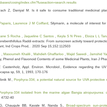
tabases/cosing/index.cfm?fuseaction=search.results
ach Z, Daniyal M. Is it safe to consume traditional medicinal pla
Paparis
,
Laurence J M Coiffard
, Silymarin, a molecule of interest fo
uane S Rocha
,
Jaqueline C Santos
,
Keyla S N Pires
,
Eloiza L L Ta
erebenthifolius Raddi extracts: From sunscreen activity toward protection
ant, Ind Crops Prod, . 2020 Sep 15;152:112503
d
,
Masoumeh Khalili
,
Mahdieh Ghaffarloo
,
Majid Saeedi
,
Jamshid Ya
vity, Phenol and Flavonoid Contents of some Medicinal Plants, Iran J P
. Castenholz, Appl. Environ. Microbiol., Evidence regarding the UV
capsa sp, 59, 1, 1993, 170-176
ebnik M.,
Porphyra-334, a potential natural source for UVA protective
Porphyra-334 isolated from the marine algae Bangia atropurpurea: 
9, 4732-40
G, Chaugule BB, Kavale M, Nanda S.,
Broad-spectrum sun-prote