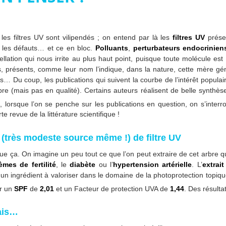
es filtres UV sont vilipendés ; on entend par là les
filtres UV
présen
s les défauts… et ce en bloc.
Polluants
,
perturbateurs endocrinien
ppellation qui nous irrite au plus haut point, puisque toute molécule e
ls, présents, comme leur nom l’indique, dans la nature, cette mère gé
 Du coup, les publications qui suivent la courbe de l’intérêt populaire
mais pas en qualité). Certains auteurs réalisent de belle synthèse, f
, lorsque l’on se penche sur les publications en question, on s’interr
te revue de la littérature scientifique !
(très modeste source même !) de filtre UV
ue ça. On imagine un peu tout ce que l’on peut extraire de cet arbre qu
èmes de fertilité
, le
diabète
ou l’
hypertension
artérielle
. L’
extrait
un ingrédient à valoriser dans le domaine de la photoprotection topiq
ir un
SPF
de
2,01
et un Facteur de protection UVA de
1,44
. Des résulta
mais…