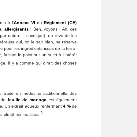
ts à l’
Annexe VI
du
Règlement (CE)
s
,
allergisants
! Ben, voyons ! Ah, ces
st par nature… chimique), on rêve de les
néreuse qui, on le sait bien, ne réserve
 pour les ingrédients issus de la terre-
aisant le point sur un sujet à l’intérêt
oge. Il y a comme qui dirait des choses
i traite, en médecine traditionnelle, des
de
feuille de moringa
est également
ue. Un extrait aqueux renfermant
4 %
de
2
ts plutôt minimalistes.