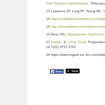
from Porphyra vietnamensis.
, Pharmaco
13 Lawrence KP, Long PF, Young AR.,
M
14
https://mibellebiochemistry.com/hel
15
http://www.gelyma.com/helionori.htm
16 Rosic NN.,
Mycosporine-Like Amino 
17
Arianto
A,
Cindy Cindy
, Preparati
14;7(22):3757-3761
18 https://www.regard-sur-les-cosmetique