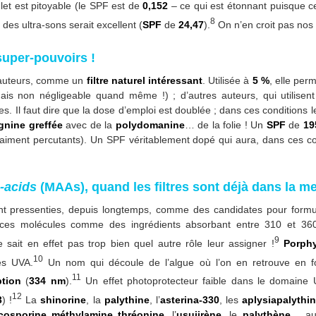
hlet est pitoyable (le SPF est de
0,152
– ce qui est étonnant puisque ce
8
 des ultra-sons serait excellent (
SPF
de
24,47
).
On n’en croit pas nos 
super-pouvoirs !
s auteurs, comme un
filtre naturel intéressant
. Utilisée à
5 %
, elle per
is non négligeable quand même !) ; d’autres auteurs, qui utilisent
 Il faut dire que la dose d’emploi est doublée ; dans ces conditions 
ignine greffée
avec de la
polydomanine
… de la folie ! Un
SPF
de
19
 vraiment percutants). Un SPF véritablement dopé qui aura, dans ces c
-acids
(MAAs), quand les filtres sont déjà dans la me
t pressenties, depuis longtemps, comme des candidates pour formule
e ces molécules comme des ingrédients absorbant entre 310 et 36
9
sait en effet pas trop bien quel autre rôle leur assigner !
Porphy
10
des UVA.
Un nom qui découle de l’algue où l’on en retrouve en fo
11
tion
(
334 nm
).
Un effet photoprotecteur faible dans le domaine
12
3
) !
La
shinorine
, la
palythine
, l’
asterina-330
, les
aplysiapalythi
cosporine méthylamine thréonine
, l’
usujirène
, le
palythène
… aut