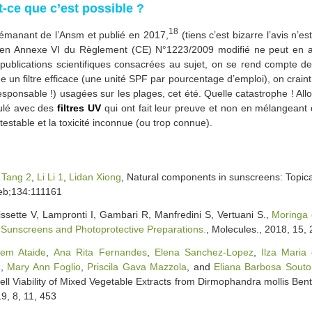
t-ce que c’est possible ?
18
ts émanant de l’Ansm et publié en 2017,
(tiens c’est bizarre l’avis n’es
és en Annexe VI du Règlement (CE) N°1223/2009 modifié ne peut en au
es publications scientifiques consacrées au sujet, on se rend compte 
 un filtre efficace (une unité SPF par pourcentage d’emploi), on craint 
esponsable !) usagées sur les plages, cet été. Quelle catastrophe ! Al
mulé avec des
filtres UV
qui ont fait leur preuve et non en mélangeant 
ontestable et la toxicité inconnue (ou trop connue).
 Tang
2
,
Li Li
1
,
Lidan Xiong
, Natural components in sunscreens: Topical
eb;134:111161
issette V, Lampronti I, Gambari R, Manfredini S, Vertuani S.,
Moringa o
» Sunscreens and Photoprotective Preparations.
, Molecules., 2018, 15, 
tem Ataide
,
Ana Rita Fernandes
,
Elena Sanchez-Lopez
,
Ilza Maria
z
,
Mary Ann Foglio
,
Priscila Gava Mazzola
, and
Eliana Barbosa Souto
Cell Viability of Mixed Vegetable Extracts from Dirmophandra mollis Ben
19, 8, 11, 453