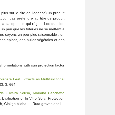
t plus sur le site de l’agence) un produit
cun cas prétendre au titre de produit
de la cacophonie qui règne. Lorsque l’on
un peu que les friteries ne se mettent à
lons soyons un peu plus raisonnable ; un
des épices, des huiles végétales et des
 formulations with sun protection factor
leifera Leaf Extracts as Multifunctional
23, 3, 664
 de Oliveira Sousa
,
Mariana Cecchetto
, Evaluation of In Vitro Solar Protection
th, Ginkgo biloba L., Ruta graveolens L.,