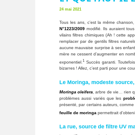
24 mai 2021
Tous les ans, c’est la même chanson, l
N°1223/2009
modifié. Ils auraient tou
vilains filtres chimiques (Ah ! cette a
remplacer par de gentils filtres nature
aucune mauvaise surprise à ses enfants…
mère ne cessent d’augmenter en nombre (
1
exponentiel.
Succès garanti. Toutefois
bizarres ! Allez, c’est parti pour une cour
Le Moringa, modeste source, 
Moringa oleifera
, arbre de vie… rien q
problèmes aussi variés que les
probl
présenté, par certains auteurs, comme 
feuille de moringa
permettrait d’obten
La rue, source de filtre UV 