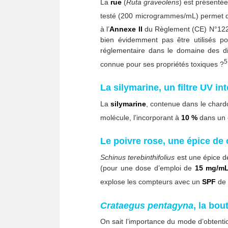
La
rue
(
Ruta graveolens
) est présenté
testé (200 microgrammes/mL) permet d
à l’
Annexe II
du Règlement (CE) N°1223/2
bien évidemment pas être utilisés po
réglementaire dans le domaine des dis
5
connue pour ses propriétés toxiques ?
La silymarine, un filtre UV in
La
silymarine
, contenue dans le chardo
molécule, l’incorporant à
10 %
dans un 
Le poivre rose, une épice de
Schinus terebinthifolius
est une épice de 
(pour une dose d’emploi de
15 mg/m
explose les compteurs avec un
SPF
de
Crataegus pentagyna
, la bou
On sait l’importance du mode d’obtentio