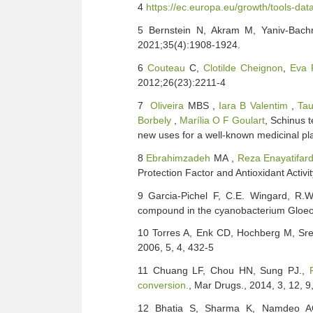
4
https://ec.europa.eu/growth/tools-da
5 Bernstein N, Akram M, Yaniv-Bachr
2021;35(4):1908-1924.
6
Couteau
C,
Clotilde Cheignon
,
Eva 
2012;26(23):2211-4
7
Oliveira
MBS ,
Iara B Valentim
,
Ta
Borbely
,
Marília O F Goulart
, Schinus t
new uses for a well-known medicinal pl
8
Ebrahimzadeh
MA ,
Reza Enayatifar
Protection Factor and Antioxidant Acti
9 Garcia-Pichel F, C.E. Wingard, R.W
compound in the cyanobacterium Gloeo
10 Torres A, Enk CD, Hochberg M, Sr
2006, 5, 4, 432-5
11 Chuang LF, Chou HN, Sung PJ.,
conversion.
, Mar Drugs., 2014, 3, 12, 
12 Bhatia S, Sharma K, Namdeo A