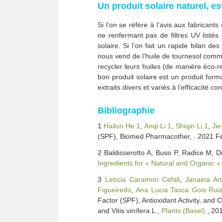
Un produit solaire naturel, es
Si l’on se réfère à l’avis aux fabrican
ne renfermant pas de filtres UV list
solaire. Si l’on fait un rapide bilan d
nous vend de l’huile de tournesol comme
recycler leurs huiles (de manière éco-r
bon produit solaire est un produit for
extraits divers et variés à l’efficacité c
Bibliographie
1
Hailun He
1
,
Anqi Li
1
,
Shiqin Li
1
,
Jie
(SPF), Biomed Pharmacother, . 2021 F
2 Baldisserotto A, Buso P, Radice M, D
Ingredients for « Natural and Organic 
3
Letícia Caramori Cefali
,
Janaina Ar
Figueiredo
,
Ana Lucia Tasca Gois Rui
Factor (SPF), Antioxidant Activity, and 
and Vitis vinífera L.,
Plants (Basel).
, 20