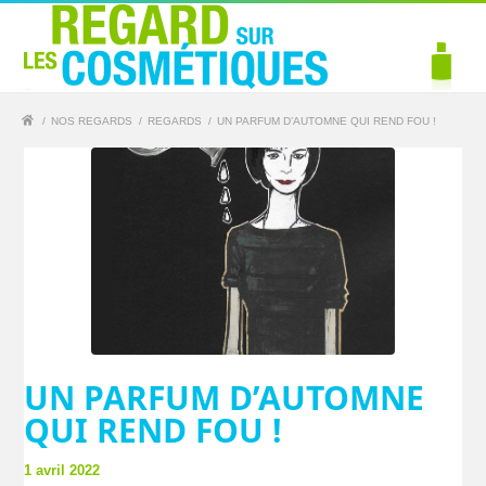
/
NOS REGARDS
/
REGARDS
/
UN PARFUM D’AUTOMNE QUI REND FOU !
UN PARFUM D’AUTOMNE
QUI REND FOU !
1 avril 2022