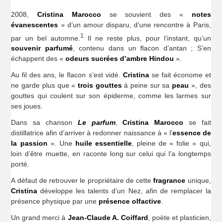
2008,
Cristina Marocco
se souvient des «
notes
évanescentes
» d’un amour disparu, d’une rencontre à Paris,
1
par un bel automne.
Il ne reste plus, pour l’instant, qu’un
souvenir parfumé
, contenu dans un flacon d’antan ; S’en
échappent des «
odeurs sucrées d’ambre Hindou
».
Au fil des ans, le flacon s’est vidé.
Cristina
se fait économe et
ne garde plus que «
trois gouttes
à peine sur sa
peau
», des
gouttes qui coulent sur son épiderme, comme les larmes sur
ses joues.
Dans sa chanson
Le parfum
,
Cristina Marocco
se fait
distillatrice afin d’arriver à redonner naissance à « l’
essence
de
la passion
». Une
huile essentielle
, pleine de « folie » qui,
loin d’être muette, en raconte long sur celui qui l’a longtemps
porté.
A défaut de retrouver le propriétaire de cette
fragrance
unique,
Cristina
développe les talents d’un Nez, afin de remplacer la
présence physique par une
présence olfactive
.
Un grand merci à
Jean-Claude A. Coiffard
, poète et plasticien,