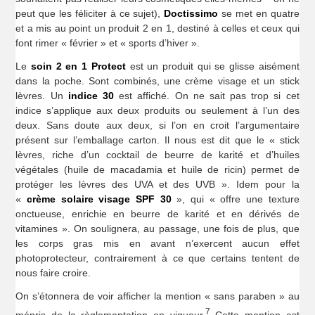
peut que les féliciter à ce sujet),
Doctissimo
se met en quatre
et a mis au point un produit 2 en 1, destiné à celles et ceux qui
font rimer « février » et « sports d’hiver ».
Le
soin 2 en 1 Protect
est un produit qui se glisse aisément
dans la poche. Sont combinés, une crème visage et un stick
lèvres. Un
indice 30
est affiché. On ne sait pas trop si cet
indice s’applique aux deux produits ou seulement à l’un des
deux. Sans doute aux deux, si l’on en croit l’argumentaire
présent sur l’emballage carton. Il nous est dit que le « stick
lèvres, riche d’un cocktail de beurre de karité et d’huiles
végétales (huile de macadamia et huile de ricin) permet de
protéger les lèvres des UVA et des UVB ». Idem pour la
«
crème solaire visage SPF 30
», qui « offre une texture
onctueuse, enrichie en beurre de karité et en dérivés de
vitamines ». On soulignera, au passage, une fois de plus, que
les corps gras mis en avant n’exercent aucun effet
photoprotecteur, contrairement à ce que certains tentent de
nous faire croire.
On s’étonnera de voir afficher la mention « sans paraben » au
7
mépris de la règlementation en vigueur.
Cette mention est