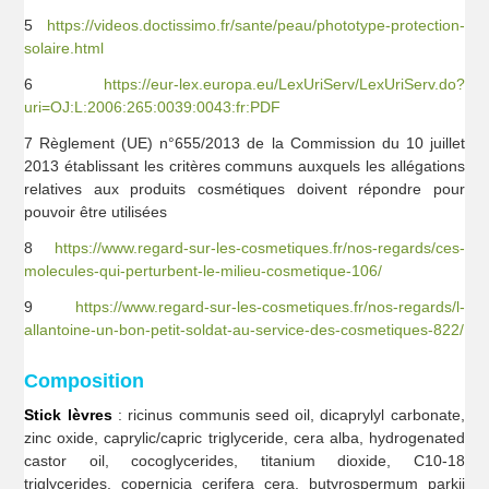
5
https://videos.doctissimo.fr/sante/peau/phototype-protection-
solaire.html
6
https://eur-lex.europa.eu/LexUriServ/LexUriServ.do?
uri=OJ:L:2006:265:0039:0043:fr:PDF
7 Règlement (UE) n°655/2013 de la Commission du 10 juillet
2013 établissant les critères communs auxquels les allégations
relatives aux produits cosmétiques doivent répondre pour
pouvoir être utilisées
8
https://www.regard-sur-les-cosmetiques.fr/nos-regards/ces-
molecules-qui-perturbent-le-milieu-cosmetique-106/
9
https://www.regard-sur-les-cosmetiques.fr/nos-regards/l-
allantoine-un-bon-petit-soldat-au-service-des-cosmetiques-822/
Composition
Stick lèvres
: ricinus communis seed oil, dicaprylyl carbonate,
zinc oxide, caprylic/capric triglyceride, cera alba, hydrogenated
castor oil, cocoglycerides, titanium dioxide, C10-18
triglycerides, copernicia cerifera cera, butyrospermum parkii