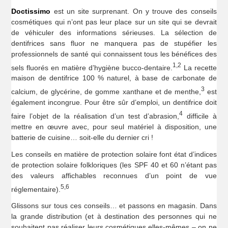
Doctissimo
est un site surprenant. On y trouve des conseils
cosmétiques qui n’ont pas leur place sur un site qui se devrait
de véhiculer des informations sérieuses. La sélection de
dentifrices sans fluor ne manquera pas de stupéfier les
professionnels de santé qui connaissent tous les bénéfices des
1,2
sels fluorés en matière d’hygiène bucco-dentaire.
La recette
maison de dentifrice 100 % naturel, à base de carbonate de
3
calcium, de glycérine, de gomme xanthane et de menthe,
est
également incongrue. Pour être sûr d’emploi, un dentifrice doit
4
faire l’objet de la réalisation d’un test d’abrasion,
difficile à
mettre en œuvre avec, pour seul matériel à disposition, une
batterie de cuisine… soit-elle du dernier cri !
Les conseils en matière de protection solaire font état d’indices
de protection solaire folkloriques (les SPF 40 et 60 n’étant pas
des valeurs affichables reconnues d’un point de vue
5,6
réglementaire).
Glissons sur tous ces conseils… et passons en magasin. Dans
la grande distribution (et à destination des personnes qui ne
souhaitent pas réaliser leurs cosmétiques elles-mêmes – on ne