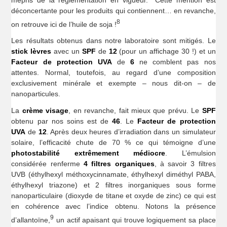
déconcertante pour les produits qui contiennent… en revanche,
8
on retrouve ici de l’huile de soja !
Les résultats obtenus dans notre laboratoire sont mitigés. Le
stick lèvres
avec un
SPF
de
12
(pour un affichage 30 !) et un
Facteur de protection UVA
de
6
ne comblent pas nos
attentes. Normal, toutefois, au regard d’une composition
exclusivement minérale et exempte – nous dit-on – de
nanoparticules.
La
crème visage
, en revanche, fait mieux que prévu. Le
SPF
obtenu par nos soins est de
46
. Le
Facteur de protection
UVA
de
12
. Après deux heures d’irradiation dans un simulateur
solaire, l’efficacité chute de 70 % ce qui témoigne d’une
photostabilité extrêmement médiocre
. L’émulsion
considérée renferme
4 filtres organiques
, à savoir 3 filtres
UVB (éthylhexyl méthoxycinnamate, éthylhexyl diméthyl PABA,
éthylhexyl triazone) et 2 filtres inorganiques sous forme
nanoparticulaire (dioxyde de titane et oxyde de zinc) ce qui est
en cohérence avec l’indice obtenu. Notons la présence
9
d’allantoïne,
un actif apaisant qui trouve logiquement sa place