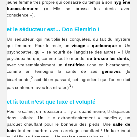
jeune femme très propre qui consacre du temps à son
hygiène
bucco-dentaire
(« Elle se brossa les dents avec
conscience »).
et le séducteur est… Don Elemirio !
Un séducteur, qui multiplie les conquêtes, du fait du mystère
qui l’entoure. Pour le reste, un
visage
«
quelconque
». Un
psychopathe, qui « se nourrit de l’angoisse des autres » ! Un
psychopathe qui, comme tout le monde,
se brosse les dents
,
avec vraisemblablement un
dentifrice
riche en bicarbonate,
comme en témoigne la santé de ses
gencives
(le
2
bicarbonate,
soit dit en passant, cet ingrédient que l’on ne doit
3
pas confondre avec les nitrates)
!
et là tout n’est que luxe et volupté
Pour le calme, on repassera… il y a, quand même, 8 disparues
dans l’affaire. Un lit « extraordinairement » moelleux, un
parquet chauffant pour le bonheur des pieds. Une
salle de
bain
tout en marbre, avec carrelage chauffant ! Un luxe inouï