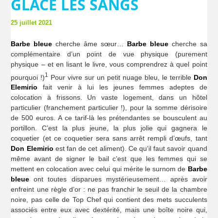
GLACE LES SANGS
25 juillet 2021
Barbe bleue
cherche âme sœur…
Barbe bleue
cherche sa
complémentaire d’un point de vue physique (purement
physique – et en lisant le livre, vous comprendrez à quel point
1
pourquoi !)
Pour vivre sur un petit nuage bleu, le terrible
Don
Elemirio
fait venir à lui les jeunes femmes adeptes de
colocation à frissons. Un vaste logement, dans un hôtel
particulier (franchement particulier !), pour la somme dérisoire
de 500 euros. A ce tarif-là les prétendantes se bousculent au
portillon. C’est la plus jeune, la plus jolie qui gagnera le
coquetier (et ce coquetier sera sans arrêt rempli d’œufs, tant
Don Elemirio
est fan de cet aliment). Ce qu’il faut savoir quand
même avant de signer le bail c’est que les femmes qui se
mettent en colocation avec celui qui mérite le surnom de
Barbe
bleue
ont toutes disparues mystérieusement… après avoir
enfreint une règle d’or : ne pas franchir le seuil de la chambre
noire, pas celle de Top Chef qui contient des mets succulents
associés entre eux avec dextérité, mais une boîte noire qui,