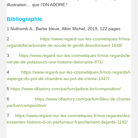
illustration… que l’ON ADORE !
Bibliographie
1 Nothomb A., Barbe bleue, Albin Michel, 2019, 122 pages
2
https://www.regard-sur-les-cosmetiques.fr/nos-
regards/bicarbonate-de-soude-le-gentil-desodorisant-1648/
3
https://www.regard-sur-les-cosmetiques.fr/nos-regards/le-
nitrate-de-potassium-une-histoire-detonante-871/
4
https://www.regard-sur-les-cosmetiques.fr/nos-regards/l-
asperge-du-pot-de-chambre-au-pot-de-creme-1447/
5
https://www.olfastory.com/parfum/jadore-lor/composition/
6
https://www.olfastory.com/parfum/bleu-de-chanel-
parfum/composition/
7
https://www.regard-sur-les-cosmetiques.fr/nos-regards/des-
esseintes-histoire-d-un-parfumeur-franchement-dejante-1192/