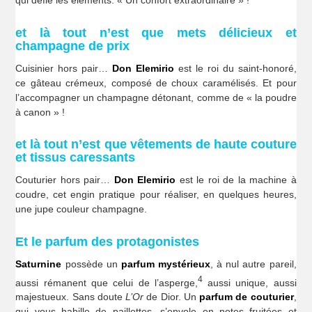
qui défie les éléments. « Un confort extraordinaire » !
et là tout n’est que mets délicieux et
champagne de prix
Cuisinier hors pair…
Don Elemirio
est le roi du saint-honoré,
ce gâteau crémeux, composé de choux caramélisés. Et pour
l’accompagner un champagne détonant, comme de « la poudre
à canon » !
et là tout n’est que vêtements de haute couture
et tissus caressants
Couturier hors pair…
Don Elemirio
est le roi de la machine à
coudre, cet engin pratique pour réaliser, en quelques heures,
une jupe couleur champagne.
Et le parfum des protagonistes
Saturnine
possède un
parfum mystérieux
, à nul autre pareil,
4
aussi rémanent que celui de l’asperge,
aussi unique, aussi
majestueux. Sans doute
L’Or
de Dior. Un
parfum de couturier
,
qui vous habille de paillettes, s’envole en notes fruitées et