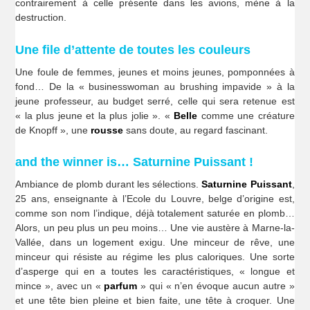
contrairement à celle présente dans les avions, mène à la
destruction.
Une file d’attente de toutes les couleurs
Une foule de femmes, jeunes et moins jeunes, pomponnées à
fond… De la « businesswoman au brushing impavide » à la
jeune professeur, au budget serré, celle qui sera retenue est
« la plus jeune et la plus jolie ». «
Belle
comme une créature
de Knopff », une
rousse
sans doute, au regard fascinant.
and the winner is… Saturnine Puissant !
Ambiance de plomb durant les sélections.
Saturnine Puissant
,
25 ans, enseignante à l’Ecole du Louvre, belge d’origine est,
comme son nom l’indique, déjà totalement saturée en plomb…
Alors, un peu plus un peu moins… Une vie austère à Marne-la-
Vallée, dans un logement exigu. Une minceur de rêve, une
minceur qui résiste au régime les plus caloriques. Une sorte
d’asperge qui en a toutes les caractéristiques, « longue et
mince », avec un «
parfum
» qui « n’en évoque aucun autre »
et une tête bien pleine et bien faite, une tête à croquer. Une