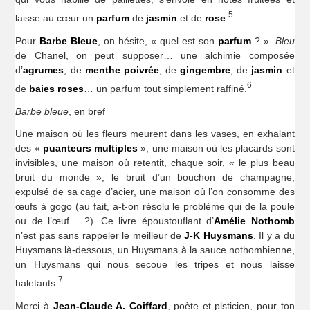
5
laisse au cœur un
parfum
de
jasmin
et de
rose
.
Pour
Barbe Bleue
, on hésite, « quel est son
parfum
? ».
Bleu
de Chanel, on peut supposer… une alchimie composée
d’
agrumes
, de
menthe poivrée
, de
gingembre
, de
jasmin
et
6
de
baies roses
… un parfum tout simplement raffiné.
Barbe bleue
, en bref
Une maison où les fleurs meurent dans les vases, en exhalant
des «
puanteurs multiples
», une maison où les placards sont
invisibles, une maison où retentit, chaque soir, « le plus beau
bruit du monde », le bruit d’un bouchon de champagne,
expulsé de sa cage d’acier, une maison où l’on consomme des
œufs à gogo (au fait, a-t-on résolu le problème qui de la poule
ou de l’œuf… ?). Ce livre époustouflant d’
Amélie
Nothomb
n’est pas sans rappeler le meilleur de
J-K Huysmans
. Il y a du
Huysmans là-dessous, un Huysmans à la sauce nothombienne,
un Huysmans qui nous secoue les tripes et nous laisse
7
haletants.
Merci à
Jean-Claude A. Coiffard
, poète et plsticien, pour ton