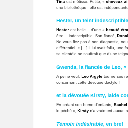
Tina
est métisse. Petite, «
cheveux ai
une bibliothèque ; elle est indépendante
Hester, un teint indescriptibl
Hester
est belle… d’une «
beauté étr
être… indescriptible. Son fiancé,
Donal
Ne vous fiez pas à son diagnostic, nou
différentiel. « […] il lui avait fallu, u
sa clientèle ne souffrait que d’une tei
Gwenda, la fiancée de Leo, « 
A peine veuf,
Leo Argyle
tourne ses r
concernant cette dévouée dactylo !
et la dévouée Kirsty, laide 
En créant son home d’enfants,
Rachel
le péché »,
Kirsty
n’a vraiment aucun a
Témoin indésirable
, en bref