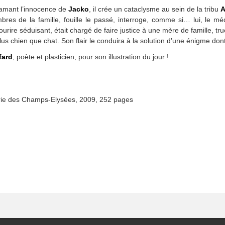
lamant l’innocence de
Jacko
, il crée un cataclysme au sein de la tribu
A
bres de la famille, fouille le passé, interroge, comme si… lui, le m
rire séduisant, était chargé de faire justice à une mère de famille, truc
lus chien que chat. Son flair le conduira à la solution d’une énigme do
fard
, poète et plasticien, pour son illustration du jour !
airie des Champs-Elysées, 2009, 252 pages