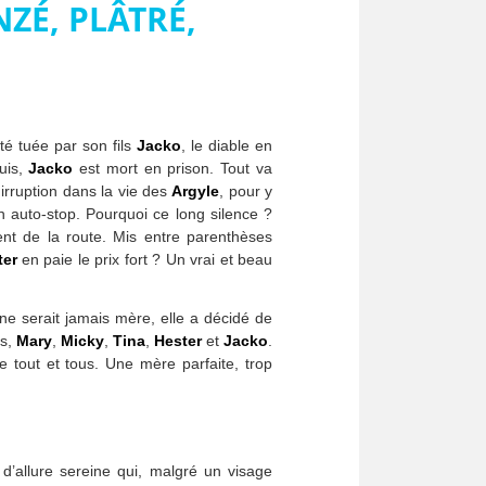
NZÉ, PLÂTRÉ,
té tuée par son fils
Jacko
, le diable en
uis,
Jacko
est mort en prison. Tout va
 irruption dans la vie des
Argyle
, pour y
 en auto-stop. Pourquoi ce long silence ?
nt de la route. Mis entre parenthèses
ter
en paie le prix fort ? Un vrai et beau
ne serait jamais mère, elle a décidé de
ts,
Mary
,
Micky
,
Tina
,
Hester
et
Jacko
.
e tout et tous. Une mère parfaite, trop
’allure sereine qui, malgré un visage