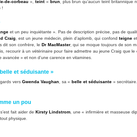
le-de-corbeau
»,
teint
«
brun
, plus brun qu’aucun teint britannique n
 !
e
ange
et un peu inquiétante ». Pas de description précise, pas de quali
d Craig
, est un jeune médecin, plein d’aplomb, qui confond
teigne
e
s dit son confrère, le
Dr MacMaster
, qui se moque toujours de son ma
ne fois, recourir à un vétérinaire pour faire admettre au jeune Craig que
gne avancée » et non d’une carence en vitamines.
belle et séduisante »
egards vers
Gwenda Vaughan
, sa «
belle et séduisante
» secrétaire.
comme un pou
s’est fait aider de
Kirsty Lindstrom
, une « infirmière et masseuse d
tout physique.