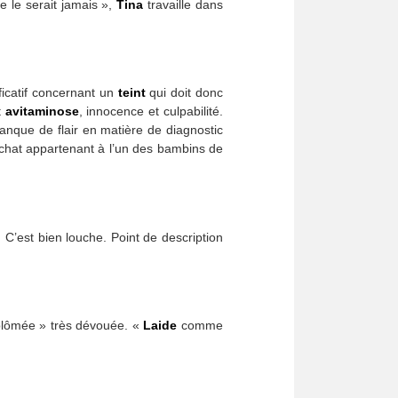
e le serait jamais »,
Tina
travaille dans
ficatif concernant un
teint
qui doit donc
t
avitaminose
, innocence et culpabilité.
nque de flair en matière de diagnostic
 le chat appartenant à l’un des bambins de
 C’est bien louche. Point de description
iplômée » très dévouée. «
Laide
comme