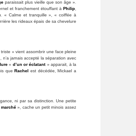
ge
paraissait plus vieille que son âge ».
rnel et franchement étouffant à
Philip
,
 « Calme et tranquille », « coiffée à
ière les rideaux épais de sa chevelure
 triste » vient assombrir une face pleine
, n’a jamais accepté la séparation avec
lure
«
d’un or éclatant
» apparait, à la
uis que
Rachel
est décédée, Mickael a
gance, ni par sa distinction. Une petite
 marché
», cache un petit minois assez