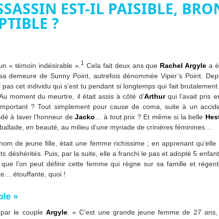
SSASSIN EST-IL PAISIBLE, BRO
PTIBLE ?
1
n « témoin indésirable ».
Cela fait deux ans que
Rachel Argyle
a é
 sa demeure de Sunny Point, autrefois dénommée Viper’s Point. Dep
l pas cet individu qui s’est tu pendant si longtemps qui fait brutalement
 Au moment du meurtre, il était assis à côté d’
Arthur
qui l’avait pris
mportant ? Tout simplement pour cause de coma, suite à un accide
idé à laver l’honneur de
Jacko
… à tout prix ? Et même si la belle
Hes
 ballade, en beauté, au milieu d’une myriade de crinières féminines…
om de jeune fille, était une femme richissime ; en apprenant qu’elle 
s déshérités. Puis, par la suite, elle a franchi le pas et adopté 5 enfan
i que l’on peut définir cette femme qui règne sur sa famille et régent
e… étouffante, quoi !
ble »
 par le couple
Argyle
. « C’est une grande jeune femme de 27 ans, d