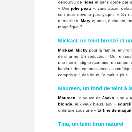
dépourvu de
rides
et sans doute par su
« Une
jolie peau
», sans aucun défau
son mari devenu paralytique. « Sa 
merveille »,
Mary
oppose, à chacun, un 
magnifique ?
Mickael, un teint bronzé et un
Mickael
,
Micky
pour la famille, envir
de charme. Un séducteur ! Oui, un sédu
une mère indigne (combien de coups reç
lumière des connaissances cosmétiqu
compris qui, des deux, l’aimait le plus.
Maureen, un fond de teint à la
Maureen
, la veuve de
Jacko
, une « t
blonde
, aux yeux bleus, aux «
sourcil
ordinaire sous une «
tartine de maquil
Tina, un teint brun naturel