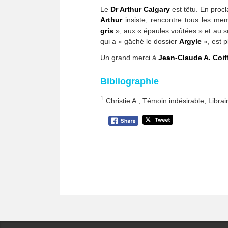
Le
Dr Arthur Calgary
est têtu. En proc
Arthur
insiste, rencontre tous les mem
gris
», aux « épaules voûtées » et au sou
qui a « gâché le dossier
Argyle
», est p
Un grand merci à
Jean-Claude A. Coif
Bibliographie
1
Christie A., Témoin indésirable, Libr