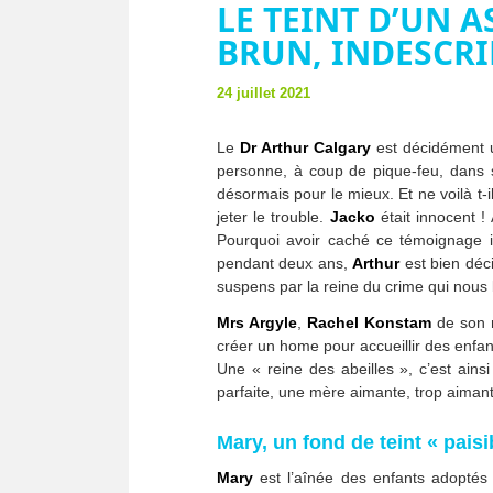
LE TEINT D’UN A
BRUN, INDESCRI
24 juillet 2021
Le
Dr Arthur Calgary
est décidément u
personne, à coup de pique-feu, dans
désormais pour le mieux. Et ne voilà t-i
jeter le trouble.
Jacko
était innocent !
Pourquoi avoir caché ce témoignage i
pendant deux ans,
Arthur
est bien déc
suspens par la reine du crime qui nous
Mrs Argyle
,
Rachel Konstam
de son n
créer un home pour accueillir des enfant
Une « reine des abeilles », c’est ains
parfaite, une mère aimante, trop aimant
Mary, un fond de teint « paisi
Mary
est l’aînée des enfants adoptés