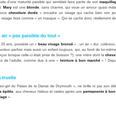
ite d’une maturité paisible qui semblait faire partie de son
maquilla
t.
Mary
est une
blonde
, sans charme, qui voue un amour quasi mate
douce
chevelure dorée
» encadre un visage qui cache bien son jeu.
visage lisse comme « un masque ». Qui se cache donc réellement derr
 air « pas paisible du tout »
on 25 ans, possède un «
beau visage bronzé
» ; un air « dur, coléreux,
cteur parfois mais aussi un enfant toujours, qui, au fond de lui-même
us lorsque celle-ci était prise de boisson ?), une mère dont la
cheve
es de l’adulte, comme due à une «
teinture à bon marché
» ! Dep
 truelle
axi-girl du Palais de la Danse de Drymouth », ne brille ni par son élé
s épilés
, aux cheveux hideux et raides après une
permanente à bon
lage
».