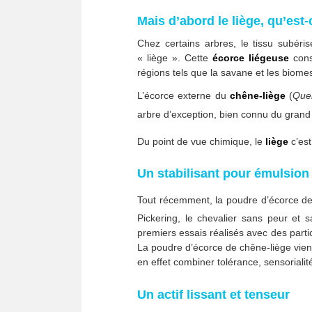
Mais d’abord le liège, qu’est-
Chez certains arbres, le tissu subér
« liège ». Cette
écorce liégeuse
cons
régions tels que la savane et les biome
L’écorce externe du
chêne-liège
(
Que
arbre d’exception, bien connu du grand p
Du point de vue chimique, le
liège
c’es
Un stabilisant pour émulsion
Tout récemment, la poudre d’écorce d
Pickering, le chevalier sans peur et 
premiers essais réalisés avec des parti
La poudre d’écorce de chêne-liège vient
en effet combiner tolérance, sensorialit
Un actif lissant et tenseur