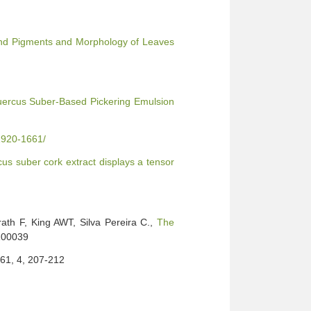
and Pigments and Morphology of Leaves
uercus Suber-Based Pickering Emulsion
-1920-1661/
us suber cork extract displays a tensor
ath F, King AWT, Silva Pereira C.,
The
 100039
 61, 4, 207-212