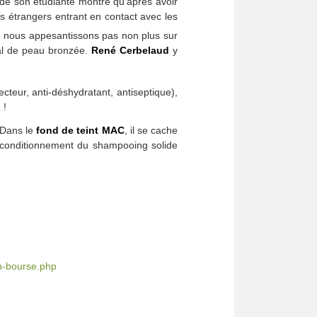
de son étudiante montre qu’après avoir
ps étrangers entrant en contact avec les
nous appesantissons pas non plus sur
mal de peau bronzée.
René Cerbelaud
y
ecteur, anti-déshydratant, antiseptique),
 !
 Dans le
fond de teint MAC
, il se cache
me conditionnement du shampooing solide
en-bourse.php