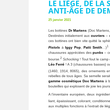
LE LIÈGE, DE L
ANTI-ÂGE DE DE
25 janvier 2021
Les bottines
Dr Martens
(Doc Martens, 
Destinées initialement aux
ouvriers
– e
ces bottines ont bien vite quitté la sph
1
Pistols
à
Iggy Pop
,
Patti Smith
…)
chaussures appréciées des
punks
– ce
2
bourse.
Schocking
! Tout fout le camp
Léo Ferré
! A 3 (chaussures basses) ou
(1460, 1914, 8065), des ornements enf
rebelles de tous âges. Sa semelle serai
gamme cosmétique Doc Martens
à b
bouteilles qui explosent de joie les jours
A l’inventaire européen, deux ingrédie
liant, épaississant, colorant, conditionn
aux multiples fonctions à l’extrait de liè