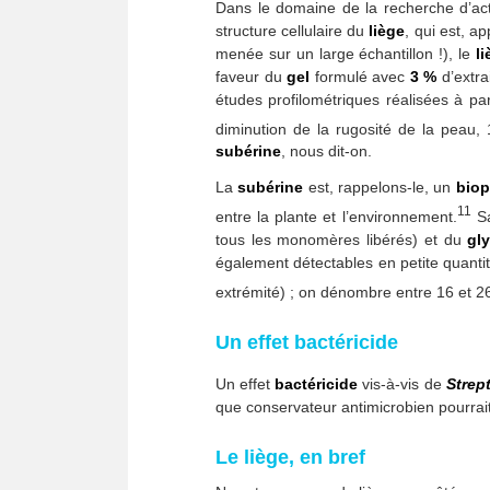
Dans le domaine de la recherche d’acti
structure cellulaire du
liège
, qui est, a
menée sur un large échantillon !), le
l
faveur du
gel
formulé avec
3 %
d’extra
études profilométriques réalisées à pa
diminution de la rugosité de la peau,
subérine
, nous dit-on.
La
subérine
est, rappelons-le, un
biop
11
entre la plante et l’environnement.
Sa
tous les monomères libérés) et du
gly
également détectables en petite quantit
extrémité) ; on dénombre entre 16 et 2
Un effet bactéricide
Un effet
bactéricide
vis-à-vis de
Strep
que conservateur antimicrobien pourrai
Le liège, en bref