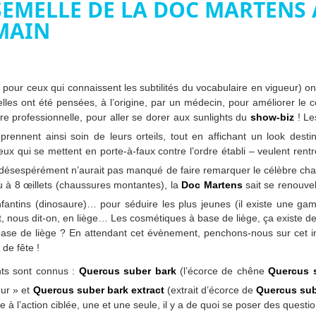
A SEMELLE DE LA DOC MARTENS
MAIN
pour ceux qui connaissent les subtilités du vocabulaire en vigueur) ont
lles ont été pensées, à l’origine, par un médecin, pour améliorer le co
ère professionnelle, pour aller se dorer aux sunlights du
show-biz
! L
prennent ainsi soin de leurs orteils, tout en affichant un look dest
ux qui se mettent en porte-à-faux contre l’ordre établi – veulent rent
 désespérément n’aurait pas manqué de faire remarquer le célèbre cha
 à 8 œillets (chaussures montantes), la
Doc Martens
sait se renouve
antins (dinosaure)… pour séduire les plus jeunes (il existe une ga
t, nous dit-on, en liège… Les cosmétiques à base de liège, ça existe 
ase de liège ? En attendant cet évènement, penchons-nous sur cet ing
 de fête !
nts sont connus :
Quercus suber bark
(l’écorce de chêne
Quercus 
eur » et
Quercus suber bark extract
(extrait d’écorce de
Quercus su
ge à l’action ciblée, une et une seule, il y a de quoi se poser des questi