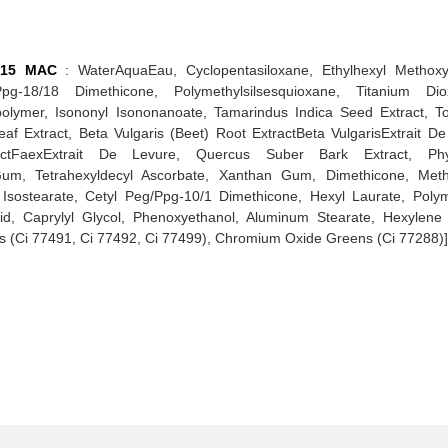
 15 MAC
: WaterAquaEau, Cyclopentasiloxane, Ethylhexyl Methoxyc
pg-18/18 Dimethicone, Polymethylsilsesquioxane, Titanium Dio
polymer, Isononyl Isononanoate, Tamarindus Indica Seed Extract, T
af Extract, Beta Vulgaris (Beet) Root ExtractBeta VulgarisExtrait 
ctFaexExtrait De Levure, Quercus Suber Bark Extract, Phyta
e Gum, Tetrahexyldecyl Ascorbate, Xanthan Gum, Dimethicone, Met
-4 Isostearate, Cetyl Peg/Ppg-10/1 Dimethicone, Hexyl Laurate, Poly
cid, Caprylyl Glycol, Phenoxyethanol, Aluminum Stearate, Hexylene G
es (Ci 77491, Ci 77492, Ci 77499), Chromium Oxide Greens (Ci 77288)]