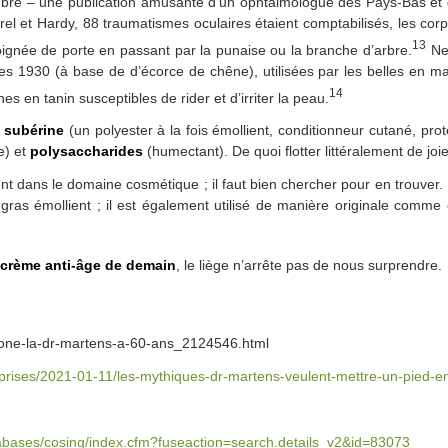
bre – une publication amusante d’un ophtalmologue des Pays-Bas et 
el et Hardy, 88 traumatismes oculaires étaient comptabilisés, les cor
13
oignée de porte en passant par la punaise ou la branche d’arbre.
Ne 
s 1930 (à base de d’écorce de chêne), utilisées par les belles en 
14
s en tanin susceptibles de rider et d’irriter la peau.
t
subérine
(un polyester à la fois émollient, conditionneur cutané, prot
e) et
polysaccharides
(humectant). De quoi flotter littéralement de joie
nt dans le domaine cosmétique ; il faut bien chercher pour en trouver.
l gras émollient ; il est également utilisé de manière originale com
crème anti-âge de demain
, le liège n’arrête pas de nous surprendre.
icone-la-dr-martens-a-60-ans_2124546.html
reprises/2021-01-11/les-mythiques-dr-martens-veulent-mettre-un-pied-
tabases/cosing/index.cfm?fuseaction=search.details_v2&id=83073