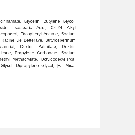
innamate, Glycerin, Butylene Glycol,
xide, Isostearic Acid, C4-24 Alkyl
ocopherol, Tocopheryl Acetate, Sodium
De Racine De Betterave, Butyrospermum
ntriol, Dextrin Palmitate, Dextrin
hicone, Propylene Carbonate, Sodium
methyl Methacrylate, Octyldodecyl Pca,
lycol, Dipropylene Glycol, [+/- Mica,