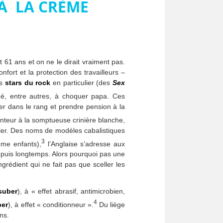
 À LA CRÈME
 61 ans et on ne le dirait vraiment pas.
nfort et la protection des travailleurs –
es
stars du rock
en particulier (des
Sex
iné, entre autres, à choquer papa. Ces
rer dans le rang et prendre pension à la
nteur à la somptueuse crinière blanche,
ler. Des noms de modèles cabalistiques
3
mme enfants),
l’Anglaise s’adresse aux
depuis longtemps. Alors pourquoi pas une
rédient qui ne fait pas que sceller les
suber
), à « effet abrasif, antimicrobien,
4
ber
), à effet « conditionneur ».
Du liège
ons.