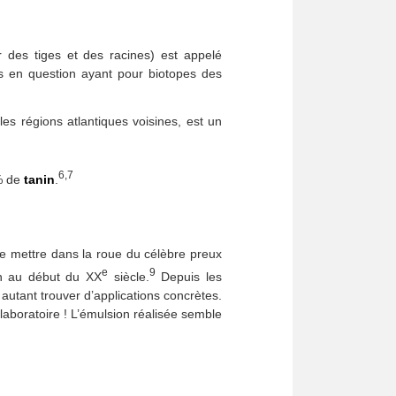
r des tiges et des racines) est appelé
es en question ayant pour biotopes des
es régions atlantiques voisines, est un
6,7
% de
tanin
.
e mettre dans la roue du célèbre preux
e
9
ion au début du XX
siècle.
Depuis les
autant trouver d’applications concrètes.
laboratoire ! L’émulsion réalisée semble