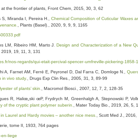
 at the frontier of plants, Front Chem, 2015, 30, 3, 62
 S, Miranda I, Pereira H.,
Chemical Composition of Cuticular Waxes 
ovenance.
, Plants (Basel)., 2020, 9, 9, 9, 1165
600333.pdf
ves LM, Ribeiro HM, Marto J.
Design and Characterization of a New Q
 2019, 19, 11, 3, 131
s.fr/nos-regards/qui-etait-percival-spencer-umfreville-pickering-1858
i A, Farnet AM, Ferré E, Peyronel D, Dal Farra C, Domloge N.,
Querc
in vivo study.
, Drugs Exp Clin Res., 2005, 31, 3, 89-99
yester of plants’ skin.
, Macromol Biosci., 2007, 12, 7, 2, 128-35
gues R, Haliœ„ski œP, Frydrych M, Greenhalgh A, Stepnowski P, Vollr
y of the cryptic plant polymer suberin.
, Mater Today Bio., 2019, 26, 5,
in Laurel and Hardy movies – another nice mess.
, Scott Med J., 2016,
rie, tome II, 1933, 764 pages
n-en-liege