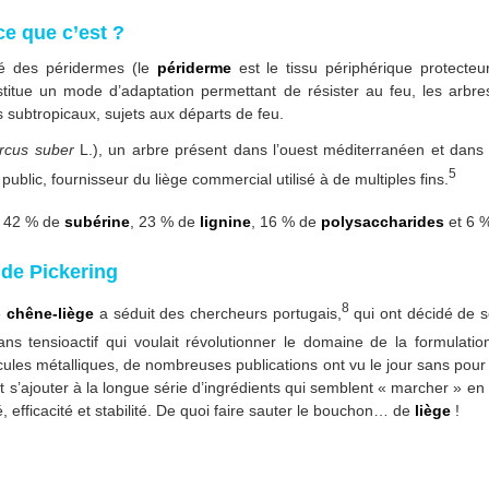
ce que c’est ?
isé des péridermes (le
périderme
est le tissu périphérique protecteu
titue un mode d’adaptation permettant de résister au feu, les arbr
s subtropicaux, sujets aux départs de feu.
rcus suber
L.), un arbre présent dans l’ouest méditerranéen et dans l
5
ublic, fournisseur du liège commercial utilisé à de multiples fins.
t 42 % de
subérine
, 23 % de
lignine
, 16 % de
polysaccharides
et 6 
 de Pickering
8
e
chêne-liège
a séduit des chercheurs portugais,
qui ont décidé de s
sans tensioactif qui voulait révolutionner le domaine de la formulat
cules métalliques, de nombreuses publications ont vu le jour sans pour 
 s’ajouter à la longue série d’ingrédients qui semblent « marcher » en 
é, efficacité et stabilité. De quoi faire sauter le bouchon… de
liège
!