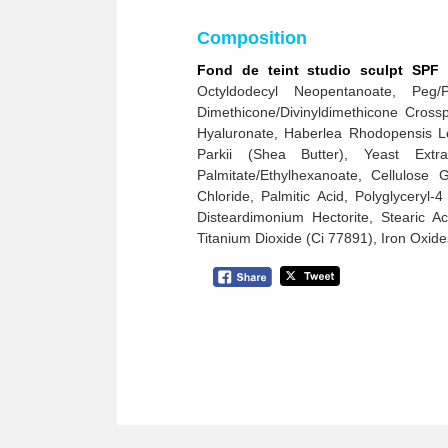
Composition
Fond de teint studio sculpt SPF
Octyldodecyl Neopentanoate, Peg/P
Dimethicone/Divinyldimethicone Cross
Hyaluronate, Haberlea Rhodopensis Le
Parkii (Shea Butter), Yeast Extra
Palmitate/Ethylhexanoate, Cellulos
Chloride, Palmitic Acid, Polyglyceryl
Disteardimonium Hectorite, Stearic A
Titanium Dioxide (Ci 77891), Iron Oxid