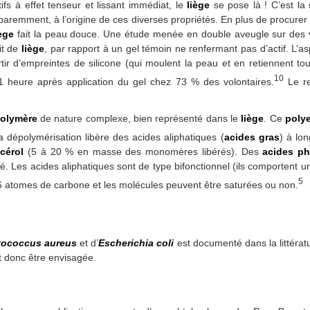
fs à effet tenseur et lissant immédiat, le
liège
se pose là ! C’est la
pparemment, à l’origine de ces diverses propriétés. En plus de procurer 
iège
fait la peau douce. Une étude menée en double aveugle sur des v
it de
liège
, par rapport à un gel témoin ne renfermant pas d’actif. L’as
rtir d’empreintes de silicone (qui moulent la peau et en retiennent to
10
 1 heure après application du gel chez 73 % des volontaires.
Le re
olymère
de nature complexe, bien représenté dans le
liège
. Ce
polye
 dépolymérisation libère des acides aliphatiques (
acides gras
) à lo
cérol
(5 à 20 % en masse des monomères libérés). Des
acides ph
é. Les acides aliphatiques sont de type bifonctionnel (ils comportent 
5
6 atomes de carbone et les molécules peuvent être saturées ou non.
tococcus aureus
et d’
Escherichia coli
est documenté dans la littératu
t donc être envisagée.