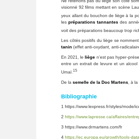
Ne retenons pas du liège son côté som
visionné 92 films mettant en scène Laur
yeux allant du bouchon de liège à la p
les
préparations tannantes
des année
voit des préparations beaucoup trop riche
Les côtés positifs du liège se nommen
tanin
(effet anti-oxydant, anti-radicalair
En 2021, le
liège
n’est pas hyper-prése
entre un extrait de levure et un alcoo
15
Umaï.
De la
semelle de la Doc Martens
, à la
Bibliographie
1 https://www.lexpress.fr/styles/mode/
2
https://www.lapresse.ca/affaires/ent
3 https://www.drmartens.com/fr
4
https://ec.europa.eu/growth/tools-da