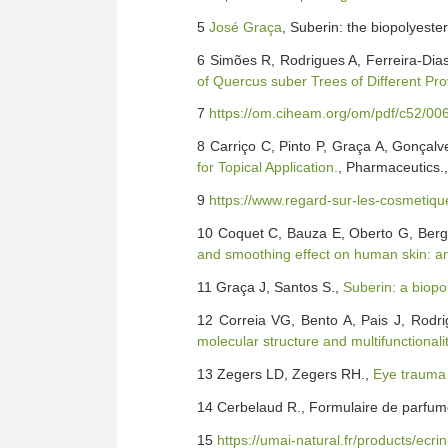
5
José Graça
, Suberin: the biopolyester
6 Simões R, Rodrigues A, Ferreira-Dias
of Quercus suber Trees of Different Pr
7
https://om.ciheam.org/om/pdf/c52/00
8 Carriço C, Pinto P, Graça A, Gonçal
for Topical Application.
, Pharmaceutics.,
9
https://www.regard-sur-les-cosmetique
10 Coquet C, Bauza E, Oberto G, Bergh
and smoothing effect on human skin: an 
11 Graça J, Santos S.,
Suberin: a biopol
12 Correia VG, Bento A, Pais J, Rodri
molecular structure and multifunctionalit
13 Zegers LD, Zegers RH.,
Eye trauma 
14 Cerbelaud R., Formulaire de parfume
15
https://umai-natural.fr/products/ecri