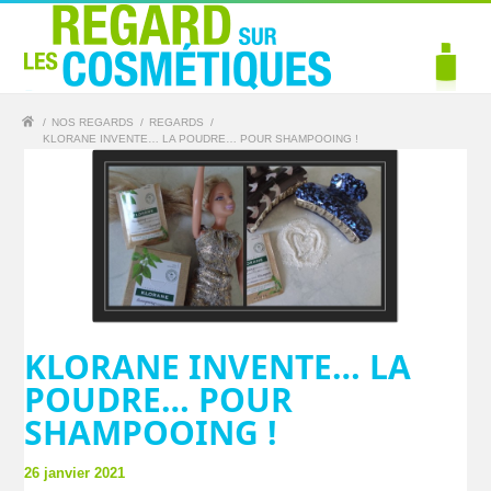
/
NOS REGARDS
/
REGARDS
/
KLORANE INVENTE… LA POUDRE… POUR SHAMPOOING !
KLORANE INVENTE… LA
POUDRE… POUR
SHAMPOOING !
26 janvier 2021