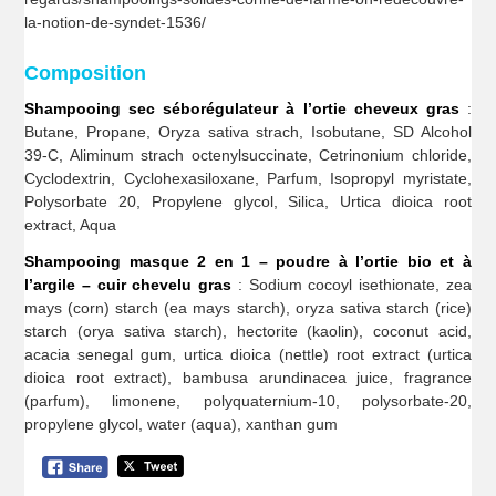
la-notion-de-syndet-1536/
Composition
Shampooing sec séborégulateur à l’ortie cheveux gras
:
Butane, Propane, Oryza sativa strach, Isobutane, SD Alcohol
39-C, Aliminum strach octenylsuccinate, Cetrinonium chloride,
Cyclodextrin, Cyclohexasiloxane, Parfum, Isopropyl myristate,
Polysorbate 20, Propylene glycol, Silica, Urtica dioica root
extract, Aqua
Shampooing masque 2 en 1 – poudre à l’ortie bio et à
l’argile – cuir chevelu gras
: Sodium cocoyl isethionate, zea
mays (corn) starch (ea mays starch), oryza sativa starch (rice)
starch (orya sativa starch), hectorite (kaolin), coconut acid,
acacia senegal gum, urtica dioica (nettle) root extract (urtica
dioica root extract), bambusa arundinacea juice, fragrance
(parfum), limonene, polyquaternium-10, polysorbate-20,
propylene glycol, water (aqua), xanthan gum