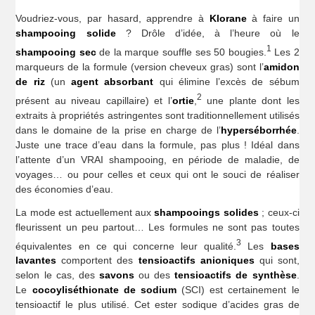
Voudriez-vous, par hasard, apprendre à
Klorane
à faire un
shampooing solide
? Drôle d’idée, à l’heure où le
1
shampooing sec
de la marque souffle ses 50 bougies.
Les 2
marqueurs de la formule (version cheveux gras) sont l’
amidon
de riz
(un
agent absorbant
qui élimine l’excès de sébum
2
présent au niveau capillaire) et l’
ortie
,
une plante dont les
extraits à propriétés astringentes sont traditionnellement utilisés
dans le domaine de la prise en charge de l’
hyperséborrhée
.
Juste une trace d’eau dans la formule, pas plus ! Idéal dans
l’attente d’un VRAI shampooing, en période de maladie, de
voyages… ou pour celles et ceux qui ont le souci de réaliser
des économies d’eau.
La mode est actuellement aux
shampooings solides
; ceux-ci
fleurissent un peu partout… Les formules ne sont pas toutes
3
équivalentes en ce qui concerne leur qualité.
Les
bases
lavantes
comportent des
tensioactifs anioniques
qui sont,
selon le cas, des
savons
ou des
tensioactifs de synthèse
.
Le
cocoyliséthionate de sodium
(SCI) est certainement le
tensioactif le plus utilisé. Cet ester sodique d’acides gras de