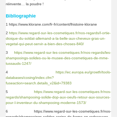
réinvente… la poudre !
Bibliographie
1 https://www.klorane.com/fr-fr/content/lhistoire-klorane
2
https://www.regard-sur-les-cosmetiques.fr/nos-regards/l-ortie-
dioique-du-soldat-allemand-a-la-belle-aux-cheveux-gras-un-
vegetal-qui-peut-servir-a-bien-des-choses-840/
3
https://www.regard-sur-les-cosmetiques.fr/nos-regards/les-
shampooings-solides-ou-le-musee-des-cosmetiques-de-mme-
tussauds-1247/
4
https://ec.europa.eu/growth/tools-
databases/cosing/index.cfm?
fuseaction=search.details_v2&id=79383
5
https://www.regard-sur-les-cosmetiques.fr/nos-
regards/shampooing-solide-dop-aux-oeufs-retour-aux-sources-
pour-l-inventeur-du-shampooing-moderne-1573/
6 https://www.regard-sur-les-cosmetiques.fr/nos-
regards/shampooings-solides-corine-de-farme-on-redecouvre-