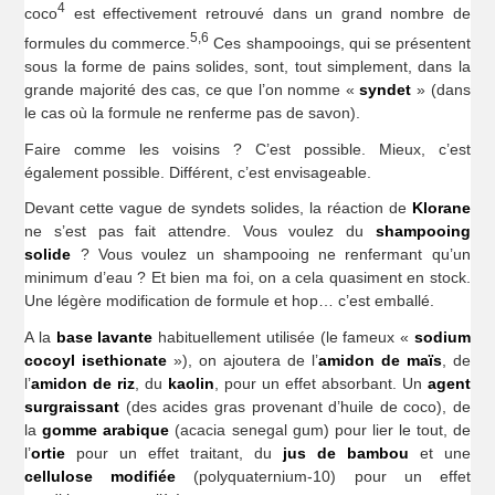
4
coco
est effectivement retrouvé dans un grand nombre de
5,6
formules du commerce.
Ces shampooings, qui se présentent
sous la forme de pains solides, sont, tout simplement, dans la
grande majorité des cas, ce que l’on nomme «
syndet
» (dans
le cas où la formule ne renferme pas de savon).
Faire comme les voisins ? C’est possible. Mieux, c’est
également possible. Différent, c’est envisageable.
Devant cette vague de syndets solides, la réaction de
Klorane
ne s’est pas fait attendre. Vous voulez du
shampooing
solide
? Vous voulez un shampooing ne renfermant qu’un
minimum d’eau ? Et bien ma foi, on a cela quasiment en stock.
Une légère modification de formule et hop… c’est emballé.
A la
base lavante
habituellement utilisée (le fameux «
sodium
cocoyl isethionate
»), on ajoutera de l’
amidon de maïs
, de
l’
amidon de riz
, du
kaolin
, pour un effet absorbant. Un
agent
surgraissant
(des acides gras provenant d’huile de coco), de
la
gomme arabique
(acacia senegal gum) pour lier le tout, de
l’
ortie
pour un effet traitant, du
jus de bambou
et une
cellulose modifiée
(polyquaternium-10) pour un effet