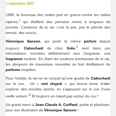
1 septembre 2023
1988, le bourreau des ondes part en guerre contre les radios
1
vipères,
qui distillent des pensées noires à longueur de
journée. L’essence de la vie, c’est la joie, pas le pétrole des
ennuis, des soucis…
Véronique Sanson
, qui porte le même
parfum
depuis
2
toujours,
Cabochard
de chez
Grès
,
sent dans ces
informations, tournées délibérément vers l’angoisse, une
fragrance
inodore. En ôtant les couleurs lumineuses de la vie,
les aboyeurs de mauvaises nouvelles se font distillateurs de
parfums
insipides.
Pour l’artiste, la vie ne se conçoit qu’une goutte de
Cabochard
sur le cou… Un «
vert chypré
», qui donne envie d’aller
explorer des mondes épicés, en s’appuyant sur le cuir d’une
3
vieille voiture !
Et toujours un nœud pap autour du cou !
Un grand merci à
Jean-Claude A. Coiffard
, poète et plasticien,
pour son illustration de
Véronique Sanson
!