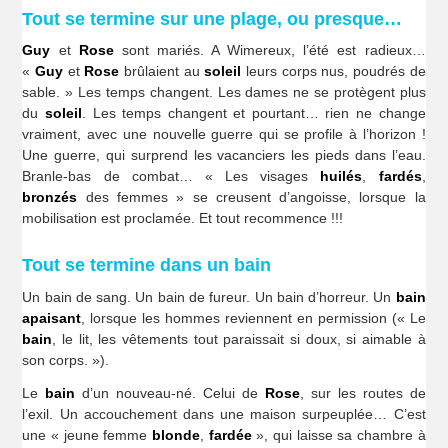
Tout se termine sur une plage, ou presque…
Guy
et
Rose
sont mariés. A Wimereux, l’été est radieux…
«
Guy
et
Rose
brûlaient au
soleil
leurs corps nus, poudrés de
sable. » Les temps changent. Les dames ne se protègent plus
du
soleil
. Les temps changent et pourtant… rien ne change
vraiment, avec une nouvelle guerre qui se profile à l’horizon !
Une guerre, qui surprend les vacanciers les pieds dans l’eau.
Branle-bas de combat… « Les visages
huilés
,
fardés
,
bronzés
des femmes » se creusent d’angoisse, lorsque la
mobilisation est proclamée. Et tout recommence !!!
Tout se termine dans un bain
Un bain de sang. Un bain de fureur. Un bain d’horreur. Un
bain
apaisant
, lorsque les hommes reviennent en permission (« Le
bain
, le lit, les vêtements tout paraissait si doux, si aimable à
son corps. »).
Le
bain
d’un nouveau-né. Celui de
Rose
, sur les routes de
l’exil. Un accouchement dans une maison surpeuplée… C’est
une « jeune femme
blonde
,
fardée
», qui laisse sa chambre à