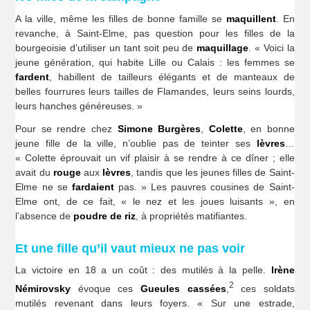
A la ville, même les filles de bonne famille se
maquillent
. En
revanche, à Saint-Elme, pas question pour les filles de la
bourgeoisie d’utiliser un tant soit peu de
maquillage
. « Voici la
jeune génération, qui habite Lille ou Calais : les femmes se
fardent
, habillent de tailleurs élégants et de manteaux de
belles fourrures leurs tailles de Flamandes, leurs seins lourds,
leurs hanches généreuses. »
Pour se rendre chez
Simone Burgères
,
Colette
, en bonne
jeune fille de la ville, n’oublie pas de teinter ses
lèvres
…
« Colette éprouvait un vif plaisir à se rendre à ce dîner ; elle
avait du
rouge
aux
lèvres
, tandis que les jeunes filles de Saint-
Elme ne se
fardaient
pas. » Les pauvres cousines de Saint-
Elme ont, de ce fait, « le nez et les joues luisants », en
l’absence de
poudre de riz
, à propriétés matifiantes.
Et une fille qu’il vaut mieux ne pas voir
La victoire en 18 a un coût : des mutilés à la pelle.
Irène
2
Némirovsky
évoque ces
Gueules cassées
,
ces soldats
mutilés revenant dans leurs foyers. « Sur une estrade,