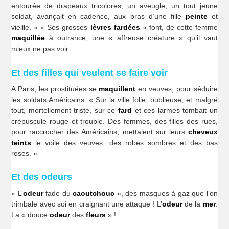
entourée de drapeaux tricolores, un aveugle, un tout jeune
soldat, avançait en cadence, aux bras d’une fille
peinte
et
vieille. » « Ses grosses
lèvres fardées
» font, de cette femme
maquillée
à outrance, une « affreuse créature » qu’il vaut
mieux ne pas voir.
Et des filles qui veulent se faire voir
A Paris, les prostituées se
maquillent
en veuves, pour séduire
les soldats Américains. « Sur la ville folle, oublieuse, et malgré
tout, mortellement triste, sur ce
fard
et ces larmes tombait un
crépuscule rouge et trouble. Des femmes, des filles des rues,
pour raccrocher des Américains, mettaient sur leurs
cheveux
teints
le voile des veuves, des robes sombres et des bas
roses. »
Et des odeurs
« L’
odeur
fade du
caoutchouc
», des masques à gaz que l’on
trimbale avec soi en craignant une attaque ! L’
odeur
de la
mer
.
La « douce
odeur
des
fleurs
» !