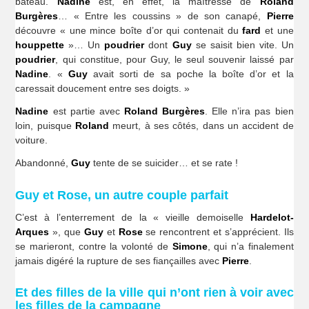
bateau.
Nadine
est, en effet, la maîtresse de
Roland
Burgères
… « Entre les coussins » de son canapé,
Pierre
découvre « une mince boîte d’or qui contenait du
fard
et une
houppette
»… Un
poudrier
dont
Guy
se saisit bien vite. Un
poudrier
, qui constitue, pour Guy, le seul souvenir laissé par
Nadine
. «
Guy
avait sorti de sa poche la boîte d’or et la
caressait doucement entre ses doigts. »
Nadine
est partie avec
Roland Burgères
. Elle n’ira pas bien
loin, puisque
Roland
meurt, à ses côtés, dans un accident de
voiture.
Abandonné,
Guy
tente de se suicider… et se rate !
Guy et Rose, un autre couple parfait
C’est à l’enterrement de la « vieille demoiselle
Hardelot-
Arques
», que
Guy
et
Rose
se rencontrent et s’apprécient. Ils
se marieront, contre la volonté de
Simone
, qui n’a finalement
jamais digéré la rupture de ses fiançailles avec
Pierre
.
Et des filles de la ville qui n’ont rien à voir avec
les filles de la campagne