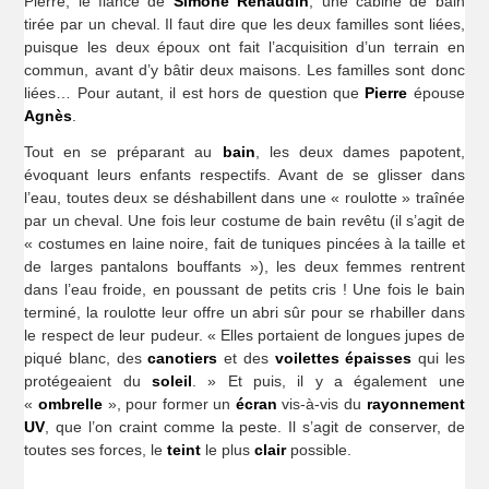
Pierre, le fiancé de
Simone Renaudin
, une cabine de bain
tirée par un cheval. Il faut dire que les deux familles sont liées,
puisque les deux époux ont fait l’acquisition d’un terrain en
commun, avant d’y bâtir deux maisons. Les familles sont donc
liées… Pour autant, il est hors de question que
Pierre
épouse
Agnès
.
Tout en se préparant au
bain
, les deux dames papotent,
évoquant leurs enfants respectifs. Avant de se glisser dans
l’eau, toutes deux se déshabillent dans une « roulotte » traînée
par un cheval. Une fois leur costume de bain revêtu (il s’agit de
« costumes en laine noire, fait de tuniques pincées à la taille et
de larges pantalons bouffants »), les deux femmes rentrent
dans l’eau froide, en poussant de petits cris ! Une fois le bain
terminé, la roulotte leur offre un abri sûr pour se rhabiller dans
le respect de leur pudeur. « Elles portaient de longues jupes de
piqué blanc, des
canotiers
et des
voilettes épaisses
qui les
protégeaient du
soleil
. » Et puis, il y a également une
«
ombrelle
», pour former un
écran
vis-à-vis du
rayonnement
UV
, que l’on craint comme la peste. Il s’agit de conserver, de
toutes ses forces, le
teint
le plus
clair
possible.