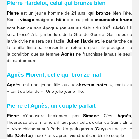
Pierre Hardelot, celui qui bronze bien
Pierre
est un jeune homme de 24 ans, qui
bronze
bien l’été.
Son «
visage
maigre et
hâlé
» et sa petite
moustache brune
e
sont bien de son époque (on est au début du XX
siècle) ! Il
sera blessé à la jambe lors de la Grande Guerre. Son retour à
la vie civile ne sera pas facile.
Julien Hardelot
, le patriarche de
la famille, finira par consentir au retour du petit-fils prodigue… à
la condition que sa femme
Agnès
ne franchisse jamais le seuil
de sa demeure.
Agnès Florent, celle qui bronze mal
Agnès
est une jeune fille aux «
cheveux noirs
», mais au
« teint de blonde ». Une jolie jeune fille.
Pierre et Agnès, un couple parfait
Pierre
n’épousera finalement pas
Simone
. C’est
Agnès
,
l’heureuse élue, même s’il faut pour cela s’exiler de Saint-Elme
et vivre chichement à Paris. Un petit garçon (
Guy
) et une petite
fille (
Colette
), née 7 ans après, viendront combler le couple.