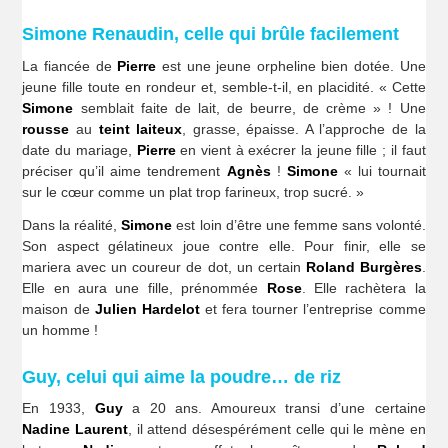
Simone Renaudin, celle qui brûle facilement
La fiancée de
Pierre
est une jeune orpheline bien dotée. Une
jeune fille toute en rondeur et, semble-t-il, en placidité. « Cette
Simone
semblait faite de lait, de beurre, de crème » ! Une
rousse
au
teint laiteux
, grasse, épaisse. A l’approche de la
date du mariage,
Pierre
en vient à exécrer la jeune fille ; il faut
préciser qu’il aime tendrement
Agnès
!
Simone
« lui tournait
sur le cœur comme un plat trop farineux, trop sucré. »
Dans la réalité,
Simone
est loin d’être une femme sans volonté.
Son aspect gélatineux joue contre elle. Pour finir, elle se
mariera avec un coureur de dot, un certain
Roland Burgères
.
Elle en aura une fille, prénommée
Rose
. Elle rachètera la
maison de
Julien Hardelot
et fera tourner l’entreprise comme
un homme !
Guy, celui qui aime la poudre… de riz
En 1933,
Guy
a 20 ans. Amoureux transi d’une certaine
Nadine Laurent
, il attend désespérément celle qui le mène en