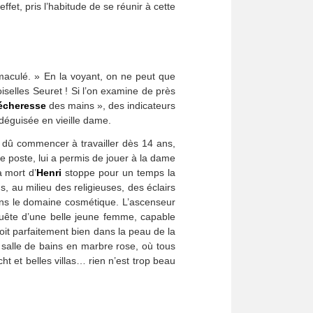
ffet, pris l’habitude de se réunir à cette
aculé. » En la voyant, on ne peut que
selles Seuret ! Si l’on examine de près
écheresse
des mains », des indicateurs
déguisée en vieille dame.
e a dû commencer à travailler dès 14 ans,
 poste, lui a permis de jouer à la dame
a mort d’
Henri
stoppe pour un temps la
s, au milieu des religieuses, des éclairs
dans le domaine cosmétique. L’ascenseur
 quête d’une belle jeune femme, capable
voit parfaitement bien dans la peau de la
 salle de bains en marbre rose, où tous
ht et belles villas… rien n’est trop beau