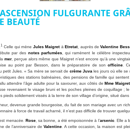
E ASCENSION FULGURANTE GR
E BEAUTÉ
1
.
Celle qui mène
Jules Maigret
à
Etretat
, auprès de
Valentine Bes
débute par des
notes parfumées
, qui ramènent le célèbre inspect
la
mer
, perçue alors même que Maigret n’est encore qu’à une vingtaine
mise au point par Besson, dans le préparatoire de son
officine
. C
u petit Jules. « Sa mère se servait de
crème Juva
les jours où elle se m
ristiques des stations balnéaires, des pensions de famille qui senten
 fallu attendre l’âge adulte pour la savourer, aux côtés de
Mme Maigre
se revenaient le visage bruni et les poches pleines de coquillage ; le
 pieds solidement vissés à la terre de son village d’origine, situé dans l’
cheur, devenue grande bourgeoise, du fait de son mariage avec un riche
naire à force de travail acharné, il n’est pas difficile de trouver que
 est menacée.
Rose
, sa bonne, a été empoisonnée à l’
arsenic
. Elle a
me de l’anniversaire de
Valentine
. A cette occasion, la maison est p