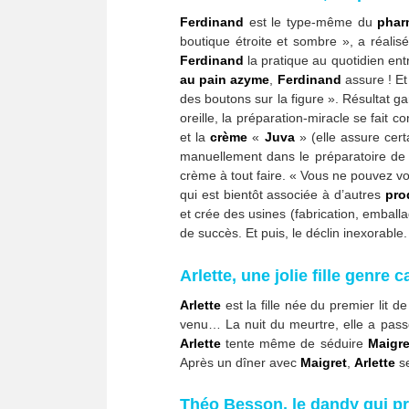
Ferdinand
est le type-même du
phar
boutique étroite et sombre », a réal
Ferdinand
la pratique au quotidien ent
au pain azyme
,
Ferdinand
assure ! Et
des boutons sur la figure ». Résultat ga
oreille, la préparation-miracle se fait
et la
crème
«
Juva
» (elle assure cert
manuellement dans le préparatoire de l
crème à tout faire. « Vous ne pouvez vo
qui est bientôt associée à d’autres
pro
et crée des usines (fabrication, emball
de succès. Et puis, le déclin inexorable
Arlette, une jolie fille genre 
Arlette
est la fille née du premier lit 
venu… La nuit du meurtre, elle a pass
Arlette
tente même de séduire
Maigre
Après un dîner avec
Maigret
,
Arlette
s
Théo Besson, le dandy qui pr