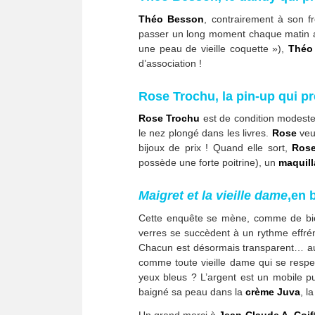
Théo Besson
, contrairement à son f
passer un long moment chaque matin au
une peau de vieille coquette »),
Théo
d’association !
Rose Trochu, la pin-up qui pr
Rose Trochu
est de condition modeste
le nez plongé dans les livres.
Rose
veut
bijoux de prix ! Quand elle sort,
Ros
possède une forte poitrine), un
maquil
Maigret et la vieille dame
,en 
Cette enquête se mène, comme de bien
verres se succèdent à un rythme effré
Chacun est désormais transparent… au
comme toute vieille dame qui se respec
yeux bleus ? L’argent est un mobile pu
baigné sa peau dans la
crème Juva
, l
Un grand merci à
Jean-Claude A. Coif