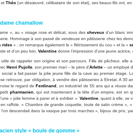
) et
Théo
(un désœuvré, célibataire de son état), ses beaux-fils ont, en e
le dame chamallow
 dame », au « visage rose et délicat, sous des
cheveux
d’un blanc imm
serie. Hommage à son passé de vendeuse en pâtisserie chez les demoi
s rides
» ; on remarque également le « flétrissement du cou » et la «
s
ste et d’un peu loin,
Valentine
donne l’impression d’une jeune actrice, 
st utile de rappeler son origine et son parcours. Fille de pêcheur, ell
avec
Henri Pujolle
, son premier mari – le père d’
Arlette
– un employé de
cial a fait passer la jolie jeune fille de la cave au premier étage. L
e retrouve, par obligation, à vendre des pâtisseries à Etretat. A 30 an
roise le regard de
Ferdinand
, un industriel de 55 ans qui a réussi 
 petit
pharmacien
, qui est maintenant à la tête d’un empire, est en
’une « jolie femme à parer et à exhiber ».
Valentine
, quant à elle, se 
le en raffole. « Chambre de grande coquette, toute de satin crème », «
 l’on descendait dans la vasque par trois marches », bijoux de prix, yac
cien style « boule de gomme »