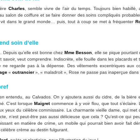
rère
Charles
, semble vivre de l’air du temps. Toujours bien habill
 salon de coiffure et se faire donner des soins compliqués probablem
vit dans le grand monde… puis, tout à coup se met à fréquenter
R
end soin d’elle
. Depuis qu’elle est bonne chez
Mme Besson
, elle se pique pourtan
 savoir, veut comprendre. Indiscrète, elle fouille dans les placards et t
e
ne regarde pas à la dépense. Des vêtements excentriques aux cou
lage
«
outrancier
», « maladroit », Rose ne passe pas inaperçue dans l
bref
 entendu, au Calvados. On y ajoutera aussi du cidre, de la bière et
né. C’est lorsque
Maigret
commence à y voir flou, que tout s’éclaire. 
x yeux du célèbre commissaire. La charmante vieille dame, qui met
te, n’est peut-être pas aussi délicieuse que cela ? Qu’est-ce qui pe
issant en matière de crime, un mobile qui pourrait bien avoir fait dé
a célèbre crème au destin fulgurant.
fard
, poète et plasticien, pour l’illustration du jour !