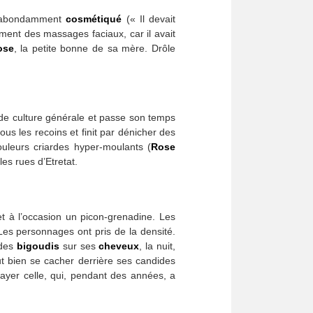
é, abondamment
cosmétiqué
(« Il devait
ent des massages faciaux, car il avait
ose
, la petite bonne de sa mère. Drôle
t de culture générale et passe son temps
ous les recoins et finit par dénicher des
leurs criardes hyper-moulants (
Rose
es rues d’Etretat.
 à l’occasion un picon-grenadine. Les
Les personnages ont pris de la densité.
 des
bigoudis
sur ses
cheveux
, la nuit,
ut bien se cacher derrière ses candides
rayer celle, qui, pendant des années, a