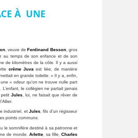
ÂCE À UNE
son
, veuve de
Ferdinand Besson
, gros
eur au temps de son enfance et de son
 de kilomètres de la côte. Il y a aussi
ette
crème Juva
est liée, de manière
ettait en grande toilette. » Il y a, enfin,
t une « odeur qu’on ne trouve nulle part
t
. L’enfant, le collégien ne partait jamais
 petit
Jules
, lui, ne faisait que rêver de
Allier.
 industriel, et
Jules
, fils d’un régisseur
lques points communs.
 bu le somnifère destiné à sa patronne et
leine de monde.
Arlette
, sa fille,
Charles