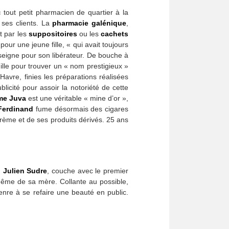
tout petit pharmacien de quartier à la
 ses clients. La
pharmacie galénique
,
t par les
suppositoires
ou les
cachets
pour une jeune fille, « qui avait toujours
enseigne pour son libérateur. De bouche à
ille pour trouver un « nom prestigieux »
avre, finies les préparations réalisées
icité pour assoir la notoriété de cette
me Juva
est une véritable « mine d’or »,
Ferdinand
fume désormais des cigares
crème et de ses produits dérivés. 25 ans
,
Julien Sudre
, couche avec le premier
ême de sa mère. Collante au possible,
nre à se refaire une beauté en public.