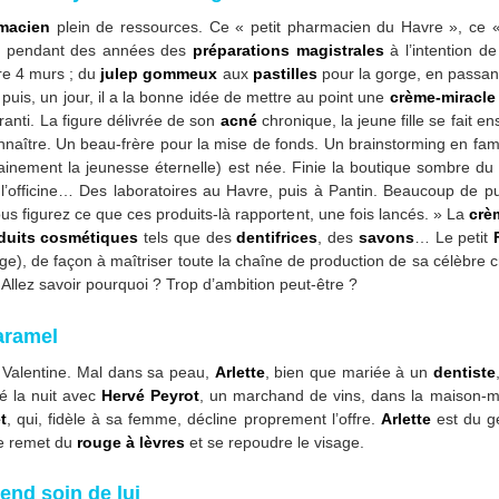
macien
plein de ressources. Ce « petit pharmacien du Havre », ce « 
isé pendant des années des
préparations magistrales
à l’intention de
re 4 murs ; du
julep gommeux
aux
pastilles
pour la gorge, en passan
 puis, un jour, il a la bonne idée de mettre au point une
crème-miracle
ranti. La figure délivrée de son
acné
chronique, la jeune fille se fait 
 connaître. Un beau-frère pour la mise de fonds. Un brainstorming en fam
ainement la jeunesse éternelle) est née. Finie la boutique sombre du H
’officine… Des laboratoires au Havre, puis à Pantin. Beaucoup de publ
us figurez ce que ces produits-là rapportent, une fois lancés. » La
crè
duits cosmétiques
tels que des
dentifrices
, des
savons
… Le petit
age), de façon à maîtriser toute la chaîne de production de sa célèbre 
. Allez savoir pourquoi ? Trop d’ambition peut-être ?
caramel
de Valentine. Mal dans sa peau,
Arlette
, bien que mariée à un
dentiste
é la nuit avec
Hervé Peyrot
, un marchand de vins, dans la maison-m
t
, qui, fidèle à sa femme, décline proprement l’offre.
Arlette
est du ge
e remet du
rouge à lèvres
et se repoudre le visage.
end soin de lui