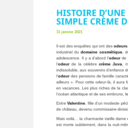
HISTOIRE D’UN
SIMPLE CRÈME D
31 janvier 2021
Il est des enquêtes qui ont des
odeurs
industriel du
domaine cosmétique
, 
adolescence. Il y a d’abord l’
odeur
de 
l’
odeur
de la célèbre
crème Juva
, 
indissoluble, aux souvenirs d’enfance d
l’
odeur
des pensions de famille caracté
ailleurs ». Pour cette odeur-là, il aura
en vacances. Les plus riches de la clas
l’océan atlantique et de ses embruns, les
Entre
Valentine
, fille d’un modeste pê
de château, devenu commissaire-division
Mais voilà… la charmante vieille dame
est morte subitement, dans la nuit-mê