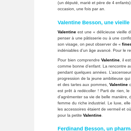
(un député, marié et père de 4 enfants
occasion, une fois par an.
Valentine Besson, une vieil
Valentine
est une « délicieuse vieille
penser à une pâtisserie ou à une confi
son visage, on peut observer de «
fine
indéniables d’un âge avancé. Pour le re
Pour bien comprendre
Valentine
, il e
comme bonne d’enfant. La rencontre 
pendant quelques années. L’ascenseur so
progression de la jeune ambitieuse qui s
et des tartes aux pommes,
Valentine
c
est prêt à redécoller ! Parti de rien, le
d’agrémenter sa vie de belle manière, d
femme du riche industriel. Le luxe, el
les accessoires étaient de vermeil et où
pour la petite
Valentine
.
Ferdinand Besson, un pharma