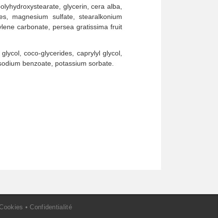
polyhydroxystearate, glycerin, cera alba,
bles, magnesium sulfate, stearalkonium
pylene carbonate, persea gratissima fruit
glycol, coco-glycerides, caprylyl glycol,
id, sodium benzoate, potassium sorbate.
Cookies
•
Confidentialité