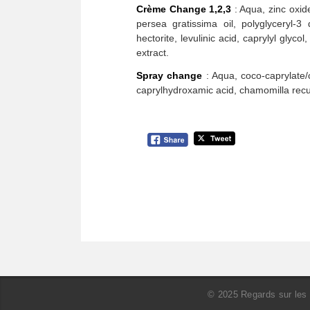
Crème Change 1,2,3
: Aqua, zinc oxide
persea gratissima oil, polyglyceryl-3
hectorite, levulinic acid, caprylyl glyc
extract.
Spray change
: Aqua, coco-caprylate/ca
caprylhydroxamic acid, chamomilla recuti
© 2025 Regards sur les