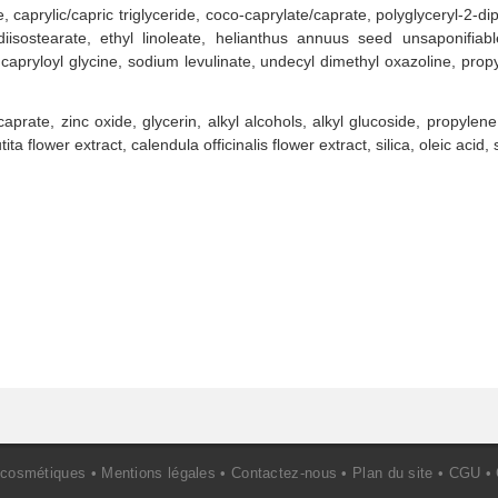
, caprylic/capric triglyceride, coco-caprylate/caprate, polyglyceryl-2-di
 diisostearate, ethyl linoleate, helianthus annuus seed unsaponifia
ol, capryloyl glycine, sodium levulinate, undecyl dimethyl oxazoline, pro
prate, zinc oxide, glycerin, alkyl alcohols, alkyl glucoside, propylene 
ta flower extract, calendula officinalis flower extract, silica, oleic ac
 cosmétiques •
Mentions légales
•
Contactez-nous
•
Plan du site
•
CGU
•