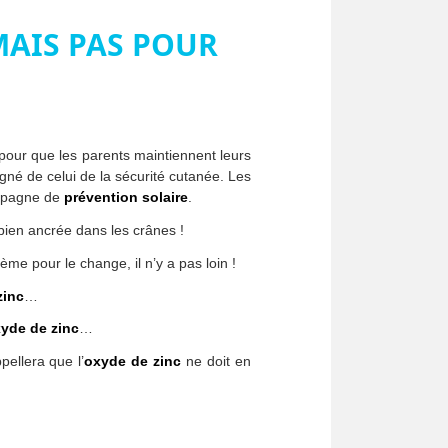
MAIS PAS POUR
r pour que les parents maintiennent leurs
igné de celui de la sécurité cutanée. Les
ampagne de
prévention solaire
.
bien ancrée dans les crânes !
rème pour le change, il n’y a pas loin !
zinc
…
yde de zinc
…
ellera que l’
oxyde de zinc
ne doit en