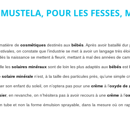
 MUSTELA, POUR LES FESSES, 
 matière de
cosmétiques
destinés aux
bébés
. Après avoir bataillé du
tivales, on constate que l’industrie se met à avoir un langage très élo
ès la naissance se mettent à fleurir, mettant à mal des années de c
lle les
solaires minéraux
sont de loin les plus adaptés aux
bébés
est 
 solaire minérale
n’est, à la taille des particules près, qu’une simple c
éger son enfant du soleil, on n’optera pas pour une
crème
à l’
oxyde de 
sier
, en revanche, on n’hésitera pas à avoir recours à une
crème
à l’
ox
n tube et non la forme émulsion sprayable, dans la mesure où on rapp