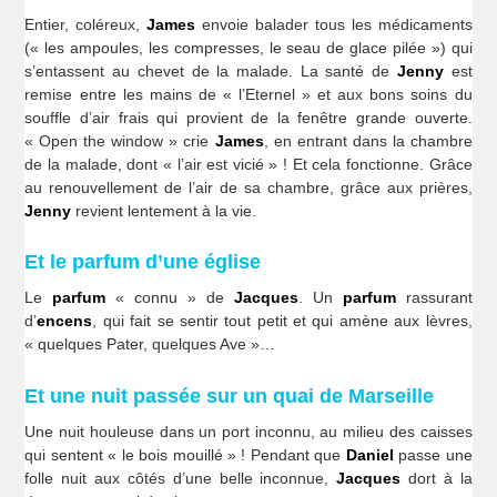
Entier, coléreux,
James
envoie balader tous les médicaments
(« les ampoules, les compresses, le seau de glace pilée ») qui
s’entassent au chevet de la malade. La santé de
Jenny
est
remise entre les mains de « l’Eternel » et aux bons soins du
souffle d’air frais qui provient de la fenêtre grande ouverte.
« Open the window » crie
James
, en entrant dans la chambre
de la malade, dont « l’air est vicié » ! Et cela fonctionne. Grâce
au renouvellement de l’air de sa chambre, grâce aux prières,
Jenny
revient lentement à la vie.
Et le parfum d’une église
Le
parfum
« connu » de
Jacques
. Un
parfum
rassurant
d’
encens
, qui fait se sentir tout petit et qui amène aux lèvres,
« quelques Pater, quelques Ave »…
Et une nuit passée sur un quai de Marseille
Une nuit houleuse dans un port inconnu, au milieu des caisses
qui sentent « le bois mouillé » ! Pendant que
Daniel
passe une
folle nuit aux côtés d’une belle inconnue,
Jacques
dort à la