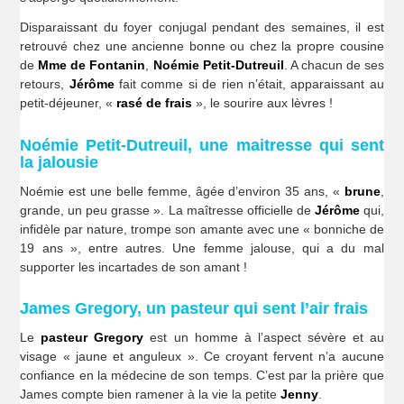
Disparaissant du foyer conjugal pendant des semaines, il est
retrouvé chez une ancienne bonne ou chez la propre cousine
de
Mme de Fontanin
,
Noémie Petit-Dutreuil
. A chacun de ses
retours,
Jérôme
fait comme si de rien n’était, apparaissant au
petit-déjeuner, «
rasé de frais
», le sourire aux lèvres !
Noémie Petit-Dutreuil, une maitresse qui sent
la jalousie
Noémie est une belle femme, âgée d’environ 35 ans, «
brune
,
grande, un peu grasse ». La maîtresse officielle de
Jérôme
qui,
infidèle par nature, trompe son amante avec une « bonniche de
19 ans », entre autres. Une femme jalouse, qui a du mal
supporter les incartades de son amant !
James Gregory, un pasteur qui sent l’air frais
Le
pasteur Gregory
est un homme à l’aspect sévère et au
visage « jaune et anguleux ». Ce croyant fervent n’a aucune
confiance en la médecine de son temps. C’est par la prière que
James compte bien ramener à la vie la petite
Jenny
.