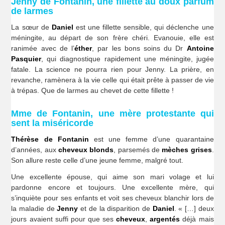
Jenny de Fontanin, une fillette au doux parfum
de larmes
La sœur de
Daniel
est une fillette sensible, qui déclenche une
méningite, au départ de son frère chéri. Evanouie, elle est
ranimée avec de l’
éther
, par les bons soins du Dr
Antoine
Pasquier
, qui diagnostique rapidement une méningite, jugée
fatale. La science ne pourra rien pour Jenny. La prière, en
revanche, ramènera à la vie celle qui était prête à passer de vie
à trépas. Que de larmes au chevet de cette fillette !
Mme de Fontanin, une mère protestante qui
sent la miséricorde
Thérèse de Fontanin
est une femme d’une quarantaine
d’années, aux
cheveux blonds
, parsemés de
mèches grises
.
Son allure reste celle d’une jeune femme, malgré tout.
Une excellente épouse, qui aime son mari volage et lui
pardonne encore et toujours. Une excellente mère, qui
s’inquiète pour ses enfants et voit ses cheveux blanchir lors de
la maladie de
Jenny
et de la disparition de
Daniel
. « […] deux
jours avaient suffi pour que ses
cheveux
,
argentés
déjà mais