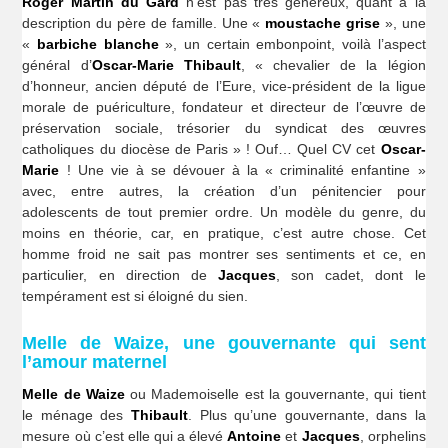
Roger Martin du Gard
n’est pas très généreux, quant à la
description du père de famille. Une «
moustache grise
», une
«
barbiche blanche
», un certain embonpoint, voilà l’aspect
général d’
Oscar-Marie Thibault
, « chevalier de la légion
d’honneur, ancien député de l’Eure, vice-président de la ligue
morale de puériculture, fondateur et directeur de l’œuvre de
préservation sociale, trésorier du syndicat des œuvres
catholiques du diocèse de Paris » ! Ouf… Quel CV cet
Oscar-
Marie
! Une vie à se dévouer à la « criminalité enfantine »
avec, entre autres, la création d’un pénitencier pour
adolescents de tout premier ordre. Un modèle du genre, du
moins en théorie, car, en pratique, c’est autre chose. Cet
homme froid ne sait pas montrer ses sentiments et ce, en
particulier, en direction de
Jacques
, son cadet, dont le
tempérament est si éloigné du sien.
Melle de Waize, une gouvernante qui sent
l’amour maternel
Melle de Waize
ou Mademoiselle est la gouvernante, qui tient
le ménage des
Thibault
. Plus qu’une gouvernante, dans la
mesure où c’est elle qui a élevé
Antoine
et
Jacques
, orphelins