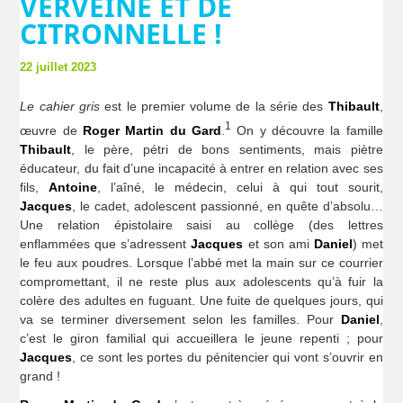
VERVEINE ET DE
CITRONNELLE !
22 juillet 2023
Le cahier gris
est le premier volume de la série des
Thibault
,
1
œuvre de
Roger Martin du Gard
.
On y découvre la famille
Thibault
, le père, pétri de bons sentiments, mais piètre
éducateur, du fait d’une incapacité à entrer en relation avec ses
fils,
Antoine
, l’aîné, le médecin, celui à qui tout sourit,
Jacques
, le cadet, adolescent passionné, en quête d’absolu…
Une relation épistolaire saisi au collège (des lettres
enflammées que s’adressent
Jacques
et son ami
Daniel
) met
le feu aux poudres. Lorsque l’abbé met la main sur ce courrier
compromettant, il ne reste plus aux adolescents qu’à fuir la
colère des adultes en fuguant. Une fuite de quelques jours, qui
va se terminer diversement selon les familles. Pour
Daniel
,
c’est le giron familial qui accueillera le jeune repenti ; pour
Jacques
, ce sont les portes du pénitencier qui vont s’ouvrir en
grand !