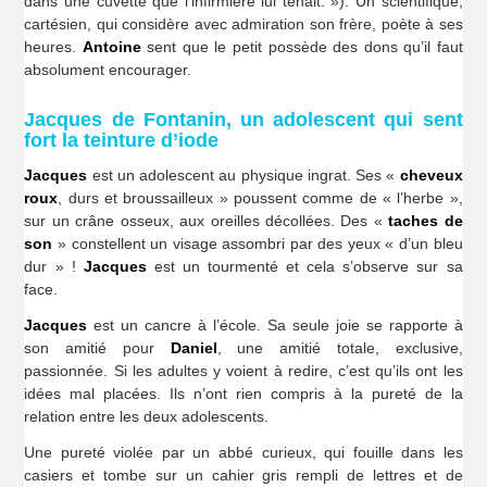
dans une cuvette que l’infirmière lui tenait. »). Un scientifique,
cartésien, qui considère avec admiration son frère, poète à ses
heures.
Antoine
sent que le petit possède des dons qu’il faut
absolument encourager.
Jacques de Fontanin, un adolescent qui sent
fort la teinture d’iode
Jacques
est un adolescent au physique ingrat. Ses «
cheveux
roux
, durs et broussailleux » poussent comme de « l’herbe »,
sur un crâne osseux, aux oreilles décollées. Des «
taches de
son
» constellent un visage assombri par des yeux « d’un bleu
dur » !
Jacques
est un tourmenté et cela s’observe sur sa
face.
Jacques
est un cancre à l’école. Sa seule joie se rapporte à
son amitié pour
Daniel
, une amitié totale, exclusive,
passionnée. Si les adultes y voient à redire, c’est qu’ils ont les
idées mal placées. Ils n’ont rien compris à la pureté de la
relation entre les deux adolescents.
Une pureté violée par un abbé curieux, qui fouille dans les
casiers et tombe sur un cahier gris rempli de lettres et de