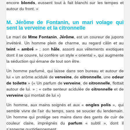
encore
blonds
, eussent tout à fait blanchi sur les tempes et
autour du front. »
M. Jérôme de Fontanin, un mari volage qui
sent la verveine et la citronnelle
Le mari de
Mme Fontanin
,
Jérôme
, est un coureur de jupons
invétéré. Un homme plein de charme, au regard câlin et au
teint
«
ambré
» ; son
hâle
, assorti aux vêtements exotiques
dont il se couvre, lui confère un style « oriental », qui augmente
la séduction qui émane de tout son être.
Un homme parfumé, qui laisse dans son bureau et autour de
lui « un arôme acidulé de
verveine
, de
citronnelle
, une
odeur
de toilette
» (« Un parfum de
verveine
, de
citronnelle
, flottait
autour de lui. » ; « cette senteur acidulée de
citronnelle
et de
verveine
qui montait de lui »)
Un homme, aux mains soignés et aux «
ongles polis
», qui
semble vivre de l’air du temps, sans se soucier du lendemain.
Un homme qui protège ses mains dans des gants de cuir de
couleur claire, imprégnés du
parfum
« subtil », dont il
s’asperge quotidiennement.