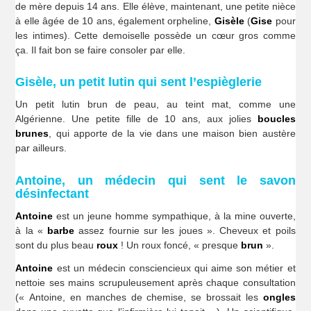
de mère depuis 14 ans. Elle élève, maintenant, une petite nièce
à elle âgée de 10 ans, également orpheline,
Gisèle
(
Gise
pour
les intimes). Cette demoiselle possède un cœur gros comme
ça. Il fait bon se faire consoler par elle.
Gisèle, un petit lutin qui sent l’espièglerie
Un petit lutin brun de peau, au teint mat, comme une
Algérienne. Une petite fille de 10 ans, aux jolies
boucles
brunes
, qui apporte de la vie dans une maison bien austère
par ailleurs.
Antoine, un médecin qui sent le savon
désinfectant
Antoine
est un jeune homme sympathique, à la mine ouverte,
à la «
barbe
assez fournie sur les joues ». Cheveux et poils
sont du plus beau
roux
! Un roux foncé, « presque
brun
».
Antoine
est un médecin consciencieux qui aime son métier et
nettoie ses mains scrupuleusement après chaque consultation
(« Antoine, en manches de chemise, se brossait les
ongles