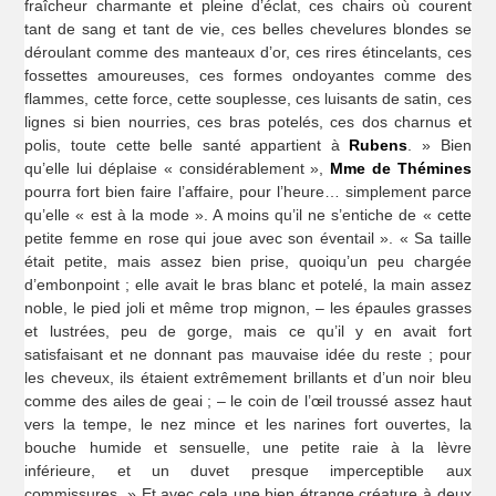
fraîcheur charmante et pleine d’éclat, ces chairs où courent
tant de sang et tant de vie, ces belles chevelures blondes se
déroulant comme des manteaux d’or, ces rires étincelants, ces
fossettes amoureuses, ces formes ondoyantes comme des
flammes, cette force, cette souplesse, ces luisants de satin, ces
lignes si bien nourries, ces bras potelés, ces dos charnus et
polis, toute cette belle santé appartient à
Rubens
. » Bien
qu’elle lui déplaise « considérablement »,
Mme de Thémines
pourra fort bien faire l’affaire, pour l’heure… simplement parce
qu’elle « est à la mode ». A moins qu’il ne s’entiche de « cette
petite femme en rose qui joue avec son éventail ». « Sa taille
était petite, mais assez bien prise, quoiqu’un peu chargée
d’embonpoint ; elle avait le bras blanc et potelé, la main assez
noble, le pied joli et même trop mignon, – les épaules grasses
et lustrées, peu de gorge, mais ce qu’il y en avait fort
satisfaisant et ne donnant pas mauvaise idée du reste ; pour
les cheveux, ils étaient extrêmement brillants et d’un noir bleu
comme des ailes de geai ; – le coin de l’œil troussé assez haut
vers la tempe, le nez mince et les narines fort ouvertes, la
bouche humide et sensuelle, une petite raie à la lèvre
inférieure, et un duvet presque imperceptible aux
commissures. » Et avec cela une bien étrange créature à deux