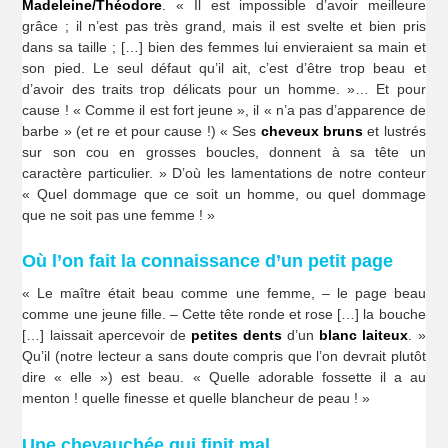
Madeleine/Théodore
. « Il est impossible d’avoir meilleure
grâce ; il n’est pas très grand, mais il est svelte et bien pris
dans sa taille ; […] bien des femmes lui envieraient sa main et
son pied. Le seul défaut qu’il ait, c’est d’être trop beau et
d’avoir des traits trop délicats pour un homme. »… Et pour
cause ! « Comme il est fort jeune », il « n’a pas d’apparence de
barbe » (et re et pour cause !) « Ses
cheveux bruns
et lustrés
sur son cou en grosses boucles, donnent à sa tête un
caractère particulier. » D’où les lamentations de notre conteur
« Quel dommage que ce soit un homme, ou quel dommage
que ne soit pas une femme ! »
Où l’on fait la connaissance d’un petit page
« Le maître était beau comme une femme, – le page beau
comme une jeune fille. – Cette tête ronde et rose […] la bouche
[…] laissait apercevoir de
petites dents
d’un
blanc laiteux
. »
Qu’il (notre lecteur a sans doute compris que l’on devrait plutôt
dire « elle ») est beau. « Quelle adorable fossette il a au
menton ! quelle finesse et quelle blancheur de peau ! »
Une chevauchée qui finit mal