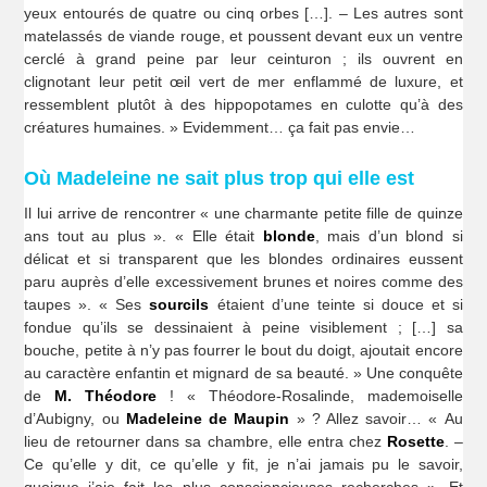
yeux entourés de quatre ou cinq orbes […]. – Les autres sont
matelassés de viande rouge, et poussent devant eux un ventre
cerclé à grand peine par leur ceinturon ; ils ouvrent en
clignotant leur petit œil vert de mer enflammé de luxure, et
ressemblent plutôt à des hippopotames en culotte qu’à des
créatures humaines. » Evidemment… ça fait pas envie…
Où Madeleine ne sait plus trop qui elle est
Il lui arrive de rencontrer « une charmante petite fille de quinze
ans tout au plus ». « Elle était
blonde
, mais d’un blond si
délicat et si transparent que les blondes ordinaires eussent
paru auprès d’elle excessivement brunes et noires comme des
taupes ». « Ses
sourcils
étaient d’une teinte si douce et si
fondue qu’ils se dessinaient à peine visiblement ; […] sa
bouche, petite à n’y pas fourrer le bout du doigt, ajoutait encore
au caractère enfantin et mignard de sa beauté. » Une conquête
de
M. Théodore
! « Théodore-Rosalinde, mademoiselle
d’Aubigny, ou
Madeleine de Maupin
» ? Allez savoir… « Au
lieu de retourner dans sa chambre, elle entra chez
Rosette
. –
Ce qu’elle y dit, ce qu’elle y fit, je n’ai jamais pu le savoir,
quoique j’aie fait les plus consciencieuses recherches ». Et