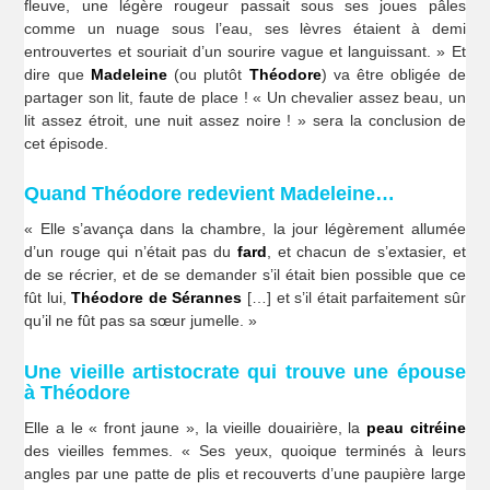
fleuve, une légère rougeur passait sous ses joues pâles
comme un nuage sous l’eau, ses lèvres étaient à demi
entrouvertes et souriait d’un sourire vague et languissant. » Et
dire que
Madeleine
(ou plutôt
Théodore
) va être obligée de
partager son lit, faute de place ! « Un chevalier assez beau, un
lit assez étroit, une nuit assez noire ! » sera la conclusion de
cet épisode.
Quand Théodore redevient Madeleine…
« Elle s’avança dans la chambre, la jour légèrement allumée
d’un rouge qui n’était pas du
fard
, et chacun de s’extasier, et
de se récrier, et de se demander s’il était bien possible que ce
fût lui,
Théodore de Sérannes
[…] et s’il était parfaitement sûr
qu’il ne fût pas sa sœur jumelle. »
Une vieille artistocrate qui trouve une épouse
à Théodore
Elle a le « front jaune », la vieille douairière, la
peau citréine
des vieilles femmes. « Ses yeux, quoique terminés à leurs
angles par une patte de plis et recouverts d’une paupière large