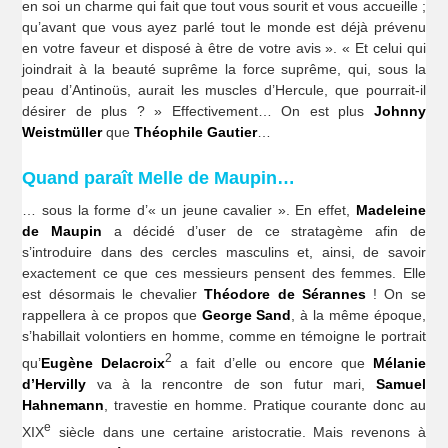
en soi un charme qui fait que tout vous sourit et vous accueille ;
qu’avant que vous ayez parlé tout le monde est déjà prévenu
en votre faveur et disposé à être de votre avis ». « Et celui qui
joindrait à la beauté suprême la force suprême, qui, sous la
peau d’Antinoüs, aurait les muscles d’Hercule, que pourrait-il
désirer de plus ? » Effectivement… On est plus
Johnny
Weistmüller
que
Théophile Gautier
…
Quand paraît Melle de Maupin…
… sous la forme d’« un jeune cavalier ». En effet,
Madeleine
de Maupin
a décidé d’user de ce stratagème afin de
s’introduire dans des cercles masculins et, ainsi, de savoir
exactement ce que ces messieurs pensent des femmes. Elle
est désormais le chevalier
Théodore de Sérannes
! On se
rappellera à ce propos que
George Sand
, à la même époque,
s’habillait volontiers en homme, comme en témoigne le portrait
2
qu’
Eugène Delacroix
a fait d’elle ou encore que
Mélanie
d’Hervilly
va à la rencontre de son futur mari,
Samuel
Hahnemann
, travestie en homme. Pratique courante donc au
e
XIX
siècle dans une certaine aristocratie. Mais revenons à