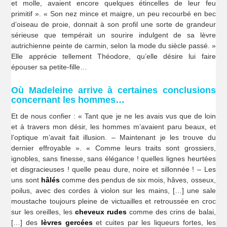
et molle, avaient encore quelques étincelles de leur feu
primitif ». « Son nez mince et maigre, un peu recourbé en bec
d’oiseau de proie, donnait à son profil une sorte de grandeur
sérieuse que tempérait un sourire indulgent de sa lèvre
autrichienne peinte de carmin, selon la mode du siècle passé. »
Elle apprécie tellement Théodore, qu’elle désire lui faire
épouser sa petite-fille…
Où Madeleine arrive à certaines conclusions
concernant les hommes…
Et de nous confier : « Tant que je ne les avais vus que de loin
et à travers mon désir, les hommes m’avaient paru beaux, et
l’optique m’avait fait illusion. – Maintenant je les trouve du
dernier effroyable ». « Comme leurs traits sont grossiers,
ignobles, sans finesse, sans élégance ! quelles lignes heurtées
et disgracieuses ! quelle peau dure, noire et sillonnée ! – Les
uns sont
hâlés
comme des pendus de six mois, hâves, osseux,
poilus, avec des cordes à violon sur les mains, […] une sale
moustache toujours pleine de victuailles et retroussée en croc
sur les oreilles, les
cheveux rudes
comme des crins de balai,
[…] des
lèvres gercées
et cuites par les liqueurs fortes, les