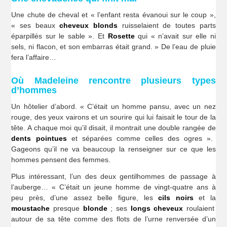
Une chute de cheval et « l’enfant resta évanoui sur le coup »,
« ses beaux
cheveux blonds
ruisselaient de toutes parts
éparpillés sur le sable ». Et
Rosette
qui « n’avait sur elle ni
sels, ni flacon, et son embarras était grand. » De l’eau de pluie
fera l’affaire…
Où Madeleine rencontre plusieurs types
d’hommes
Un hôtelier d’abord. « C’était un homme pansu, avec un nez
rouge, des yeux vairons et un sourire qui lui faisait le tour de la
tête. A chaque moi qu’il disait, il montrait une double rangée de
dents pointues
et séparées comme celles des ogres ».
Gageons qu’il ne va beaucoup la renseigner sur ce que les
hommes pensent des femmes.
Plus intéressant, l’un des deux gentilhommes de passage à
l’auberge… « C’était un jeune homme de vingt-quatre ans à
peu près, d’une assez belle figure, les
cils noirs
et la
moustache
presque
blonde
; ses
longs cheveux
roulaient
autour de sa tête comme des flots de l’urne renversée d’un