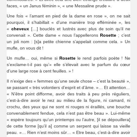
faces, « un Janus féminin », « une Messaline prude ».
Une fois « l’amant en pied de la dame en rose », on ne sait
pourquoi, il s’habillait « d’une manière trop efféminée », les
«
cheveux
[…] bouclés et lustrés avec plus de soin qu’il ne
convenait ». Cette dame « nous l’appellerons
Rosette
; c’est
un joli nom : [s]a petite chienne s’appelait comme cela. » Un
mufle, on vous dit !
Un mufle… oui, même si
Rosette
le rend parfois poète ! Ne
s’exclame-t-il pas qu’« elle s’élevait avec le parfum du cœur
d’une large rose à cent feuilles. » !
Il n’exige des « femmes qu’une seule chose – c’est la beauté »,
se passant « très volontiers d’esprit et d’âme. »… Et attention…
« N’être point difforme, avoir des traits à peu près réguliers,
c’est-à-dire avoir le nez au milieu de la figure, ni camard, ni
crochu, des yeux qui ne sont ni rouges ni éraillés, une bouche
convenablement fendue, cela n’est pas être beau ». Lui-même
« espère toujours qu’un printemps ou l’autre, [il se dépouillera]
de cette forme [qu’il a] comme un serpent qui laisse sa vieille
peau. »… Rien n’est moins sûr… « Etre beau, c’est-à-dire avoir