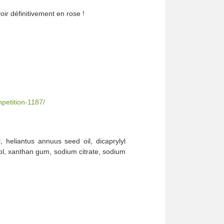
 voir définitivement en rose !
petition-1187/
, heliantus annuus seed oil, dicaprylyl
hol, xanthan gum, sodium citrate, sodium