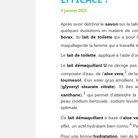
4 janvier 2021
Après avoir détrôné le
savon
sur la tab
quelques évolutions en matière de co
borax
, du
lait de toilette
qui a pour b
maquillage de la femme qui a travaillé t
Le
lait de toilette
, appliqué à l’aide d’
Le
lait démaquillant U
ne déroge pas à
2
composée d’eau, de l’
aloe vera
,
de l
tournesol
, d’un ester gras émollient, 
(
glyceryl stearate citrate
). Et des a
3
xanthane
),
qui permet d’atteindre la 
peau (sodium benzoate, sodium levulina
optimale.
Ce
lait démaquillant
à base d’
aloe ve
4
effet, un actif hydratant bien connu.
Pas
Pour une bonne
hydratation
, rien de t