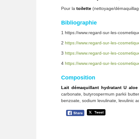
Pour la
toilette
(nettoyage/démaquillag
Bibliographie
1 https://www.regard-sur-les-cosmetiques
2
https://www.regard-sur-les-cosmetique
3
https://www.regard-sur-les-cosmetiqu
4
https://www.regard-sur-les-cosmetiqu
Composition
Lait démaquillant hydratant U aloe
carbonate, butyrospermum parkii butter,
benzoate, sodium levulinate, levulinic aci