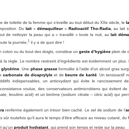
le de toilette de la femme qui s’éveille au tout début du XXe siècle, le
l
mposition. Du
lait
«
démaquilleur
»
Radioactif Tho-Radia
, au lait
ut de nettoyer la peau qui a « travaillé » toute la nuit, au
lait déma
1
oute la journée,
il y a de quoi dire !
un coton ou du bout des doigts, constitue un
geste d’hygiène
plein de 
 la règle. Le nombre restreint d’ingrédients est évidemment un plus. L
a
glycérine
. Une
phase grasse
formulée à l’aide d’un alcool gras surg
le
carbonate de dicaprylyle
et de
beurre de karité
. Un tensioactif 
dditifs indispensables, un antioxydant qui évite le rancissement de
consistance voulue, des conservateurs antimicrobiens qui évitent de 
te, levulinic acid) et un binôme (sodium citrate – citric acid) qui pe
ra
renferme également un trésor bien caché. Le sel de sodium de l’
a
 sûr toutefois qu’il aura le temps d’être efficace au niveau cutané, du
el qu’un
produit hydratant
, qui prend son temps et reste sur la peau.