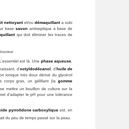
ait nettoyant
et/ou
démaquillant
a subi
 sur base
savon
antiseptique à base de
quillant
qui doit éliminer les traces de
douceur.
’essentiel est là. Une
phase aqueuse
,
raissant, d’
octyldodécanol
, d’
huile de
non ionique très doux dérivé du glycérol
s corps gras, un gélifiant (la
gomme
se mettre un bouillon de culture sur la
rmet d’adapter le pH pour une tolérance
cide pyrrolidone carboxylique
est, en
 fait du peu de temps passé sur la peau.