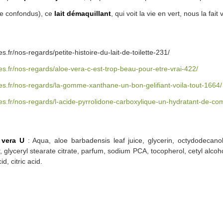
e confondus), ce
lait démaquillant
, qui voit la vie en vert, nous la fait
.fr/nos-regards/petite-histoire-du-lait-de-toilette-231/
s.fr/nos-regards/aloe-vera-c-est-trop-beau-pour-etre-vrai-422/
es.fr/nos-regards/la-gomme-xanthane-un-bon-gelifiant-voila-tout-1664/
es.fr/nos-regards/l-acide-pyrrolidone-carboxylique-un-hydratant-de-com
 vera U
: Aqua, aloe barbadensis leaf juice, glycerin, octydodecanol
 glyceryl stearate citrate, parfum, sodium PCA, tocopherol, cetyl alco
d, citric acid.