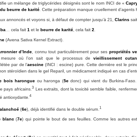
ntifie un mélange de triglycérides désignés sont le nom INCI de «
Capry
du beurre de karité
. Cette préparation manque cruellement d’agents h
ux annoncés et voyons si, à défaut de compter jusqu’à 21,
Clarins
sai
oba
… cela fait
1
et le
beurre de karité
, cela fait
2
.
ine
(Avena Sativa Kernel Extract).
arronnier d’Inde
, connu tout particulièrement pour ses
propriétés v
 la mesure où l’on sait que le processus de
vieillissement cuta
létée par de l’
aescine
(INCI : escine) pure. Cette dernière est le prin
non stéroïdien dans le gel Reparil, un médicament indiqué en cas d’ent
de bois harongue
ou haronga (
5e
donc) qui vient du Burkina-Faso. 
3
e pays africains.
Les extraits, dont la toxicité semble faible, renferm
4
té antioxydante.
1
kalanchoé
(
6e
), déjà identifié dans le double sérum.
e blanc
(
7e
) qui pointe le bout de ses feuilles. Comme les autres ext