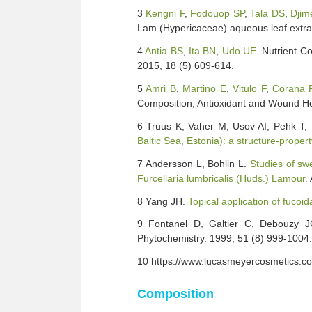
3
Kengni F
,
Fodouop SP
,
Tala DS
,
Djim
Lam (Hypericaceae) aqueous leaf extra
4
Antia BS
,
Ita BN
,
Udo UE
. Nutrient C
2015, 18 (5) 609-614.
5
Amri B
,
Martino E
,
Vitulo F
,
Corana 
Composition, Antioxidant and Wound He
6 Truus K, Vaher M, Usov AI, Pehk T, K
Baltic Sea, Estonia): a structure-propert
7 Andersson L, Bohlin L.
Studies of swe
Furcellaria lumbricalis (Huds.) Lamour.
8 Yang JH.
Topical application of fuco
9 Fontanel D, Galtier C, Debouzy JC
Phytochemistry. 1999, 51 (8) 999-1004.
10 https://www.lucasmeyercosmetics.
Composition