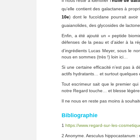
Il nous reste à identifier l’
huile de datt
qu’elle contient des galactanes à proprié
10e
) dont le fucoïdane pourrait avoir
guaianolides, des glycosides de lacton
Enfin, a été ajouté un « peptide bio
défenses de la peau et d’aider à la rég
d’ingrédients Lucas Meyer, sous le n
nous en sommes (très !) loin ici…
Si une certaine efficacité n’est pas à 
actifs hydratants… et surtout quelques e
Tout escrimeur sait que le premier qui
notre Regard touche… et blesse légèrem
Il ne nous en reste pas moins à souhai
Bibliographie
1
https://www.regard-sur-les-cosmetiqu
2 Anonyme. Aesculus hippocastanum : m