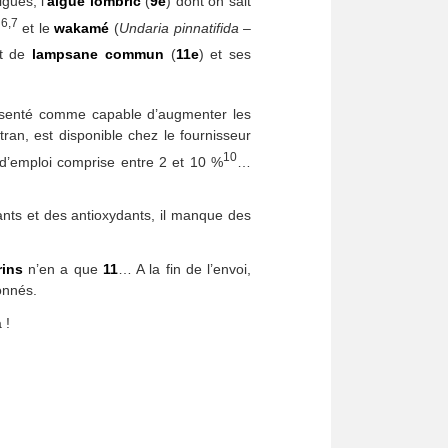
gues, l’
algue lombric
(
9e
) dont on sait
6,7
)
et le
wakamé
(
Undaria pinnatifida
–
it de
lampsane commun
(
11e
) et ses
résenté comme capable d’augmenter les
ran, est disponible chez le fournisseur
10
d’emploi comprise entre 2 et 10 %
…
tants et des antioxydants, il manque des
rins
n’en a que
11
… A la fin de l’envoi,
onnés.
 !