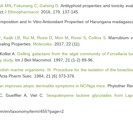
eli MN
,
Fokunang C
,
Gatsing D
. Antityphoid properties and toxicity e
ct.
J Ethnopharmacol.
2016, 179, 137-145.
omposition and In Vitro Antioxidant Properties of Harungana madagasc
F
,
Kaâb LB
,
Rui M
,
Rossi D
,
Mori M
,
Rossi S
,
Collina S
. Marrubium v
aling Properties.
Molecules.
2017, 22 (11).
ollist A.
Gelling galactans from the algal community of Furcellaria lu
y study.
Int J Biol Macromol. 1997, 21 (1-2) 89-96.
dish marine organisms. III. Procedure for the isolation of the bioactiv
Acta Pharm Suec. 1984, 21 (6) 373-376.
idan improves atopic dermatitis symptoms in NC/Nga mice.
Phytother Res
, Gueiffier A, Viel C.
Sesquiterpene lactone glycosides from L
com/en/taxonomy/term/455?page=2