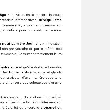
-âge »
? Puisqu’en la matière la seule
rtificiels intempestives,
déséquilibres
 ? Comme il n’y a pas de consensus sur
particulière pour nous indiquer si nous
e nutri-Lumière Jour
, une « Innovation
hui son anniversaire et, par là-même, ses
s femmes qui assument totalement leurs
hydratante
et qu’elle doit être formulée
 à des
humectants
(glycérine et glycols
 pourra ajouter d’une manière opportune
u bien encore des substances d’origine
fait le compte… Nous allons donc voir si,
s autres ingrédients qui interviennent
 ingrédients) ou encore le
propanediol
.