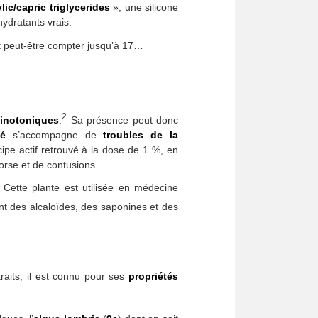
lic/capric triglycerides
», une silicone
ydratants vrais.
t peut-être compter jusqu’à 17…
2
einotoniques
.
Sa présence peut donc
né
s’accompagne de
troubles de la
cipe actif retrouvé à la dose de 1 %, en
orse et de contusions.
Cette plante est utilisée en médecine
ent des alcaloïdes, des saponines et des
raits, il est connu pour ses
propriétés