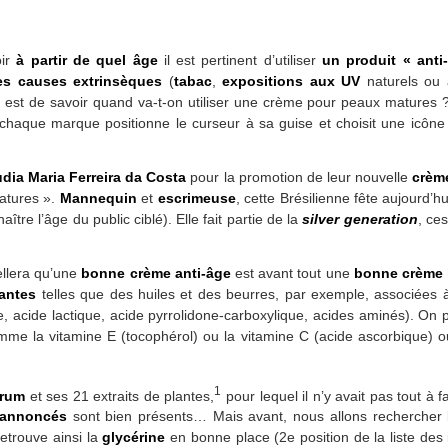
oir
à partir de quel âge
il est pertinent d’utiliser
un produit « anti
es causes extrinsèques
(
tabac
,
expositions aux UV
naturels ou a
on est de savoir quand va-t-on utiliser une crème pour peaux matures
) chaque marque positionne le curseur à sa guise et choisit une icône 
dia Maria Ferreira da Costa
pour la promotion de leur nouvelle
crèm
atures ».
Mannequin
et
escrimeuse
, cette Brésilienne fête aujourd’
tre l’âge du public ciblé). Elle fait partie de la
silver generation
, ce
ellera qu’une
bonne crème anti-âge
est avant tout une
bonne crème 
antes
telles que des huiles et des beurres, par exemple, associées
, acide lactique, acide pyrrolidone-carboxylique, acides aminés). On
me la vitamine E (tocophérol) ou la vitamine C (acide ascorbique) o
1
érum
et ses 21 extraits de plantes,
pour lequel il n’y avait pas tout à 
s annoncés
sont bien présents… Mais avant, nous allons rechercher le
etrouve ainsi la
glycérine
en bonne place (2e position de la liste des