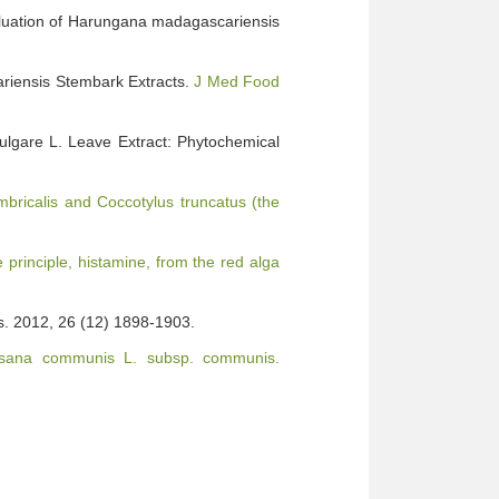
valuation of Harungana madagascariensis
ariensis Stembark Extracts.
J Med Food
ulgare L. Leave Extract: Phytochemical
mbricalis and Coccotylus truncatus (the
e principle, histamine, from the red alga
. 2012, 26 (12) 1898-1903.
apsana communis L. subsp. communis.