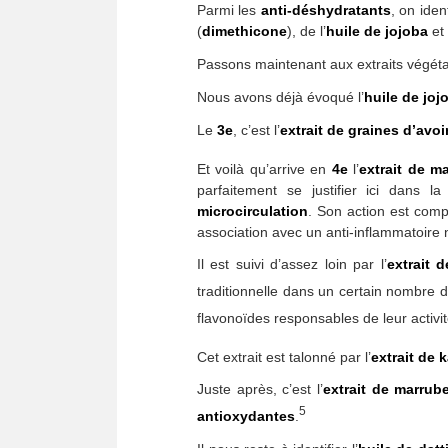
Parmi les
anti-déshydratants
, on ide
(
dimethicone
), de l’
huile de jojoba
et
Passons maintenant aux extraits végéta
Nous avons déjà évoqué l’
huile de joj
Le
3e
, c’est l’
extrait de graines d’avo
Et voilà qu’arrive en
4e
l’
extrait de m
parfaitement se justifier ici dans
microcirculation
. Son action est comp
association avec un anti-inflammatoire 
Il est suivi d’assez loin par l’
extrait 
traditionnelle dans un certain nombre d
flavonoïdes responsables de leur activi
Cet extrait est talonné par l’
extrait de 
Juste après, c’est l’
extrait de marrub
5
antioxydantes
.