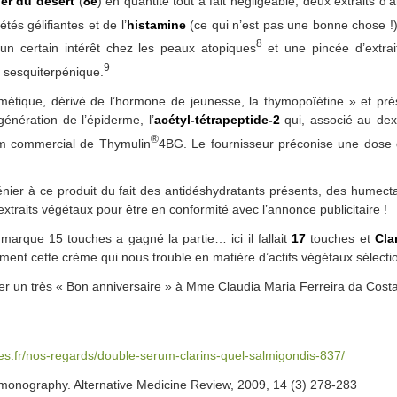
ier du désert
(
8e
) en quantité tout à fait négligeable, deux extraits d’al
tés gélifiantes et de l’
histamine
(ce qui n’est pas une bonne chose !
8
 un certain intérêt chez les peaux atopiques
et une pincée d’extra
9
e sesquiterpénique.
mimétique, dérivé de l’hormone de jeunesse, la thymopoïétine » et p
énération de l’épiderme, l’
acétyl-tétrapeptide-2
qui, associé au dext
®
om commercial de Thymulin
4BG. Le fournisseur préconise une dose 
dénier à ce produit du fait des antidéshydratants présents, des humec
xtraits végétaux pour être en conformité avec l’annonce publicitaire !
 marque 15 touches a gagné la partie… ici il fallait
17
touches et
Cla
ent cette crème qui nous trouble en matière d’actifs végétaux sélecti
ter un très « Bon anniversaire » à Mme Claudia Maria Ferreira da Costa
es.fr/nos-regards/double-serum-clarins-quel-salmigondis-837/
onography. Alternative Medicine Review, 2009, 14 (3) 278-283