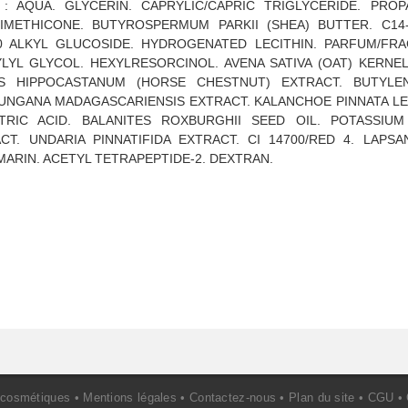
: AQUA. GLYCERIN. CAPRYLIC/CAPRIC TRIGLYCERIDE. PROP
DIMETHICONE. BUTYROSPERMUM PARKII (SHEA) BUTTER. C14
20 ALKYL GLUCOSIDE. HYDROGENATED LECITHIN. PARFUM/FRA
YL GLYCOL. HEXYLRESORCINOL. AVENA SATIVA (OAT) KERNEL 
S HIPPOCASTANUM (HORSE CHESTNUT) EXTRACT. BUTYLE
NGANA MADAGASCARIENSIS EXTRACT. KALANCHOE PINNATA L
TRIC ACID. BALANITES ROXBURGHII SEED OIL. POTASSIU
CT. UNDARIA PINNATIFIDA EXTRACT. CI 14700/RED 4. LAP
 MARIN. ACETYL TETRAPEPTIDE-2. DEXTRAN.
 cosmétiques •
Mentions légales
•
Contactez-nous
•
Plan du site
•
CGU
•