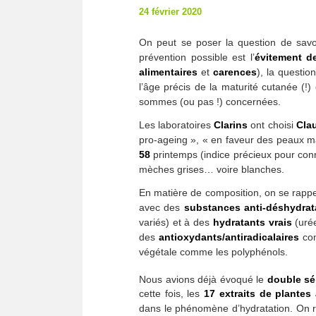
24 février 2020
On peut se poser la question de sav
prévention possible est l’
évitement
d
alimentaires
et
carences
), la questi
l’âge précis de la maturité cutanée (!
sommes (ou pas !) concernées.
Les laboratoires
Clarins
ont choisi
Clau
pro-ageing », « en faveur des peaux m
58
printemps (indice précieux pour connaî
mèches grises… voire blanches.
En matière de composition, on se rapp
avec des
substances anti-déshydrat
variés) et à des
hydratants vrais
(urée
des
antioxydants/antiradicalaires
com
végétale comme les polyphénols.
Nous avions déjà évoqué le
double s
cette fois, les
17 extraits de plante
dans le phénomène d’hydratation. On r