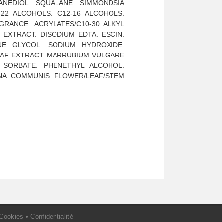
ANEDIOL. SQUALANE. SIMMONDSIA
-22 ALCOHOLS. C12-16 ALCOHOLS.
GRANCE. ACRYLATES/C10-30 ALKYL
EXTRACT. DISODIUM EDTA. ESCIN.
NE GLYCOL. SODIUM HYDROXIDE.
EAF EXTRACT. MARRUBIUM VULGARE
M SORBATE. PHENETHYL ALCOHOL.
SANA COMMUNIS FLOWER/LEAF/STEM
Cookies
•
Confidentialité