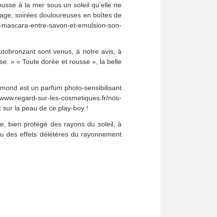
usse à la mer sous un soleil qu’elle ne
plage, soirées douloureuses en boîtes de
-mascara-entre-savon-et-emulsion-son-
autobronzant sont venus, à notre avis, à
sse. » « Toute dorée et rousse », la belle
ymond est un parfum photo-sensibilisant
/www.regard-sur-les-cosmetiques.fr/nos-
 sur la peau de ce play-boy !
e, bien protégé des rayons du soleil, à
u des effets délétères du rayonnement