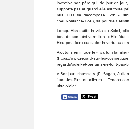
invective son père qui, de jour en jou
supporte pas et quand elle est toute pe
nuit, Elsa se décompose. Son « rimme
coeur-balance-124/), sa poudre s’élimi
Lorsqu’Elsa quitte la villa du Soleil, 
bout de son teint vermillon. « Elle était
Elsa peut faire cascader la vertu au son
Ajoutons enfin que le « parfum familie
(https://www.regard-sur-les-cosmetique
regards/soleil-et-parfums-ne-font-pas-b
« Bonjour tristesse » (F. Sagan, Julli
Juan-les-Pins ou ailleurs… Tenons co
ultra-violet.