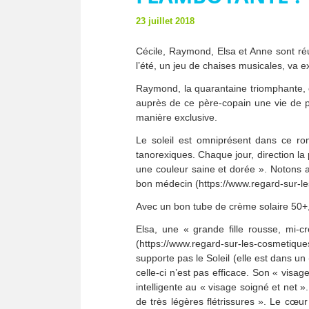
23 juillet 2018
Cécile, Raymond, Elsa et Anne sont réun
l’été, un jeu de chaises musicales, va e
Raymond, la quarantaine triomphante, e
auprès de ce père-copain une vie de pl
manière exclusive.
Le soleil est omniprésent dans ce r
tanorexiques. Chaque jour, direction la
une couleur saine et dorée ». Notons a
bon médecin (https://www.regard-sur-les
Avec un bon tube de crème solaire 50+
Elsa, une « grande fille rousse, mi-
(https://www.regard-sur-les-cosmetiq
supporte pas le Soleil (elle est dans un 
celle-ci n’est pas efficace. Son « visa
intelligente au « visage soigné et net »
de très légères flétrissures ». Le cœur