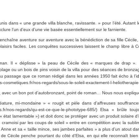
is dans « une grande villa blanche, ravissante. » pour l’été. Autant le
xclure l’un d’eux d’une vie basée essentiellement sur le farniente.
nchaîne aventure sur aventure avec la bénédiction de sa fille Cécile, 
aisirs faciles. Les conquêtes successives laissent le champ libre à C
oman. Il « déplisse » la peau de Cécile des « marques de drap ». 
 plage ou un bois de pins voisin de la villa pour des séances de bronz
u passage que ce roman rédigé dans les années 1950 fait écho à l’idé
-cosmetiques.fr/nos-regards/sous-le-soleil-exactement-l-heliotherapie
, avec un bon pot d’autobronzant, point de roman… Nous nous expliqu
créature, mi-mondaine » « rougit et pèle dans d’affreuses souffranc
ues.fr/nos-regards/qu-est-ce-que-le-phototype-685/) Elsa « brûle to
« état lamentable ») et doit donc se protéger avec un produit solaire d’i
ge cramoisi par les coups de soleil » entre en compétition avec la sub
. Anne et sa « taille mince, ses jambes parfaites » a plus d’un atout dan
 de Cécile penche pourtant du côté d’Elsa, en qui elle reconnaît bien