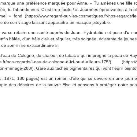
r, marque une préférence marquée pour Anne. « Tu amènes une fille ro
lée, tu l’abandonnes. C’est trop facile ! ». Journées éprouvantes à la 
l » fond (https://www.regard-sur-les-cosmetiques.fr/nos-regards/le
ne de son visage laissant apparaître un masque pitoyable.
elle va se refaire une santé auprès de Juan. Hydratation et pose d’un 
 enfin hâlée, d’un hâle clair et régulier, très soignée, éclatante de jeune
 de son « rire extraordinaire ».
r d’eau de Cologne, de chaleur, de tabac » qui imprègne la peau de Ra
s.fr/nos-regards/l-eau-de-cologne-d-ici-ou-d-ailleurs-175/) (https:/
on-menage-288/). Gare aux taches pigmentaires qui vont fleurir bientôt
ard, 1971, 180 pages) est un roman d’été qui se dévore en une journé
mpte des déboires de la pauvre Elsa et pensons à protéger notre pea