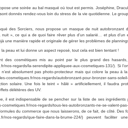
pose une soirée au bal masqué où tout est permis. Joséphine, Dracula
 sont donnés rendez-vous loin du stress de la vie quotidienne. Le gr
qué des Sorciers, nous propose un masque de nuit autobronzant d
uit », ce qui a de quoi faire rêver plus d’un salarié… et plus d’un
éjà une manière rapide et originale de gérer les problèmes de planning
la peau et lui donne un aspect reposé, tout cela est bien tentant !
nt des cosmétiques mis au point par le plus grand des hasards, 
.fr/nos-regards/la-serendipite-appliquee-aux-cosmetiques-131/). Si l’o
ui n’est absolument pas photo-protecteur mais qui colore la peau à 
r-les-cosmetiques.fr/nos-regards/autobronzant-pour-bronzer-sans-s
on solaire. Une fois le teint « hâlé » artificiellement, il faudra pr
 effets délétères des UV.
il est indispensable de se pencher sur la liste de ses ingrédients 
es-cosmetiques.fr/nos-regards/tous-les-autobronzants-ne-se-valent-pas-
ormules du commerce que nous laisserons, de ce fait, de côté. Des f
es.fr/nos-regards/que-faire-dans-la-brume-224/) peuvent faciliter u