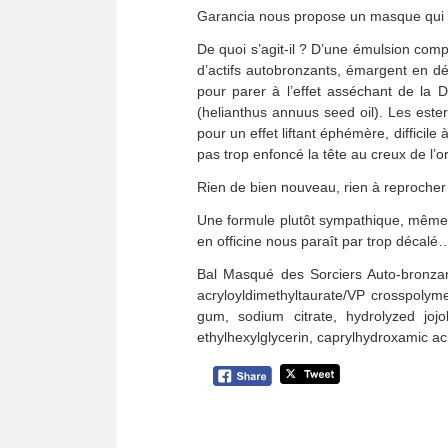
Garancia nous propose un masque qui ne 
De quoi s’agit-il ? D’une émulsion com
d’actifs autobronzants, émargent en déb
pour parer à l’effet asséchant de la D
(helianthus annuus seed oil). Les ester
pour un effet liftant éphémère, difficile
pas trop enfoncé la tête au creux de l’o
Rien de bien nouveau, rien à reprocher 
Une formule plutôt sympathique, même si
en officine nous paraît par trop décalé
Bal Masqué des Sorciers Auto-bronzan
acryloyldimethyltaurate/VP crosspolym
gum, sodium citrate, hydrolyzed jojo
ethylhexylglycerin, caprylhydroxamic a