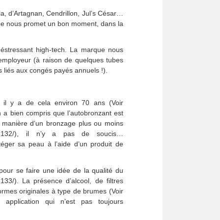
, d’Artagnan, Cendrillon, Jul’s César…
oupe nous promet un bon moment, dans la
éstressant high-tech. La marque nous
 employeur (à raison de quelques tubes
s liés aux congés payés annuels !).
il y a de cela environ 70 ans (Voir
n a bien compris que l’autobronzant est
la manière d’un bronzage plus ou moins
oleil-132/), il n’y a pas de soucis…
otéger sa peau à l’aide d’un produit de
pour se faire une idée de la qualité du
133/). La présence d’alcool, de filtres
ormes originales à type de brumes (Voir
ne application qui n’est pas toujours