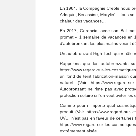
En 1984, la Compagnie Créole nous pro
Arlequin, Bécassine, Marylin’… tous se
chaleur des vacances…
En 2017, Garancia, avec son Bal mas
promet « 1 semaine de vacances en 1 n
d’autobronzant les plus malins voient d
Un autobronzant High-Tech qui « hâle » 
Rappelons que les autobronzants so
https://www.regard-sur-les-cosmetiques
un fond de teint fabrication-maison q
naturel (Voir https://www.regard-su
Autobronzant ne rime pas avec protecti
protection solaire si l’on veut éviter les
Comme pour n’importe quel cosmétique, 
produit (Voir https://www.regard-sur-l
UV… n’est pas en faveur de certaines f
https://www.regard-sur-les-cosmetiqu
extrêmement aisée.