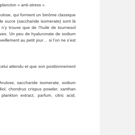
plancton « anti-stress ».
rulose, qui forment un binôme classique
 de sucre (saccharide isomerate) sont là
 n’y trouve que de l’huile de tournesol
actives. Un peu de hyaluronate de sodium
veillement au petit jour… si l’on ne s’est
 celui attendu et que son positionnement
hrulose, saccharide isomerate, sodium
diol, chondrus crispus powder, xanthan
lankton extract, parfum, citric acid,