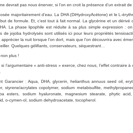
devrait pas nous énerver, si l’on en croit la présence d’un extrait de 
posée majoritairement d’eau. La DHA (DiHydroxyAcétone) et le L-éryth
ut de formule. Et, c’est tout à fait normal. La glycérine et un dérivé
HA. La phase lipophile est réduite à sa plus simple expression : on
s de jojoba hydrolysés sont utilisés ici pour leurs propriétés tensio
 à apprécier la nuit lorsque l’on dort, mais que l’on découvrira avec émer
reiller. Quelques gélifiants, conservateurs, séquestrant…
non plus !
 l’argumentaire « anti-stress » exerce, chez nous, l’effet contraire à
…
t Garancier : Aqua, DHA, glycerin, helianthus annuus seed oil, eryt
er, styrene/acrylates copolymer, sodium metabisulfite, methylpropane
ba esters, sodium hyaluronate, magnesium stearate, phytic acid, p
cid, o-cymen-ol, sodium dehydroacetate, tocopherol.