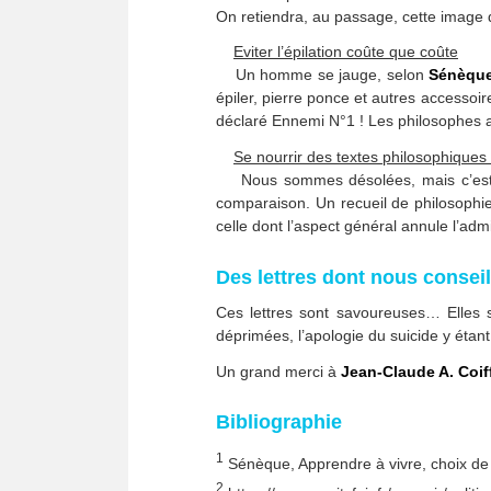
On retiendra, au passage, cette image q
Eviter l’épilation coûte que coûte
Un homme se jauge, selon
Sénèqu
épiler, pierre ponce et autres accessoi
déclaré Ennemi N°1 ! Les philosophes a
Se nourrir des textes philosophiques s
Nous sommes désolées, mais c’est po
comparaison. Un recueil de philosophi
celle dont l’aspect général annule l’admir
Des lettres dont nous conseil
Ces lettres sont savoureuses… Elles
déprimées, l’apologie du suicide y étant 
Un grand merci à
Jean-Claude A. Coif
Bibliographie
1
Sénèque, Apprendre à vivre, choix de l
2