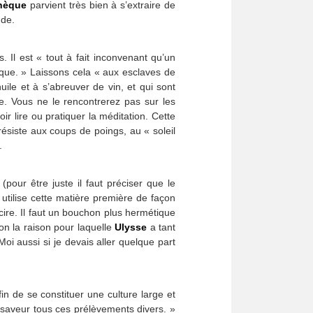
nèque
parvient très bien à s’extraire de
nde.
. Il est « tout à fait inconvenant qu’un
cique. » Laissons cela « aux esclaves de
ile et à s’abreuver de vin, et qui sont
e. Vous ne le rencontrerez pas sur les
r lire ou pratiquer la méditation. Cette
résiste aux coups de poings, au « soleil
.
pour être juste il faut préciser que le
 utilise cette matière première de façon
cire. Il faut un bouchon plus hermétique
on la raison pour laquelle
Ulysse
a tant
oi aussi si je devais aller quelque part
n de se constituer une culture large et
e saveur tous ces prélèvements divers. »