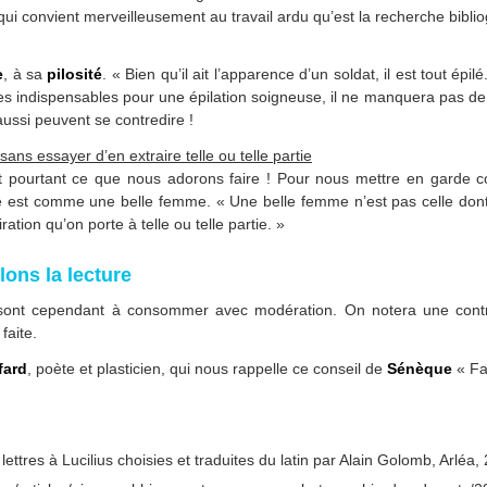
ui convient merveilleusement au travail ardu qu’est la recherche bibli
e
, à sa
pilosité
. « Bien qu’il ait l’apparence d’un soldat, il est tout épilé
res indispensables pour une épilation soigneuse, il ne manquera pas de s
ussi peuvent se contredire !
ans essayer d’en extraire telle ou telle partie
urtant ce que nous adorons faire ! Pour nous mettre en garde c
e est comme une belle femme. « Une belle femme n’est pas celle dont
ation qu’on porte à telle ou telle partie. »
lons la lecture
 sont cependant à consommer avec modération. On notera une contre
faite.
fard
, poète et plasticien, qui nous rappelle ce conseil de
Sénèque
« Fa
ettres à Lucilius choisies et traduites du latin par Alain Golomb, Arléa