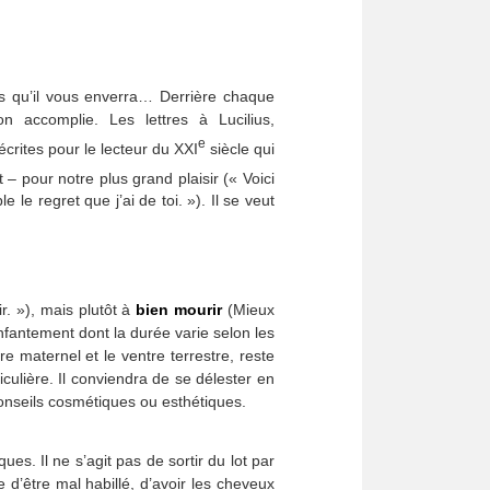
es qu’il vous enverra… Derrière chaque
n accomplie. Les lettres à Lucilius,
e
 écrites pour le lecteur du XXI
siècle qui
 – pour notre plus grand plaisir (« Voici
le regret que j’ai de toi. »). Il se veut
r. »), mais plutôt à
bien mourir
(Mieux
nfantement dont la durée varie selon les
re maternel et le ventre terrestre, reste
ulière. Il conviendra de se délester en
 conseils cosmétiques ou esthétiques.
es. Il ne s’agit pas de sortir du lot par
te d’être mal habillé, d’avoir les cheveux