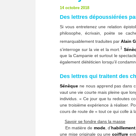
14 octobre 2018
Des lettres dépoussiérées p
Si vous entretenez une relation épisto
philosophe, écrivain, poète se cac
remarquablement traduites par
Alain 
1
s’interroge sur la vie et la mort.
Sénè
que la Campanie et surtout le spectacle 
également diététicien lorsqu’il condamn
Des lettres qui traitent des 
Sénèque
ne nous apprend pas dans ce re
vaut une vie courte mais pleine que lon
individus. « Ce jour que tu redoutes com
une troisième expérience à réaliser. Po
cours de route de « tout ce qui colle à 
Savoir se fondre dans la masse
En matière de
mode
, d’
habillement
une mise originale ou une
coiffure
extr