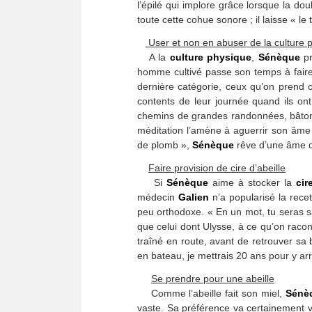
l’épilé qui implore grâce lorsque la dou
toute cette cohue sonore ; il laisse « le
User et non en abuser de la culture 
A la
culture physique
,
Sénèque
pr
homme cultivé passe son temps à faire j
dernière catégorie, ceux qu’on prend c
contents de leur journée quand ils on
chemins de grandes randonnées, bâton à 
méditation l’amène à aguerrir son âme e
de plomb »,
Sénèque
rêve d’une âme qu
Faire provision de cire d’abeille
Si
Sénèque
aime à stocker la
cir
médecin
Galien
n’a popularisé la recet
peu orthodoxe. « En un mot, tu seras sa
que celui dont Ulysse, à ce qu’on raco
traîné en route, avant de retrouver sa 
en bateau, je mettrais 20 ans pour y arr
Se prendre pour une abeille
Comme l’abeille fait son miel,
Sénè
vaste. Sa préférence va certainement 