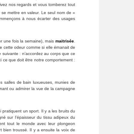
suivez nos regards et vous tomberez tout
r se mettre en valeur. Le seul nom de «
 commençons à nous écarter des usages
er une fois la semaine), mais
maitrisée
.
 de cette odeur comme si elle émanait de
e suivante : n’accordez au corps que ce
ci ce que doit être notre comportement :
des salles de bain luxueuses, munies de
ignant ou admirer la vue de la campagne
i pratiquent un sport. Il y a les bruits du
gné sur l’épaisseur du tissu adipeux du
ent tout le monde avec leur plongeon
bien troussé. Il y a ensuite la voix de