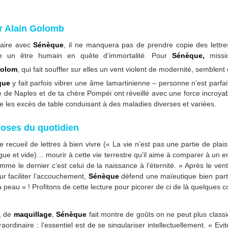
ar Alain Golomb
laire avec
Sénèque
, il ne manquera pas de prendre copie des lettr
he un être humain en quête d’immortalité. Pour
Sénèque,
missio
Golom
, qui fait souffler sur elles un vent violent de modernité, semblent
que
y fait parfois vibrer une âme lamartinienne – personne n’est parfait
de Naples et de ta chère Pompéi ont réveillé avec une force incroyable 
e les excès de table conduisant à des maladies diverses et variées.
choses du quotidien
cueil de lettres à bien vivre (« La vie n’est pas une partie de plaisi
gue et vide)… mourir à cette vie terrestre qu’il aime à comparer à un e
me le dernier c’est celui de la naissance à l’éternité. » Après le vent
ur faciliter l’accouchement,
Sénèque
défend une maïeutique bien partic
la peau » ! Profitons de cette lecture pour picorer de ci de là quelques
, de
maquillage
,
Sénèque
fait montre de goûts on ne peut plus classiqu
aordinaire ; l’essentiel est de se singulariser intellectuellement. « Evi