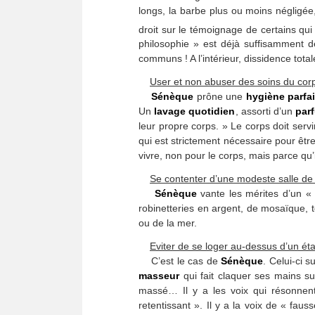
longs, la barbe plus ou moins négligée,
droit sur le témoignage de certains qui 
philosophie » est déjà suffisamment 
communs ! A l’intérieur, dissidence tota
User et non abuser des soins du cor
Sénèque
prône une
hygiène parfai
Un
lavage quotidien
, assorti d’un
par
leur propre corps. » Le corps doit ser
qui est strictement nécessaire pour êtr
vivre, non pour le corps, mais parce qu’i
Se contenter d’une modeste salle de
Sénèque
vante les mérites d’un 
robinetteries en argent, de mosaïque, 
ou de la mer.
Eviter de se loger au-dessus d’un ét
C’est le cas de
Sénèque
. Celui-ci s
masseur
qui fait claquer ses mains su
massé… Il y a les voix qui résonnen
retentissant ». Il y a la voix de « fauss