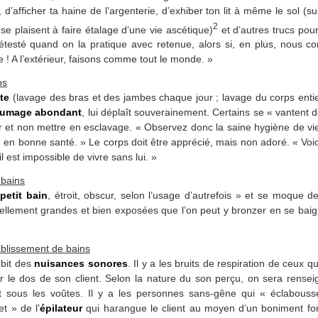
 d’afficher ta haine de l’argenterie, d’exhiber ton lit à même le sol (
2
se plaisent à faire étalage d’une vie ascétique)
et d’autres trucs pou
détesté quand on la pratique avec retenue, alors si, en plus, nous
le ! A l’extérieur, faisons comme tout le monde. »
ps
te
(lavage des bras et des jambes chaque jour ; lavage du corps enti
fumage abondant
, lui déplaît souverainement. Certains se « vantent
vir et non mettre en esclavage. « Observez donc la saine hygiène de vi
e en bonne santé. » Le corps doit être apprécié, mais non adoré. « Voi
l est impossible de vivre sans lui. »
 bains
«
petit bain
, étroit, obscur, selon l’usage d’autrefois » et se moque 
tellement grandes et bien exposées que l’on peut y bronzer en se ba
ablissement de bains
ubit des
nuisances sonores
. Il y a les bruits de respiration de ceux qu
r le dos de son client. Selon la nature du son perçu, on sera rensei
t sous les voûtes. Il y a les personnes sans-gêne qui « éclabouss
et » de l’
épilateur
qui harangue le client au moyen d’un boniment fort 