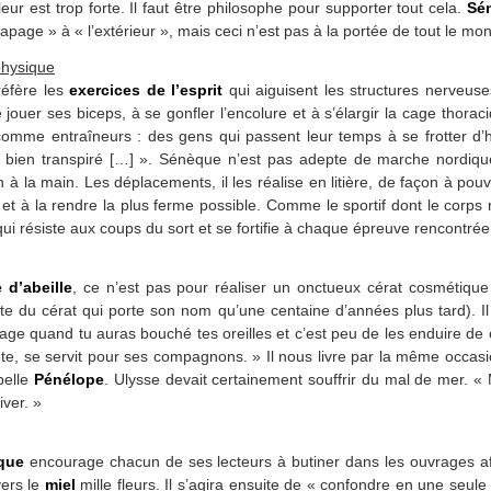
leur est trop forte. Il faut être philosophe pour supporter tout cela.
Sé
 tapage » à « l’extérieur », mais ceci n’est pas à la portée de tout le mo
physique
éfère les
exercices de l’esprit
qui aiguisent les structures nerveuses
ouer ses biceps, à se gonfler l’encolure et à s’élargir la cage thora
omme entraîneurs : des gens qui passent leur temps à se frotter d’hu
t bien transpiré […] ». Sénèque n’est pas adepte de marche nordiqu
la main. Les déplacements, il les réalise en litière, de façon à pouvoi
t à la rendre la plus ferme possible. Comme le sportif dont le corps 
i résiste aux coups du sort et se fortifie à chaque épreuve rencontrée
e d’abeille
, ce n’est pas pour réaliser un onctueux cérat cosmétique (
te du cérat qui porte son nom qu’une centaine d’années plus tard). Il
ge quand tu auras bouché tes oreilles et c’est peu de les enduire de 
nte, se servit pour ses compagnons. » Il nous livre par la même occasi
belle
Pénélope
. Ulysse devait certainement souffrir du mal de mer. « M
iver. »
que
encourage chacun de ses lecteurs à butiner dans les ouvrages afi
vers le
miel
mille fleurs. Il s’agira ensuite de « confondre en une seul