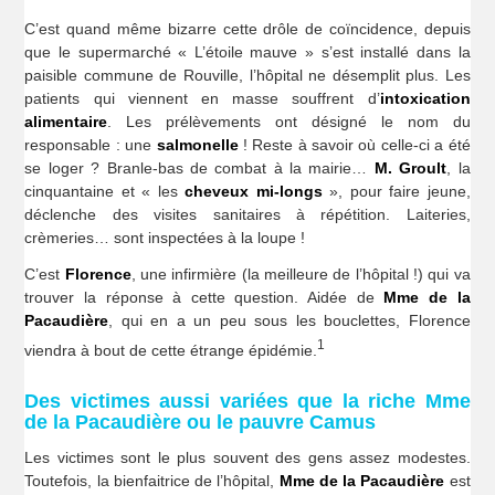
C’est quand même bizarre cette drôle de coïncidence, depuis
que le supermarché « L’étoile mauve » s’est installé dans la
paisible commune de Rouville, l’hôpital ne désemplit plus. Les
patients qui viennent en masse souffrent d’
intoxication
alimentaire
. Les prélèvements ont désigné le nom du
responsable : une
salmonelle
! Reste à savoir où celle-ci a été
se loger ? Branle-bas de combat à la mairie…
M. Groult
, la
cinquantaine et « les
cheveux mi-longs
», pour faire jeune,
déclenche des visites sanitaires à répétition. Laiteries,
crèmeries… sont inspectées à la loupe !
C’est
Florence
, une infirmière (la meilleure de l’hôpital !) qui va
trouver la réponse à cette question. Aidée de
Mme de la
Pacaudière
, qui en a un peu sous les bouclettes, Florence
1
viendra à bout de cette étrange épidémie.
Des victimes aussi variées que la riche Mme
de la Pacaudière ou le pauvre Camus
Les victimes sont le plus souvent des gens assez modestes.
Toutefois, la bienfaitrice de l’hôpital,
Mme de la Pacaudière
est