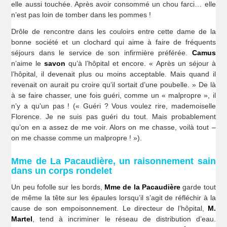
elle aussi touchée. Après avoir consommé un chou farci… elle
n’est pas loin de tomber dans les pommes !
Drôle de rencontre dans les couloirs entre cette dame de la
bonne société et un clochard qui aime à faire de fréquents
séjours dans le service de son infirmière préférée.
Camus
n’aime le
savon
qu’à l’hôpital et encore. « Après un séjour à
l’hôpital, il devenait plus ou moins acceptable. Mais quand il
revenait on aurait pu croire qu’il sortait d’une poubelle. » De là
à se faire chasser, une fois guéri, comme un « malpropre », il
n’y a qu’un pas ! (« Guéri ? Vous voulez rire, mademoiselle
Florence. Je ne suis pas guéri du tout. Mais probablement
qu’on en a assez de me voir. Alors on me chasse, voilà tout –
on me chasse comme un malpropre ! »).
Mme de La Pacaudière, un raisonnement sain
dans un corps rondelet
Un peu fofolle sur les bords,
Mme de la Pacaudière
garde tout
de même la tête sur les épaules lorsqu’il s’agit de réfléchir à la
cause de son empoisonnement. Le directeur de l’hôpital,
M.
Martel
, tend à incriminer le réseau de distribution d’eau.