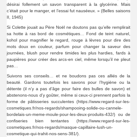
désirai follement un savon transparent à la glycérine. Mais
c’était pour le manger, et l’essai fut nauséeux. » (Belles saisons
II, 1945)
Si Colette jouait au Père Noël ne doutons pas qu’elle remplirait
sa hotte à ras bord de cosmétiques… Fond de teint naturel,
kohol pour magnifier le regard, rouge à lèvres pour dire des
mots doux en couleur, parfum pour changer la saveur des
journées, blush pour rendre timides les plus hardies, fards à
paupières pour créer des arcs-en ciel, même lorsqu’il ne pleut
pas…
Suivons ses conseils… et ne boudons pas ces alliés de la
beauté. Gardons toutefois les savons pour l’hygiène ou la
détente (il n’y a pas d’âge pour faire des bulles de savon) et
abstenons-nous d’y goûter, même si ceux-ci prennent parfois la
forme de pâtisseries succulentes (https://www.regard-sur-les-
cosmetiques.fr/nos-regards/shampooing-solide-ou-cannele-
bordelais-un-meme-moule-pour-les-deux-produits-432/) ou de
confiseries bien tentantes (https://www.regard-sur-les-
cosmetiques.fr/nos-regards/masque-capillaire-lush-un-
cosmetique-qui-trahit-nos-sens-381/).