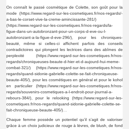
On connaît le passé cosmétique de Colette, son goût pour la
mode (https://www.regard-sur-les-cosmetiques.fr/nos-regards/-
a-bas-le-corset-vive-la-creme-amincissante-281/)
(https://www.regard-sur-les-cosmetiques.fr/nos-regards/la-
figue-dans-un-autobronzant-pour-un-corps-d-eve-ou-l-
autobronzant-a-la-figue-d-eve-296/), pour les chroniques-
beauté, même si celles-ci affichent parfois des conseils
contradictoires qui plongent les lectrices dans des abîmes de
perplexité (https://www.regard-sur-les-cosmetiques.fr/nos-
regards/chroniqueuses-beaute-d-hier-et-d-aujourd-hui-meme-
combat-321/) (https://www.regard-sur-les-cosmetiques.fr/nos-
regards/quand-sidonie-gabrielle-colette-se-fait-chroniqueuse-
beaute-405/), pour les cosmétiques en général et pour le kohol
en particulier (https://www.regard-sur-les-cosmetiques.fr/nos-
regards/souvenirs-cosmetiques-a-l-endroit-pour-journal-a-
rebours-384/), pour le relooking (https://www.regard-sur-les-
cosmetiques.fr/nos-regards/quand-sidonie-gabrielle-colette-se-
fait-chroniqueuse-beaute-405/)…
Chaque femme possède un potentiel qu’il s’agit de valoriser
grâce à un choix judicieux de rouge à lèvres, de blush, de fond