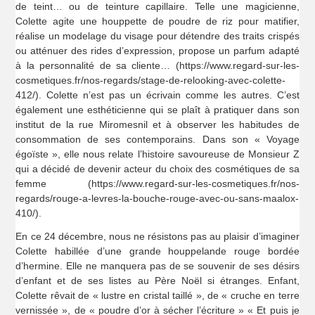
de teint… ou de teinture capillaire. Telle une magicienne,
Colette agite une houppette de poudre de riz pour matifier,
réalise un modelage du visage pour détendre des traits crispés
ou atténuer des rides d’expression, propose un parfum adapté
à la personnalité de sa cliente… (https://www.regard-sur-les-
cosmetiques.fr/nos-regards/stage-de-relooking-avec-colette-
412/). Colette n’est pas un écrivain comme les autres. C’est
également une esthéticienne qui se plaît à pratiquer dans son
institut de la rue Miromesnil et à observer les habitudes de
consommation de ses contemporains. Dans son « Voyage
égoïste », elle nous relate l’histoire savoureuse de Monsieur Z
qui a décidé de devenir acteur du choix des cosmétiques de sa
femme (https://www.regard-sur-les-cosmetiques.fr/nos-
regards/rouge-a-levres-la-bouche-rouge-avec-ou-sans-maalox-
410/).
En ce 24 décembre, nous ne résistons pas au plaisir d’imaginer
Colette habillée d’une grande houppelande rouge bordée
d’hermine. Elle ne manquera pas de se souvenir de ses désirs
d’enfant et de ses listes au Père Noël si étranges. Enfant,
Colette rêvait de « lustre en cristal taillé », de « cruche en terre
vernissée », de « poudre d’or à sécher l’écriture » « Et puis je