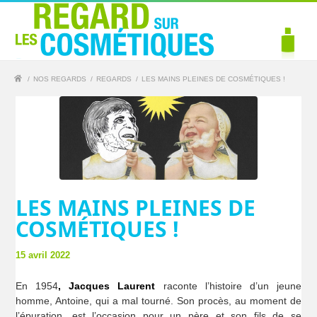
/
NOS REGARDS
/
REGARDS
/
LES MAINS PLEINES DE COSMÉTIQUES !
LES MAINS PLEINES DE
COSMÉTIQUES !
15 avril 2022
En 1954
, Jacques Laurent
raconte l’histoire d’un jeune
homme, Antoine, qui a mal tourné. Son procès, au moment de
l’épuration, est l’occasion pour un père et son fils de se