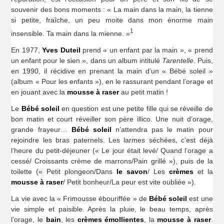
souvenir des bons moments : « La main dans la main, la tienne
si petite, fraîche, un peu moite dans mon énorme main
1
insensible. Ta main dans la mienne. »
En 1977,
Yves Duteil
prend « un enfant par la main », « prend
un enfant pour le sien », dans un album intitulé
Tarentelle
. Puis,
en 1990, il récidive en prenant la main d’un « Bébé soleil »
(album « Pour les enfants »), en le rassurant pendant l’orage et
en jouant avec la
mousse à raser
au petit matin !
Le
Bébé soleil
en question est une petite fille qui se réveille de
bon matin et court réveiller son père illico. Une nuit d’orage,
grande frayeur…
Bébé soleil
n’attendra pas le matin pour
rejoindre les bras paternels. Les larmes séchées, c’est déjà
l’heure du petit-déjeuner (« Le jour était levé/ Quand l’orage a
cessé/ Croissants crème de marrons/Pain grillé »), puis de la
toilette (« Petit plongeon/Dans
le savon
/ Les
crèmes
et la
mousse à raser
/ Petit bonheur/La peur est vite oubliée »).
La vie avec la « Frimousse ébouriffée » de
Bébé soleil
est une
vie simple et paisible. Après la pluie, le beau temps, après
l’orage, le
bain
, les
crèmes émollientes
, la
mousse à raser
.