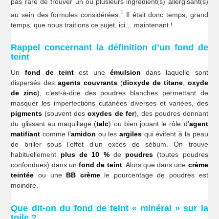
pas rare de trouver un ou plusieurs ingrédient(s) allergisant(s)
1
au sein des formules considérées.
Il était donc temps, grand
temps, que nous traitions ce sujet, ici… maintenant !
Rappel concernant la définition d’un fond de
teint
Un
fond de teint
est une
émulsion
dans laquelle sont
dispersés des
agents couvrants
(
dioxyde de titane
,
oxyde
de zinc
), c’est-à-dire des poudres blanches permettant de
masquer les imperfections cutanées diverses et variées, des
pigments
(souvent des
oxydes de fer
), des poudres donnant
du glissant au maquillage (
talc
) ou bien jouant le rôle d’
agent
matifiant
comme l’
amidon
ou les
argiles
qui évitent à la peau
de briller sous l’effet d’un excès de sébum. On trouve
habituellement
plus de 10 %
de
poudres
(toutes poudres
confondues) dans un
fond de teint
. Alors que dans une
crème
teintée
ou une
BB crème
le pourcentage de poudres est
moindre.
Que dit-on du fond de teint « minéral » sur la
toile ?