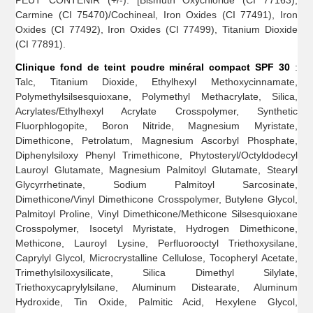
Carmine (CI 75470)/Cochineal, Iron Oxides (CI 77491), Iron
Oxides (CI 77492), Iron Oxides (CI 77499), Titanium Dioxide
(CI 77891).
Clinique fond de teint poudre minéral compact SPF 30
:
Talc, Titanium Dioxide, Ethylhexyl Methoxycinnamate,
Polymethylsilsesquioxane, Polymethyl Methacrylate, Silica,
Acrylates/Ethylhexyl Acrylate Crosspolymer, Synthetic
Fluorphlogopite, Boron Nitride, Magnesium Myristate,
Dimethicone, Petrolatum, Magnesium Ascorbyl Phosphate,
Diphenylsiloxy Phenyl Trimethicone, Phytosteryl/Octyldodecyl
Lauroyl Glutamate, Magnesium Palmitoyl Glutamate, Stearyl
Glycyrrhetinate, Sodium Palmitoyl Sarcosinate,
Dimethicone/Vinyl Dimethicone Crosspolymer, Butylene Glycol,
Palmitoyl Proline, Vinyl Dimethicone/Methicone Silsesquioxane
Crosspolymer, Isocetyl Myristate, Hydrogen Dimethicone,
Methicone, Lauroyl Lysine, Perfluorooctyl Triethoxysilane,
Caprylyl Glycol, Microcrystalline Cellulose, Tocopheryl Acetate,
Trimethylsiloxysilicate, Silica Dimethyl Silylate,
Triethoxycaprylylsilane, Aluminum Distearate, Aluminum
Hydroxide, Tin Oxide, Palmitic Acid, Hexylene Glycol,