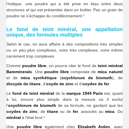
l’indique, une poudre qui a été prise en étau entre deux
structures et qui est présentée dans un boitier. Pas un grain de
poudre ne s’échappe du conditionnement !
Le fond de teint minéral, une appellation
unique, des formules multiples
Selon le cas, on aura affaire à des compositions très simples
ou un peu plus complexes, voire très complexes, voire même
carrément trop complexes.
Comme
poudre libre
, on pourra citer le fond de
teint minéral
Bareminerals
. Une
poudre libre
composée de
mica naturel
et de
mica synthétique
(
oxychlorure de bismuth
), de
dioxyde de titane
, d’
oxyde de zinc
et d’
oxydes
de fer
.
Le
fond de teint minéral
de la
marque 1944 Paris
est, quant
à lui, encore plus simple dans la mesure où il exclut
l’
oxychlorure
de bismuth
de sa formule, ne gardant que les
oxydes de zinc
, de
titane
ou de
fer
, associés au
mica
. Du
minéral
à l’état brut !
Une
poudre libre
également chez
Elizabeth Arden
, avec