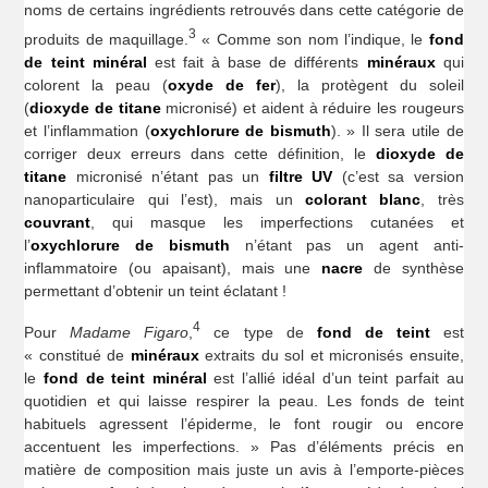
noms de certains ingrédients retrouvés dans cette catégorie de
3
produits de maquillage.
« Comme son nom l’indique, le
fond
de teint minéral
est fait à base de différents
minéraux
qui
colorent la peau (
oxyde de fer
), la protègent du soleil
(
dioxyde de titane
micronisé) et aident à réduire les rougeurs
et l’inflammation (
oxychlorure de bismuth
). » Il sera utile de
corriger deux erreurs dans cette définition, le
dioxyde de
titane
micronisé n’étant pas un
filtre UV
(c’est sa version
nanoparticulaire qui l’est), mais un
colorant blanc
, très
couvrant
, qui masque les imperfections cutanées et
l’
oxychlorure
de bismuth
n’étant pas un agent anti-
inflammatoire (ou apaisant), mais une
nacre
de synthèse
permettant d’obtenir un teint éclatant !
4
Pour
Madame Figaro
,
ce type de
fond de teint
est
« constitué de
minéraux
extraits du sol et micronisés ensuite,
le
fond de teint minéral
est l’allié idéal d’un teint parfait au
quotidien et qui laisse respirer la peau. Les fonds de teint
habituels agressent l’épiderme, le font rougir ou encore
accentuent les imperfections. » Pas d’éléments précis en
matière de composition mais juste un avis à l’emporte-pièces