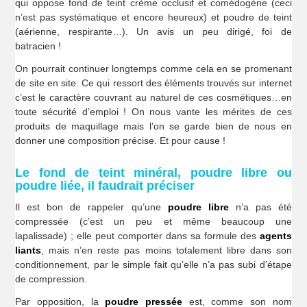
qui oppose fond de teint crème occlusif et comédogène (ceci
n’est pas systématique et encore heureux) et poudre de teint
(aérienne, respirante…). Un avis un peu dirigé, foi de
batracien !
On pourrait continuer longtemps comme cela en se promenant
de site en site. Ce qui ressort des éléments trouvés sur internet
c’est le caractère couvrant au naturel de ces cosmétiques…en
toute sécurité d’emploi ! On nous vante les mérites de ces
produits de maquillage mais l’on se garde bien de nous en
donner une composition précise. Et pour cause !
Le fond de teint minéral, poudre libre ou
poudre liée, il faudrait préciser
Il est bon de rappeler qu’une
poudre libre
n’a pas été
compressée (c’est un peu et même beaucoup une
lapalissade) ; elle peut comporter dans sa formule des
agents
liants
, mais n’en reste pas moins totalement libre dans son
conditionnement, par le simple fait qu’elle n’a pas subi d’étape
de compression.
Par opposition, la
poudre pressée
est, comme son nom