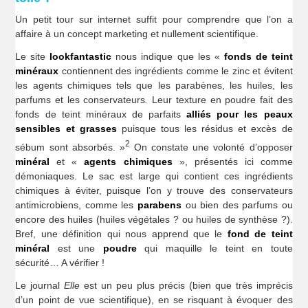
Un petit tour sur internet suffit pour comprendre que l’on a
affaire à un concept marketing et nullement scientifique.
Le site
lookfantastic
nous indique que les «
fonds de teint
minéraux
contiennent des ingrédients comme le zinc et évitent
les agents chimiques tels que les parabènes, les huiles, les
parfums et les conservateurs
.
Leur texture en poudre fait des
fonds de teint minéraux de parfaits
alliés pour les peaux
sensibles et grasses
puisque tous les résidus et excès de
2
sébum sont absorbés. »
On constate une volonté d’opposer
minéral
et «
agents chimiques
», présentés ici comme
démoniaques. Le sac est large qui contient ces ingrédients
chimiques à éviter, puisque l’on y trouve des conservateurs
antimicrobiens, comme les
parabens
ou bien des parfums ou
encore des huiles (huiles végétales ? ou huiles de synthèse ?).
Bref, une définition qui nous apprend que le
fond de teint
minéral
est une
poudre
qui maquille le teint en toute
sécurité… A vérifier !
Le journal
Elle
est un peu plus précis (bien que très imprécis
d’un point de vue scientifique), en se risquant à évoquer des