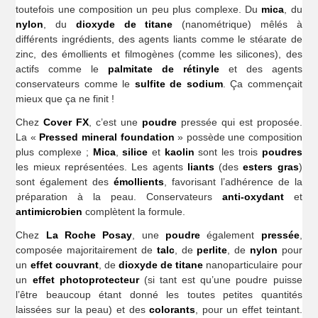
toutefois une composition un peu plus complexe. Du
mica
, du
nylon
, du
dioxyde de titane
(nanométrique) mêlés à
différents ingrédients, des agents liants comme le stéarate de
zinc, des émollients et filmogènes (comme les silicones), des
actifs comme le
palmitate de rétinyle
et des agents
conservateurs comme le
sulfite de sodium
. Ça commençait
mieux que ça ne finit !
Chez
Cover FX
, c’est une
poudre
pressée qui est proposée.
La «
Pressed mineral foundation
» possède une composition
plus complexe ;
Mica
,
silice
et
kaolin
sont les trois
poudres
les mieux représentées. Les agents
liants
(des
esters gras
)
sont également des
émollients
, favorisant l’adhérence de la
préparation à la peau. Conservateurs
anti-oxydant
et
antimicrobien
complètent la formule.
Chez
La Roche Posay
, une
poudre
également
pressée
,
composée majoritairement de
talc
, de
perlite
, de
nylon
pour
un
effet couvrant
, de
dioxyde de titane
nanoparticulaire pour
un
effet photoprotecteur
(si tant est qu’une poudre puisse
l’être beaucoup étant donné les toutes petites quantités
laissées sur la peau) et des
colorants
, pour un effet teintant.