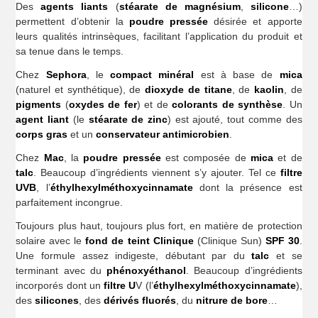
Des
agents liants
(
stéarate de magnésium
,
silicone
…)
permettent d’obtenir la
poudre pressée
désirée et apporte
leurs qualités intrinsèques, facilitant l’application du produit et
sa tenue dans le temps.
Chez
Sephora
, le
compact minéral
est à base de
mica
(naturel et synthétique), de
dioxyde de titane
, de
kaolin
, de
pigments
(
oxydes de fer
) et de
colorants
de synthèse
. Un
agent liant
(le
stéarate de zinc
) est ajouté, tout comme des
corps gras
et un
conservateur antimicrobien
.
Chez
Mac
, la
poudre pressée
est composée de
mica
et de
talc
. Beaucoup d’ingrédients viennent s’y ajouter. Tel ce
filtre
UVB
, l’
éthylhexylméthoxycinnamate
dont la présence est
parfaitement incongrue.
Toujours plus haut, toujours plus fort, en matière de protection
solaire avec le
fond de teint Clinique
(Clinique Sun)
SPF 30
.
Une formule assez indigeste, débutant par du
talc
et se
terminant avec du
phénoxyéthanol
. Beaucoup d’ingrédients
incorporés dont un
filtre U
V (l’
éthylhexylméthoxycinnamate
),
des
silicones
, des
dérivés fluorés
, du
nitrure de bore
…