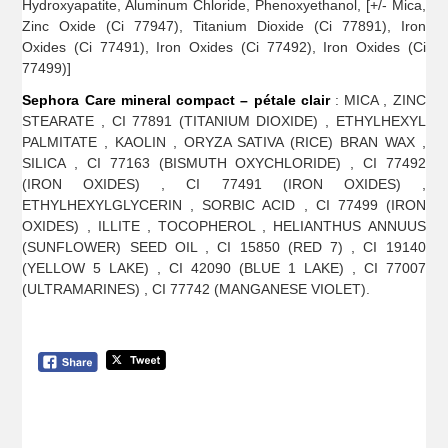
Hydroxyapatite, Aluminum Chloride, Phenoxyethanol, [+/- Mica,
Zinc Oxide (Ci 77947), Titanium Dioxide (Ci 77891), Iron
Oxides (Ci 77491), Iron Oxides (Ci 77492), Iron Oxides (Ci
77499)]
Sephora Care mineral compact – pétale clair
: MICA , ZINC
STEARATE , CI 77891 (TITANIUM DIOXIDE) , ETHYLHEXYL
PALMITATE , KAOLIN , ORYZA SATIVA (RICE) BRAN WAX ,
SILICA , CI 77163 (BISMUTH OXYCHLORIDE) , CI 77492
(IRON OXIDES) , CI 77491 (IRON OXIDES) ,
ETHYLHEXYLGLYCERIN , SORBIC ACID , CI 77499 (IRON
OXIDES) , ILLITE , TOCOPHEROL , HELIANTHUS ANNUUS
(SUNFLOWER) SEED OIL , CI 15850 (RED 7) , CI 19140
(YELLOW 5 LAKE) , CI 42090 (BLUE 1 LAKE) , CI 77007
(ULTRAMARINES) , CI 77742 (MANGANESE VIOLET).