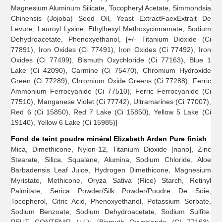
Magnesium Aluminum Silicate, Tocopheryl Acetate, Simmondsia
Chinensis (Jojoba) Seed Oil, Yeast ExtractFaexExtrait De
Levure, Lauroyl Lysine, Ethylhexyl Methoxycinnamate, Sodium
Dehydroacetate, Phenoxyethanol, [+/- Titanium Dioxide (Ci
77891), Iron Oxides (Ci 77491), Iron Oxides (Ci 77492), Iron
Oxides (Ci 77499), Bismuth Oxychloride (Ci 77163), Blue 1
Lake (Ci 42090), Carmine (Ci 75470), Chromium Hydroxide
Green (Ci 77289), Chromium Oxide Greens (Ci 77288), Ferric
Ammonium Ferrocyanide (Ci 77510), Ferric Ferrocyanide (Ci
77510), Manganese Violet (Ci 77742), Ultramarines (Ci 77007),
Red 6 (Ci 15850), Red 7 Lake (Ci 15850), Yellow 5 Lake (Ci
19140), Yellow 6 Lake (Ci 15985)]
Fond de teint poudre minéral Elizabeth Arden Pure finish
:
Mica, Dimethicone, Nylon-12, Titanium Dioxide [nano], Zinc
Stearate, Silica, Squalane, Alumina, Sodium Chloride, Aloe
Barbadensis Leaf Juice, Hydrogen Dimethicone, Magnesium
Myristate, Methicone, Oryza Sativa (Rice) Starch, Retinyl
Palmitate, Serica Powder/Silk Powder/Poudre De Soie,
Tocopherol, Citric Acid, Phenoxyethanol, Potassium Sorbate,
Sodium Benzoate, Sodium Dehydroacetate, Sodium Sulfite.
PEUT CONTENIR (+/-): [Bismuth Oxychloride (CI 77163),