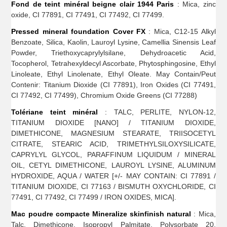
Fond de teint minéral beigne clair 1944 Paris
: Mica, zinc
oxide, CI 77891, CI 77491, CI 77492, CI 77499.
Pressed mineral foundation Cover FX
: Mica, C12-15 Alkyl
Benzoate, Silica, Kaolin, Lauroyl Lysine, Camellia Sinensis Leaf
Powder, Triethoxycaprylylsilane, Dehydroacetic Acid,
Tocopherol, Tetrahexyldecyl Ascorbate, Phytosphingosine, Ethyl
Linoleate, Ethyl Linolenate, Ethyl Oleate. May Contain/Peut
Contenir: Titanium Dioxide (CI 77891), Iron Oxides (CI 77491,
CI 77492, CI 77499), Chromium Oxide Greens (CI 77288)
Tolériane teint minéral
: TALC, PERLITE, NYLON-12,
TITANIUM DIOXIDE [NANO] / TITANIUM DIOXIDE,
DIMETHICONE, MAGNESIUM STEARATE, TRIISOCETYL
CITRATE, STEARIC ACID, TRIMETHYLSILOXYSILICATE,
CAPRYLYL GLYCOL, PARAFFINUM LIQUIDUM / MINERAL
OIL, CETYL DIMETHICONE, LAUROYL LYSINE, ALUMINUM
HYDROXIDE, AQUA / WATER [+/- MAY CONTAIN: CI 77891 /
TITANIUM DIOXIDE, CI 77163 / BISMUTH OXYCHLORIDE, CI
77491, CI 77492, CI 77499 / IRON OXIDES, MICA].
Mac poudre compacte Mineralize skinfinish natural
: Mica,
Talc, Dimethicone, Isopropyl Palmitate, Polysorbate 20,