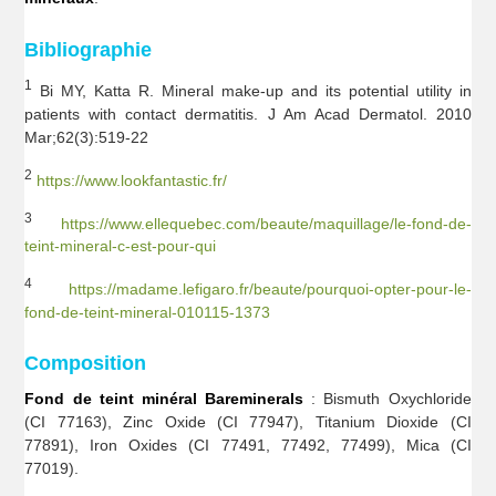
Bibliographie
1
Bi MY, Katta R. Mineral make-up and its potential utility in
patients with contact dermatitis. J Am Acad Dermatol. 2010
Mar;62(3):519-22
2
https://www.lookfantastic.fr/
3
https://www.ellequebec.com/beaute/maquillage/le-fond-de-
teint-mineral-c-est-pour-qui
4
https://madame.lefigaro.fr/beaute/pourquoi-opter-pour-le-
fond-de-teint-mineral-010115-1373
Composition
Fond de teint minéral Bareminerals
: Bismuth Oxychloride
(CI 77163), Zinc Oxide (CI 77947), Titanium Dioxide (CI
77891), Iron Oxides (CI 77491, 77492, 77499), Mica (CI
77019).