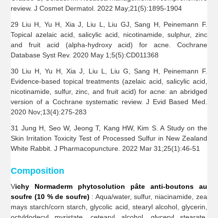
review. J Cosmet Dermatol. 2022 May;21(5):1895-1904
29 Liu H, Yu H, Xia J, Liu L, Liu GJ, Sang H, Peinemann F.
Topical azelaic acid, salicylic acid, nicotinamide, sulphur, zinc
and fruit acid (alpha-hydroxy acid) for acne. Cochrane
Database Syst Rev. 2020 May 1;5(5):CD011368
30 Liu H, Yu H, Xia J, Liu L, Liu G, Sang H, Peinemann F.
Evidence-based topical treatments (azelaic acid, salicylic acid,
nicotinamide, sulfur, zinc, and fruit acid) for acne: an abridged
version of a Cochrane systematic review. J Evid Based Med.
2020 Nov;13(4):275-283
31 Jung H, Seo W, Jeong T, Kang HW, Kim S. A Study on the
Skin Irritation Toxicity Test of Processed Sulfur in New Zealand
White Rabbit. J Pharmacopuncture. 2022 Mar 31;25(1):46-51
Composition
V
ichy Normaderm phytosolution pâte anti-boutons au
soufre (10 % de soufre)
: Aqua/water, sulfur, niacinamide, zea
mays starch/corn starch, glycolic acid, stearyl alcohol, glycerin,
octyldodecyl myristate, cetearyl alcohol, glyceryl stearate,