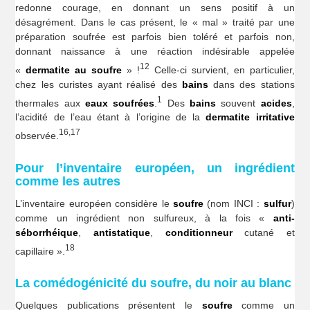
redonne courage, en donnant un sens positif à un
désagrément. Dans le cas présent, le « mal » traité par une
préparation soufrée est parfois bien toléré et parfois non,
donnant naissance à une réaction indésirable appelée
12
«
dermatite au soufre
» !
Celle-ci survient, en particulier,
chez les curistes ayant réalisé des
bains
dans des stations
1
thermales aux
eaux soufrées
.
Des
bains
souvent
acides
,
l’acidité de l’eau étant à l’origine de la
dermatite irritative
16,17
observée.
Pour l’inventaire européen, un ingrédient
comme les autres
L’inventaire européen considère le
soufre
(nom INCI :
sulfur
)
comme un ingrédient non sulfureux, à la fois «
anti-
séborrhéique
,
antistatique
,
conditionneur
cutané et
18
capillaire ».
La comédogénicité du soufre, du noir au blanc
Quelques publications présentent le
soufre
comme un