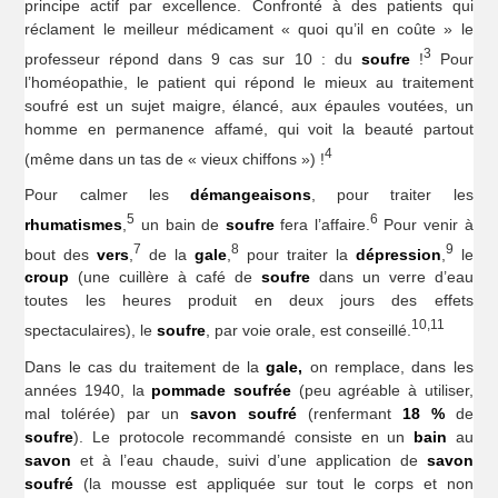
principe actif par excellence. Confronté à des patients qui
réclament le meilleur médicament « quoi qu’il en coûte » le
3
professeur répond dans 9 cas sur 10 : du
soufre
!
Pour
l’homéopathie, le patient qui répond le mieux au traitement
soufré est un sujet maigre, élancé, aux épaules voutées, un
homme en permanence affamé, qui voit la beauté partout
4
(même dans un tas de « vieux chiffons ») !
Pour calmer les
démangeaisons
, pour traiter les
5
6
rhumatismes
,
un bain de
soufre
fera l’affaire.
Pour venir à
7
8
9
bout des
vers
,
de la
gale
,
pour traiter la
dépression
,
le
croup
(une cuillère à café de
soufre
dans un verre d’eau
toutes les heures produit en deux jours des effets
10,11
spectaculaires), le
soufre
, par voie orale, est conseillé.
Dans le cas du traitement de la
gale,
on remplace, dans les
années 1940, la
pommade soufrée
(peu agréable à utiliser,
mal tolérée) par un
savon soufré
(renfermant
18 %
de
soufre
). Le protocole recommandé consiste en un
bain
au
savon
et à l’eau chaude, suivi d’une application de
savon
soufré
(la mousse est appliquée sur tout le corps et non