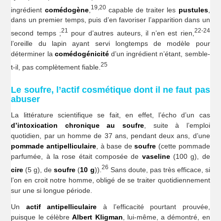
19,20
ingrédient
comédogène
,
capable de traiter les
pustules
,
dans un premier temps, puis d’en favoriser l’apparition dans un
21
22-24
second temps ;
pour d’autres auteurs, il n’en est rien,
l’oreille du lapin ayant servi longtemps de modèle pour
déterminer la
comédogénicité
d’un ingrédient n’étant, semble-
25
t-il, pas complètement fiable.
Le soufre, l’actif cosmétique dont il ne faut pas
abuser
La littérature scientifique se fait, en effet, l’écho d’un cas
d’intoxication chronique
au soufre
, suite à l’emploi
quotidien, par un homme de 37 ans, pendant deux ans, d’une
pommade antipelliculaire
, à base de
soufre
(cette pommade
parfumée, à la rose était composée de
vaseline
(100 g), de
26
cire
(5 g), de
soufre
(
10 g
)).
Sans doute, pas très efficace, si
l’on en croit notre homme, obligé de se traiter quotidiennement
sur une si longue période.
Un
actif antipelliculaire
à l’efficacité pourtant prouvée,
puisque le célèbre
Albert Kligman
, lui-même, a démontré, en