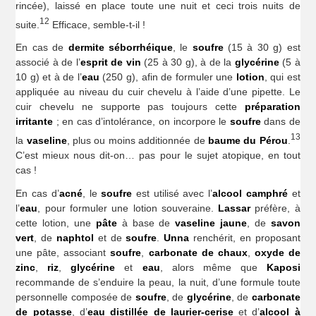
rincée), laissé en place toute une nuit et ceci trois nuits de
12
suite.
Efficace, semble-t-il !
En cas de
dermite séborrhéique
, le
soufre
(15 à 30 g) est
associé à de l’
esprit
de vin
(25 à 30 g), à de la
glycérine
(5 à
10 g) et à de l’
eau
(250 g), afin de formuler une
lotion
, qui est
appliquée au niveau du cuir chevelu à l’aide d’une pipette. Le
cuir chevelu ne supporte pas toujours cette
préparation
irritante
; en cas d’intolérance, on incorpore le
soufre
dans de
13
la
vaseline
, plus ou moins additionnée de
baume du Pérou
.
C’est mieux nous dit-on… pas pour le sujet atopique, en tout
cas !
En cas d’
acné
, le
soufre
est utilisé avec l’
alcool camphré
et
l’
eau
, pour formuler une lotion souveraine.
Lassar
préfère, à
cette lotion, une
pâte
à base de
vaseline jaune
, de
savon
vert
, de
naphtol
et de
soufre
.
Unna
renchérit, en proposant
une pâte, associant
soufre
,
carbonate de chaux
,
oxyde de
zinc
,
riz
,
glycérine
et
eau
, alors même que
Kaposi
recommande de s’enduire la peau, la nuit, d’une formule toute
personnelle composée de
soufre
, de
glycérine
, de
carbonate
de potasse
, d’
eau distillée de laurier-cerise
et d’
alcool à