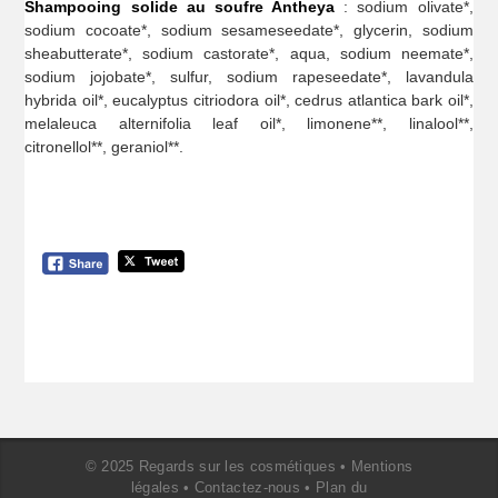
Shampooing solide au soufre Antheya
: sodium olivate*,
sodium cocoate*, sodium sesameseedate*, glycerin, sodium
sheabutterate*, sodium castorate*, aqua, sodium neemate*,
sodium jojobate*, sulfur, sodium rapeseedate*, lavandula
hybrida oil*, eucalyptus citriodora oil*, cedrus atlantica bark oil*,
melaleuca alternifolia leaf oil*, limonene**, linalool**,
citronellol**, geraniol**.
© 2025 Regards sur les cosmétiques •
Mentions
légales
•
Contactez-nous
•
Plan du