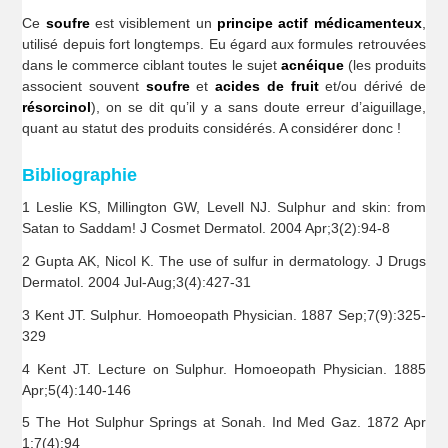
Ce
soufre
est visiblement un
principe actif médicamenteux
,
utilisé depuis fort longtemps. Eu égard aux formules retrouvées
dans le commerce ciblant toutes le sujet
acnéique
(les produits
associent souvent
soufre
et
acides de fruit
et/ou dérivé de
résorcinol
), on se dit qu’il y a sans doute erreur d’aiguillage,
quant au statut des produits considérés. A considérer donc !
Bibliographie
1 Leslie KS, Millington GW, Levell NJ. Sulphur and skin: from
Satan to Saddam! J Cosmet Dermatol. 2004 Apr;3(2):94-8
2 Gupta AK, Nicol K. The use of sulfur in dermatology. J Drugs
Dermatol. 2004 Jul-Aug;3(4):427-31
3 Kent JT. Sulphur. Homoeopath Physician. 1887 Sep;7(9):325-
329
4 Kent JT. Lecture on Sulphur. Homoeopath Physician. 1885
Apr;5(4):140-146
5 The Hot Sulphur Springs at Sonah. Ind Med Gaz. 1872 Apr
1;7(4):94