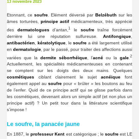
13 novembre 2023
Etonnant, ce
soufre
. Elément déversé par
Belzébuth
sur les
âmes torturées,
principe actif
médicamenteux, très apprécié
1
des
dermatologues
d’antan,
le
soufre
traîne forcément
derrière lui une réputation sulfureuse.
Antifongique
,
antibactérien
,
kératolytique
, le
soufre
a été largement utilisé
en
dermatologie
, par le passé, pour traiter des affections aussi
2
variées que la
dermite séborrhéique
, l’
acné
ou la
gale
.
Actuellement, les spécialités médicamenteuses en contenant
se comptent sur les doigts des deux mains. Quelques
cosmétiques
ciblant clairement le sujet
acnéique
font
également appel au
soufre
pour « brûler » les boutons au feu
de l’enfer. Quid de ce principe actif qui se glisse parfois dans
les cosmétiques, devenant alors un simple actif (et non plus un
principe actif) ? Un petit tour dans la littérature scientifique
s’impose !
Le soufre, la panacée jaune
En 1887, le
professeur Kent
est catégorique ; le
soufre
est LE