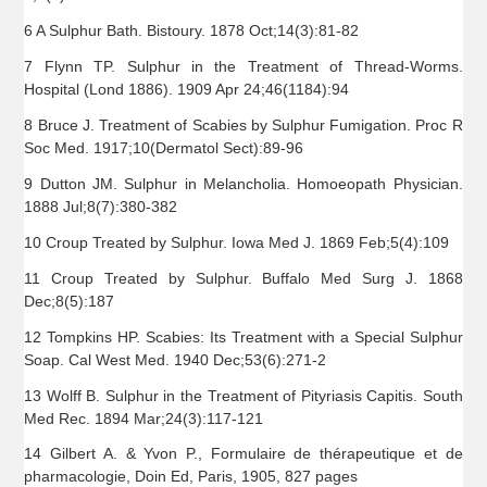
6 A Sulphur Bath. Bistoury. 1878 Oct;14(3):81-82
7 Flynn TP. Sulphur in the Treatment of Thread-Worms.
Hospital (Lond 1886). 1909 Apr 24;46(1184):94
8 Bruce J. Treatment of Scabies by Sulphur Fumigation. Proc R
Soc Med. 1917;10(Dermatol Sect):89-96
9 Dutton JM. Sulphur in Melancholia. Homoeopath Physician.
1888 Jul;8(7):380-382
10 Croup Treated by Sulphur. Iowa Med J. 1869 Feb;5(4):109
11 Croup Treated by Sulphur. Buffalo Med Surg J. 1868
Dec;8(5):187
12 Tompkins HP. Scabies: Its Treatment with a Special Sulphur
Soap. Cal West Med. 1940 Dec;53(6):271-2
13 Wolff B. Sulphur in the Treatment of Pityriasis Capitis. South
Med Rec. 1894 Mar;24(3):117-121
14 Gilbert A. & Yvon P., Formulaire de thérapeutique et de
pharmacologie, Doin Ed, Paris, 1905, 827 pages