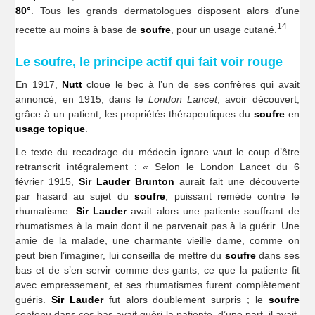
80°
. Tous les grands dermatologues disposent alors d’une
14
recette au moins à base de
soufre
, pour un usage cutané.
Le soufre, le principe actif qui fait voir rouge
En 1917,
Nutt
cloue le bec à l’un de ses confrères qui avait
annoncé, en 1915, dans le
London Lancet
, avoir découvert,
grâce à un patient, les propriétés thérapeutiques du
soufre
en
usage topique
.
Le texte du recadrage du médecin ignare vaut le coup d’être
retranscrit intégralement : « Selon le London Lancet du 6
février 1915,
Sir Lauder Brunton
aurait fait une découverte
par hasard au sujet du
soufre
, puissant remède contre le
rhumatisme.
Sir Lauder
avait alors une patiente souffrant de
rhumatismes à la main dont il ne parvenait pas à la guérir. Une
amie de la malade, une charmante vieille dame, comme on
peut bien l’imaginer, lui conseilla de mettre du
soufre
dans ses
bas et de s’en servir comme des gants, ce que la patiente fit
avec empressement, et ses rhumatismes furent complètement
guéris.
Sir Lauder
fut alors doublement surpris ; le
soufre
contenu dans ces bas avait guéri la patiente, d’une part, il avait,