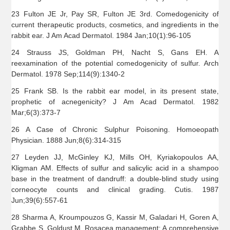
23 Fulton JE Jr, Pay SR, Fulton JE 3rd. Comedogenicity of
current therapeutic products, cosmetics, and ingredients in the
rabbit ear. J Am Acad Dermatol. 1984 Jan;10(1):96-105
24 Strauss JS, Goldman PH, Nacht S, Gans EH. A
reexamination of the potential comedogenicity of sulfur. Arch
Dermatol. 1978 Sep;114(9):1340-2
25 Frank SB. Is the rabbit ear model, in its present state,
prophetic of acnegenicity? J Am Acad Dermatol. 1982
Mar;6(3):373-7
26 A Case of Chronic Sulphur Poisoning. Homoeopath
Physician. 1888 Jun;8(6):314-315
27 Leyden JJ, McGinley KJ, Mills OH, Kyriakopoulos AA,
Kligman AM. Effects of sulfur and salicylic acid in a shampoo
base in the treatment of dandruff: a double-blind study using
corneocyte counts and clinical grading. Cutis. 1987
Jun;39(6):557-61
28 Sharma A, Kroumpouzos G, Kassir M, Galadari H, Goren A,
Grabbe S, Goldust M. Rosacea management: A comprehensive