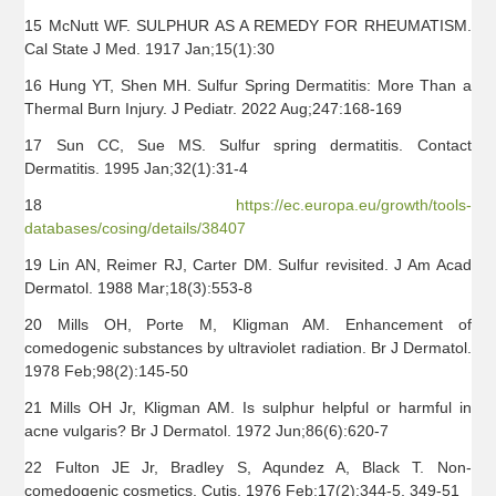
15 McNutt WF. SULPHUR AS A REMEDY FOR RHEUMATISM.
Cal State J Med. 1917 Jan;15(1):30
16 Hung YT, Shen MH. Sulfur Spring Dermatitis: More Than a
Thermal Burn Injury. J Pediatr. 2022 Aug;247:168-169
17 Sun CC, Sue MS. Sulfur spring dermatitis. Contact
Dermatitis. 1995 Jan;32(1):31-4
18
https://ec.europa.eu/growth/tools-
databases/cosing/details/38407
19 Lin AN, Reimer RJ, Carter DM. Sulfur revisited. J Am Acad
Dermatol. 1988 Mar;18(3):553-8
20 Mills OH, Porte M, Kligman AM. Enhancement of
comedogenic substances by ultraviolet radiation. Br J Dermatol.
1978 Feb;98(2):145-50
21 Mills OH Jr, Kligman AM. Is sulphur helpful or harmful in
acne vulgaris? Br J Dermatol. 1972 Jun;86(6):620-7
22 Fulton JE Jr, Bradley S, Aqundez A, Black T. Non-
comedogenic cosmetics. Cutis. 1976 Feb;17(2):344-5, 349-51