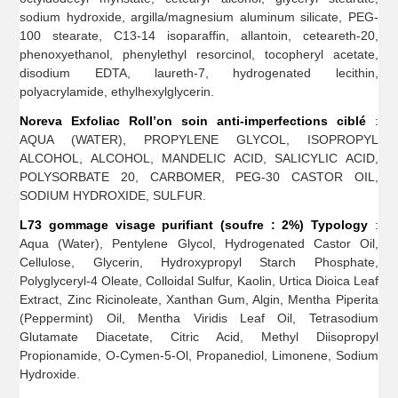
sodium hydroxide, argilla/magnesium aluminum silicate, PEG-
100 stearate, C13-14 isoparaffin, allantoin, ceteareth-20,
phenoxyethanol, phenylethyl resorcinol, tocopheryl acetate,
disodium EDTA, laureth-7, hydrogenated lecithin,
polyacrylamide, ethylhexylglycerin.
Noreva Exfoliac Roll’on soin anti-imperfections ciblé
:
AQUA (WATER), PROPYLENE GLYCOL, ISOPROPYL
ALCOHOL, ALCOHOL, MANDELIC ACID, SALICYLIC ACID,
POLYSORBATE 20, CARBOMER, PEG-30 CASTOR OIL,
SODIUM HYDROXIDE, SULFUR.
L73 gommage visage purifiant (soufre : 2%) Typology
:
Aqua (Water), Pentylene Glycol, Hydrogenated Castor Oil,
Cellulose, Glycerin, Hydroxypropyl Starch Phosphate,
Polyglyceryl-4 Oleate, Colloidal Sulfur, Kaolin, Urtica Dioica Leaf
Extract, Zinc Ricinoleate, Xanthan Gum, Algin, Mentha Piperita
(Peppermint) Oil, Mentha Viridis Leaf Oil, Tetrasodium
Glutamate Diacetate, Citric Acid, Methyl Diisopropyl
Propionamide, O-Cymen-5-Ol, Propanediol, Limonene, Sodium
Hydroxide.