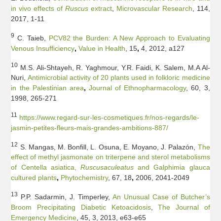
in vivo effects of
Ruscus
extract
,
Microvascular Research
, 114,
2017, 1-11
9
C. Taieb,
PCV82 the Burden: A New Approach to Evaluating
Venous Insufficiency
,
Value in Health
, 15
,
4, 2012, a127
10
M.S. Ali-Shtayeh, R. Yaghmour, Y.R. Faidi, K. Salem, M.A Al-
Nuri,
Antimicrobial activity of 20 plants used in folkloric medicine
in the Palestinian area
,
Journal of Ethnopharmacology
, 60, 3,
1998, 265-271
11
https://www.regard-sur-les-cosmetiques.fr/nos-regards/le-
jasmin-petites-fleurs-mais-grandes-ambitions-887/
12
S. Mangas, M. Bonfill, L. Osuna, E. Moyano, J. Palazón,
The
effect of methyl jasmonate on triterpene and sterol metabolisms
of Centella asiatica,
Ruscus
aculeatus
and Galphimia glauca
cultured plants
,
Phytochemistry
, 67, 18
,
2006, 2041-2049
13
P.P. Sadarmin, J. Timperley,
An Unusual Case of Butcher’s
Broom Precipitating Diabetic Ketoacidosis
,
The Journal of
Emergency Medicine
, 45, 3, 2013, e63-e65