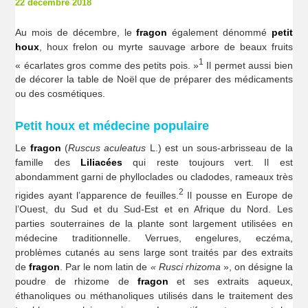
22 décembre 2018
Au mois de décembre, le
fragon
également dénommé
petit
houx
, houx frelon ou myrte sauvage arbore de beaux fruits
1
« écarlates gros comme des petits pois. »
Il permet aussi bien
de décorer la table de Noël que de préparer des médicaments
ou des cosmétiques.
Petit houx et médecine populaire
Le
fragon
(
Ruscus aculeatus
L.) est un sous-arbrisseau de la
famille des
Liliacées
qui reste toujours vert. Il est
abondamment garni de phylloclades ou cladodes, rameaux très
2
rigides ayant l’apparence de feuilles.
Il pousse en Europe de
l’Ouest, du Sud et du Sud-Est et en Afrique du Nord. Les
parties souterraines de la plante sont largement utilisées en
médecine traditionnelle. Verrues, engelures, eczéma,
problèmes cutanés au sens large sont traités par des extraits
de
fragon
. Par le nom latin de
« Rusci rhizoma
», on désigne la
poudre de rhizome de
fragon
et ses extraits aqueux,
éthanoliques ou méthanoliques utilisés dans le traitement des