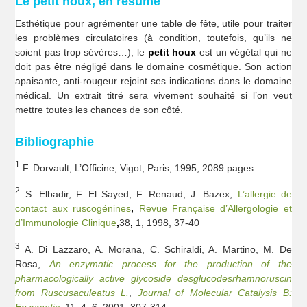
Le petit houx, en résumé
Esthétique pour agrémenter une table de fête, utile pour traiter
les problèmes circulatoires (à condition, toutefois, qu’ils ne
soient pas trop sévères…), le
petit houx
est un végétal qui ne
doit pas être négligé dans le domaine cosmétique. Son action
apaisante, anti-rougeur rejoint ses indications dans le domaine
médical. Un extrait titré sera vivement souhaité si l’on veut
mettre toutes les chances de son côté.
Bibliographie
1
F. Dorvault, L’Officine, Vigot, Paris, 1995, 2089 pages
2
S. Elbadir, F. El Sayed, F. Renaud, J. Bazex,
L’allergie de
contact aux ruscogénines
,
Revue Française d’Allergologie et
d’Immunologie Clinique
,
38
,
1, 1998, 37-40
3
A. Di Lazzaro, A. Morana, C. Schiraldi, A. Martino, M. De
Rosa,
An enzymatic process for the production of the
pharmacologically active glycoside desglucodesrhamnoruscin
from Ruscusaculeatus L.
,
Journal of Molecular Catalysis B:
Enzymatic
, 11, 4–6, 2001, 307-314