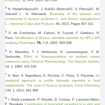
4
N. Hadœ¾ifejzoviÄ‡, J. KukiÄ‡-MarkoviÄ‡, S. PetroviÄ‡, M.
SokoviÄ‡, A. Nahrstedt,
Bioactivity of the extracts and
compounds of
Ruscus
aculeatus
L. and
Ruscus
hypoglossum
L.
,
Industrial Crops and Products
, 49, 2013, Pages 407-411
5
E. de Combarieu, M. Falzoni, N. Fuzzati, F. Gattesco, R.
Pace,
Identification of
Ruscus
steroidal saponins by HPLC-MS
analysis
,
Fitoterapia
,
73,
7–8, 2002, 583-596
6
G. Marcelon, T. J. Verbeuren, H. Lauressergues, P. M.
Vanhoutte,
Effect of Ruscusaculeatus on isolated canine
cutaneous veins
,
General Pharmacology: The Vascular System
,
14, 1, 1983, 103-106
7
A. Mari, A. Napolitano, A. Perrone, C. Pizza, S. Piacente,
An
analytical approach to profile steroidal saponins in food
supplements: The case of Ruscus aculeatus
,
Food Chemistry
,
134, 1, 2012, 461-468
8
I. Rauly-Lestienne, P. Heusler, D. Cussac, F. Lantoine-Adam,
E. Bouskela,
Contribution of muscarinic receptors to in vitro and