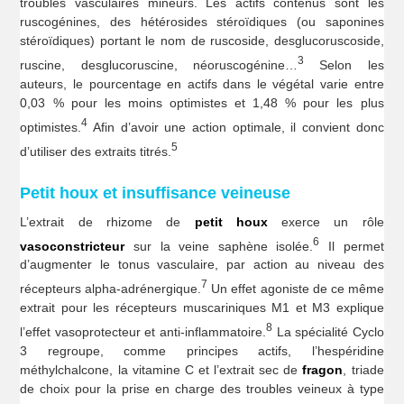
troubles vasculaires mineurs. Les actifs contenus sont les
ruscogénines, des hétérosides stéroïdiques (ou saponines
stéroïdiques) portant le nom de ruscoside, desglucoruscoside,
3
ruscine, desglucoruscine, néoruscogénine…
Selon les
auteurs, le pourcentage en actifs dans le végétal varie entre
0,03 % pour les moins optimistes et 1,48 % pour les plus
4
optimistes.
Afin d’avoir une action optimale, il convient donc
5
d’utiliser des extraits titrés.
Petit houx et insuffisance veineuse
L’extrait de rhizome de
petit houx
exerce un rôle
6
vasoconstricteur
sur la veine saphène isolée.
Il permet
d’augmenter le tonus vasculaire, par action au niveau des
7
récepteurs alpha-adrénergique.
Un effet agoniste de ce même
extrait pour les récepteurs muscariniques M1 et M3 explique
8
l’effet vasoprotecteur et anti-inflammatoire.
La spécialité Cyclo
3 regroupe, comme principes actifs, l’hespéridine
méthylchalcone, la vitamine C et l’extrait sec de
fragon
,
triade
de choix pour la prise en charge des troubles veineux à type