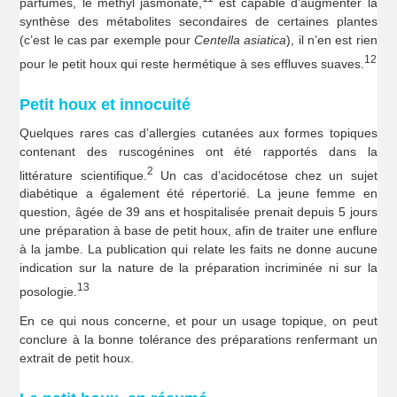
parfumés, le méthyl jasmonate,
est capable d’augmenter la
synthèse des métabolites secondaires de certaines plantes
(c’est le cas par exemple pour
Centella asiatica
), il n’en est rien
12
pour le petit houx qui reste hermétique à ses effluves suaves.
Petit houx et innocuité
Quelques rares cas d’allergies cutanées aux formes topiques
contenant des ruscogénines ont été rapportés dans la
2
littérature scientifique.
Un cas d’acidocétose chez un sujet
diabétique a également été répertorié. La jeune femme en
question, âgée de 39 ans et hospitalisée prenait depuis 5 jours
une préparation à base de petit houx, afin de traiter une enflure
à la jambe. La publication qui relate les faits ne donne aucune
indication sur la nature de la préparation incriminée ni sur la
13
posologie.
En ce qui nous concerne, et pour un usage topique, on peut
conclure à la bonne tolérance des préparations renfermant un
extrait de petit houx.