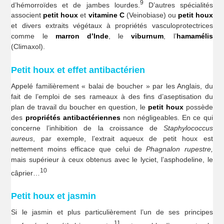
9
d’hémorroïdes et de jambes lourdes.
D’autres spécialités
associent
petit houx
et
vitamine C
(Veinobiase) ou
petit houx
et divers extraits végétaux à propriétés vasculoprotectrices
comme le
marron d’Inde
, le
viburnum
, l’
hamamélis
(Climaxol).
Petit houx et effet antibactérien
Appelé familièrement « balai de boucher » par les Anglais, du
fait de l’emploi de ses rameaux à des fins d’aseptisation du
plan de travail du boucher en question, le
petit houx
possède
des
propriétés antibactériennes
non négligeables. En ce qui
concerne l’inhibition de la croissance de
Staphylococcus
aureus
, par exemple, l’extrait aqueux de petit houx est
nettement moins efficace que celui de
Phagnalon rupestre,
mais supérieur à ceux obtenus avec le lyciet, l’asphodeline, le
10
câprier…
Petit houx et jasmin
Si le jasmin et plus particulièrement l’un de ses principes
11