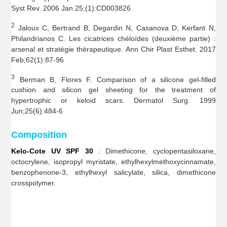
Syst Rev. 2006 Jan 25;(1):CD003826
2
Jaloux C, Bertrand B, Degardin N, Casanova D, Kerfant N,
Philandrianos C. Les cicatrices chéloïdes (deuxième partie) :
arsenal et stratégie thérapeutique. Ann Chir Plast Esthet. 2017
Feb;62(1):87-96
3
Berman B, Flores F. Comparison of a silicone gel-filled
cushion and silicon gel sheeting for the treatment of
hypertrophic or keloid scars. Dermatol Surg. 1999
Jun;25(6):484-6
Composition
Kelo-Cote UV SPF 30
: Dimethicone, cyclopentasiloxane,
octocrylene, isopropyl myristate, ethylhexylmethoxycinnamate,
benzophenone-3, ethylhexyl salicylate, silica, dimethicone
crosspolymer.