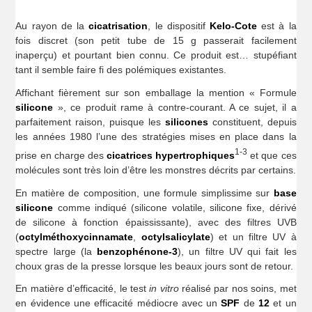
Au rayon de la
cicatrisation
, le dispositif
Kelo-Cote
est à la
fois discret (son petit tube de 15 g passerait facilement
inaperçu) et pourtant bien connu. Ce produit est… stupéfiant
tant il semble faire fi des polémiques existantes.
Affichant fièrement sur son emballage la mention « Formule
silicone
», ce produit rame à contre-courant. A ce sujet, il a
parfaitement raison, puisque les
silicones
constituent, depuis
les années 1980 l’une des stratégies mises en place dans la
1-3
prise en charge des
cicatrices hypertrophiques
et que ces
molécules sont très loin d’être les monstres décrits par certains.
En matière de composition, une formule simplissime sur
base
silicone
comme indiqué (silicone volatile, silicone fixe, dérivé
de silicone à fonction épaississante), avec des filtres UVB
(
octylméthoxycinnamate
,
octylsalicylate
) et un filtre UV à
spectre large (la
benzophénone-3
), un filtre UV qui fait les
choux gras de la presse lorsque les beaux jours sont de retour.
En matière d’efficacité, le test
in vitro
réalisé par nos soins, met
en évidence une efficacité médiocre avec un
SPF
de
12
et un