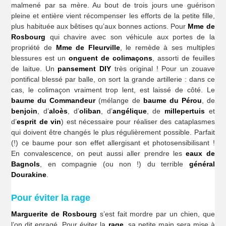
malmené par sa mère. Au bout de trois jours une guérison
pleine et entière vient récompenser les efforts de la petite fille,
plus habituée aux bêtises qu’aux bonnes actions. Pour
Mme de
Rosbourg
qui chavire avec son véhicule aux portes de la
propriété de
Mme de Fleurville
, le remède à ses multiples
blessures est un
onguent de colimaçons
, assorti de feuilles
de laitue. Un
pansement DIY
très original ! Pour un zouave
pontifical blessé par balle, on sort la grande artillerie : dans ce
cas, le colimaçon vraiment trop lent, est laissé de côté. Le
baume du Commandeur
(mélange de
baume du Pérou
, de
benjoin
, d’
aloès
, d’
oliban
, d’
angélique
, de
millepertuis
et
d’
esprit de vin
) est nécessaire pour réaliser des cataplasmes
qui doivent être changés le plus régulièrement possible. Parfait
(!) ce baume pour son effet allergisant et photosensibilisant !
En convalescence, on peut aussi aller prendre les
eaux de
Bagnols
, en compagnie (ou non !) du terrible
général
Dourakine
.
Pour éviter la rage
Marguerite de Rosbourg
s’est fait mordre par un chien, que
l’on dit enragé. Pour éviter la
rage
, sa petite main sera mise à