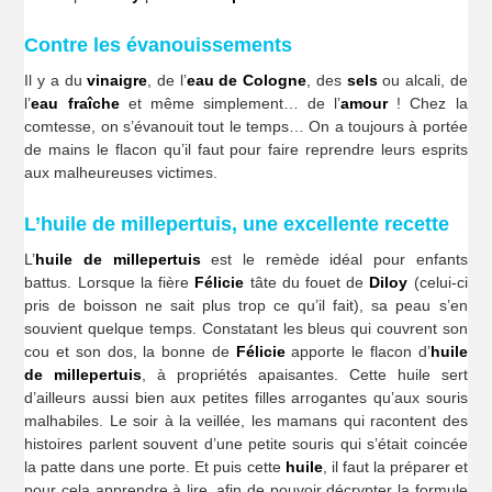
Contre les évanouissements
Il y a du
vinaigre
, de l’
eau de Cologne
, des
sels
ou alcali, de
l’
eau fraîche
et même simplement… de l’
amour
! Chez la
comtesse, on s’évanouit tout le temps… On a toujours à portée
de mains le flacon qu’il faut pour faire reprendre leurs esprits
aux malheureuses victimes.
L’huile de millepertuis, une excellente recette
L’
huile de millepertuis
est le remède idéal pour enfants
battus. Lorsque la fière
Félicie
tâte du fouet de
Diloy
(celui-ci
pris de boisson ne sait plus trop ce qu’il fait), sa peau s’en
souvient quelque temps. Constatant les bleus qui couvrent son
cou et son dos, la bonne de
Félicie
apporte le flacon d’
huile
de millepertuis
, à propriétés apaisantes. Cette huile sert
d’ailleurs aussi bien aux petites filles arrogantes qu’aux souris
malhabiles. Le soir à la veillée, les mamans qui racontent des
histoires parlent souvent d’une petite souris qui s’était coincée
la patte dans une porte. Et puis cette
huile
, il faut la préparer et
pour cela apprendre à lire, afin de pouvoir décrypter la formule