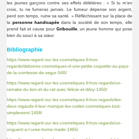
les jeunes garçons contre ses effets délétères : « Si tu m’en
crois, tu ne fumeras jamais. Le fumeur dépense son argent,
perd son temps, ruine sa santé. » Réfléchissant sur la place de
la
personne handicapée
dans la société de son temps, elle
prend fait et cause pour
Gribouille
, un jeune homme qui pose
bien du souci à sa sœur.
Bibliographie
https://www.regard-sur-les-cosmetiques.fr/nos-
regards/deboires-cosmetiques-d-une-petite-coquette-au-pays-
de-la-comtesse-de-segur-540/
https://www.regard-sur-les-cosmetiques.fr/nos-regards/un-
remake-du-lion-et-du-rat-avec-felicie-et-diloy-1450/
https://www.regard-sur-les-cosmetiques.fr/nos-regards/les-
deux-nigauds-il-leur-manque-les-codes-cosmetiques-tout-
simplement-1458/
https://www.regard-sur-les-cosmetiques.fr/nos-regards/un-
onguent-a-l-uree-home-made-1465/