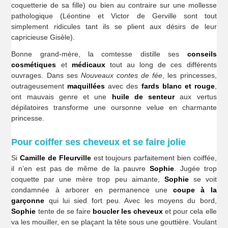
coquetterie de sa fille) ou bien au contraire sur une mollesse
pathologique (Léontine et Victor de Gerville sont tout
simplement ridicules tant ils se plient aux désirs de leur
capricieuse Gisèle).
Bonne grand-mère, la comtesse distille ses
conseils
cosmétiques
et
médicaux
tout au long de ces différents
ouvrages. Dans ses
Nouveaux contes de fée
, les princesses,
outrageusement
maquillées
avec des
fards blanc et rouge
,
ont mauvais genre et une
huile de senteur
aux vertus
dépilatoires transforme une oursonne velue en charmante
princesse.
Pour coiffer ses cheveux et se faire jolie
Si
Camille de Fleurville
est toujours parfaitement bien coiffée,
il n’en est pas de même de la pauvre
Sophie
. Jugée trop
coquette par une mère trop peu aimante,
Sophie
se voit
condamnée à arborer en permanence une
coupe à la
garçonne
qui lui sied fort peu. Avec les moyens du bord,
Sophie
tente de se faire
boucler les cheveux
et pour cela elle
va les mouiller, en se plaçant la tête sous une gouttière. Voulant