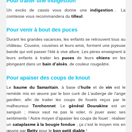
Pour traiter une indigestion
Un excès de cassis vous donne une
indigestion
… La
comtesse vous recommandera du
tilleul
.
Pour venir à bout des puces
Durant les grandes vacances, les enfants se retrouvent tous au
château. Cousins, cousines et leurs amis, forment une joyeuse
bande qui voit passer l’été à vive allure. Les pères enseignent à
leurs enfants à traiter les
puces
de leurs
chiens
en les
plongeant dans un
bain d’aloès
, de couleur rougeâtre.
Pour apaiser des coups de knout
Le
baume du Samaritain
, à base d’
huile
et de
vin
est le
remède mis en œuvre par le bon curé de
L’auberge de l’ange
gardien
, afin de traiter les coups de fouets reçus par le
malheureux
Torchonnet
. Le
général Dourakine
est un
sanguin ; mieux vaut ne pas le voler, ni jouer avec ses
sentiments ! Autre moyen d’apaiser les coups de fouet : réaliser
un
cataplasme à la bougie fondue
; ça c’est le moyen mis en
œuvre par
Betty
pour le
bon petit diable
!