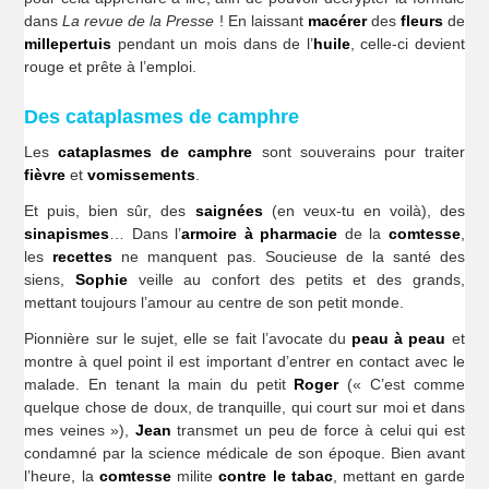
dans
La revue de la Presse
! En laissant
macérer
des
fleurs
de
millepertuis
pendant un mois dans de l’
huile
, celle-ci devient
rouge et prête à l’emploi.
Des cataplasmes de camphre
Les
cataplasmes de camphre
sont souverains pour traiter
fièvre
et
vomissements
.
Et puis, bien sûr, des
saignées
(en veux-tu en voilà), des
sinapismes
… Dans l’
armoire
à pharmacie
de la
comtesse
,
les
recettes
ne manquent pas. Soucieuse de la santé des
siens,
Sophie
veille au confort des petits et des grands,
mettant toujours l’amour au centre de son petit monde.
Pionnière sur le sujet, elle se fait l’avocate du
peau à peau
et
montre à quel point il est important d’entrer en contact avec le
malade. En tenant la main du petit
Roger
(« C’est comme
quelque chose de doux, de tranquille, qui court sur moi et dans
mes veines »),
Jean
transmet un peu de force à celui qui est
condamné par la science médicale de son époque. Bien avant
l’heure, la
comtesse
milite
contre le tabac
, mettant en garde