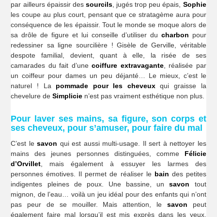
par ailleurs épaissir des
sourcils
, jugés trop peu épais,
Sophie
les coupe au plus court, pensant que ce stratagème aura pour
conséquence de les épaissir. Tout le monde se moque alors de
sa drôle de figure et lui conseille d’utiliser du
charbon
pour
redessiner sa ligne sourcilière ! Gisèle de Gerville, véritable
despote familial, devient, quant à elle, la risée de ses
camarades du fait d’une
coiffure extravagante
, réalisée par
un coiffeur pour dames un peu déjanté… Le mieux, c’est le
naturel ! La
pommade pour les cheveux
qui graisse la
chevelure de
Simplicie
n’est pas vraiment esthétique non plus.
Pour laver ses mains, sa figure, son corps et
ses cheveux, pour s’amuser, pour faire du mal
C’est le
savon
qui est aussi multi-usage. Il sert à nettoyer les
mains des jeunes personnes distinguées, comme
Félicie
d’Orvillet
, mais également à essuyer les larmes des
personnes émotives. Il permet de réaliser le
bain
des petites
indigentes pleines de poux. Une bassine, un
savon
tout
mignon, de l’eau… voilà un jeu idéal pour des enfants qui n’ont
pas peur de se mouiller. Mais attention, le
savon
peut
également faire mal lorsqu’il est mis exprès dans les yeux.