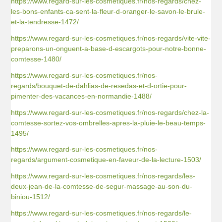
https://www.regard-sur-les-cosmetiques.fr/nos-regards/chez-
les-bons-enfants-ca-sent-la-fleur-d-oranger-le-savon-le-brule-
et-la-tendresse-1472/
https://www.regard-sur-les-cosmetiques.fr/nos-regards/vite-vite-
preparons-un-onguent-a-base-d-escargots-pour-notre-bonne-
comtesse-1480/
https://www.regard-sur-les-cosmetiques.fr/nos-
regards/bouquet-de-dahlias-de-resedas-et-d-ortie-pour-
pimenter-des-vacances-en-normandie-1488/
https://www.regard-sur-les-cosmetiques.fr/nos-regards/chez-la-
comtesse-sortez-vos-ombrelles-apres-la-pluie-le-beau-temps-
1495/
https://www.regard-sur-les-cosmetiques.fr/nos-
regards/argument-cosmetique-en-faveur-de-la-lecture-1503/
https://www.regard-sur-les-cosmetiques.fr/nos-regards/les-
deux-jean-de-la-comtesse-de-segur-massage-au-son-du-
biniou-1512/
https://www.regard-sur-les-cosmetiques.fr/nos-regards/le-