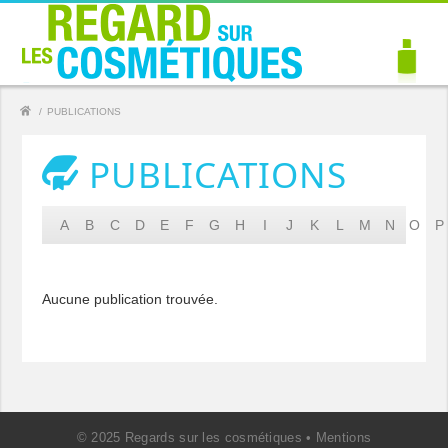
/
PUBLICATIONS
PUBLICATIONS
A
B
C
D
E
F
G
H
I
J
K
L
M
N
O
P
Aucune publication trouvée.
© 2025 Regards sur les cosmétiques •
Mentions