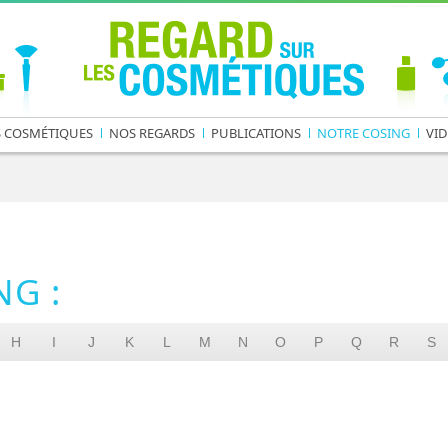
S COSMÉTIQUES
NOS REGARDS
PUBLICATIONS
NOTRE COSING
VID
G :
H
I
J
K
L
M
N
O
P
Q
R
S