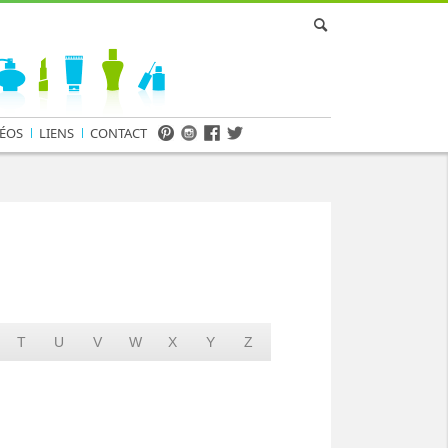
ÉOS
LIENS
CONTACT
T
U
V
W
X
Y
Z