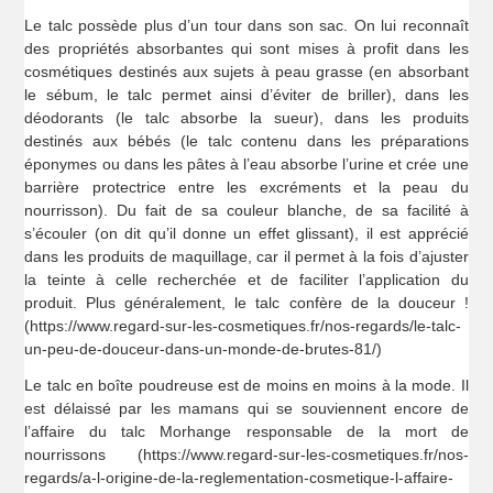
Le talc possède plus d’un tour dans son sac. On lui reconnaît
des propriétés absorbantes qui sont mises à profit dans les
cosmétiques destinés aux sujets à peau grasse (en absorbant
le sébum, le talc permet ainsi d’éviter de briller), dans les
déodorants (le talc absorbe la sueur), dans les produits
destinés aux bébés (le talc contenu dans les préparations
éponymes ou dans les pâtes à l’eau absorbe l’urine et crée une
barrière protectrice entre les excréments et la peau du
nourrisson). Du fait de sa couleur blanche, de sa facilité à
s’écouler (on dit qu’il donne un effet glissant), il est apprécié
dans les produits de maquillage, car il permet à la fois d’ajuster
la teinte à celle recherchée et de faciliter l’application du
produit. Plus généralement, le talc confère de la douceur !
(https://www.regard-sur-les-cosmetiques.fr/nos-regards/le-talc-
un-peu-de-douceur-dans-un-monde-de-brutes-81/)
Le talc en boîte poudreuse est de moins en moins à la mode. Il
est délaissé par les mamans qui se souviennent encore de
l’affaire du talc Morhange responsable de la mort de
nourrissons (https://www.regard-sur-les-cosmetiques.fr/nos-
regards/a-l-origine-de-la-reglementation-cosmetique-l-affaire-