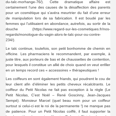
du-talc-morhange-76/). Cette dramatique affaire est
certainement l’une des causes de la désaffection des parents
pour un cosmétique qui s’avéra meurtrier du fait d’une erreur
de manipulation lors de sa fabrication. Il est boudé par les
femmes qui l’utilisaient en abondance, autrefois, au sortir de la
douche (https://www.regard-sur-les-cosmetiques.fr/nos-
regards/monologue-du-vagin-alors-le-talc-pour-ou-contre-
234/).
Le talc continue, toutefois, son petit bonhomme de chemin en
officine. Les pharmaciens le recommandent, par exemple, à
juste titre, aux porteurs de bas et de chaussettes de contention,
pour lesquels il constitue un allié de choix quand on veut enfiler
en un temps record ces « accessoires » thérapeutiques !
Les coiffeurs en sont également friands, qui poudrent le cou de
leur client afin d’éliminer les petits cheveux récalcitrants. Le
coiffeur du Petit Nicolas ne fait pas exception à la règle (Le
Petit Nicolas, C’est Noël – René Goscinny, Jean-Jacques
Sempé). Monsieur Marcel (quel beau nom pour un coiffeur
surtout si celui-ci est le roi de la permanente !) ne manque pas
de patience. Pour un Petit Nicolas coiffé, il faut supporter la