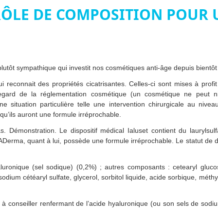
RÔLE DE COMPOSITION POUR 
lutôt sympathique qui investit nos cosmétiques anti-âge depuis bientôt
ui reconnait des propriétés cicatrisantes. Celles-ci sont mises à pro
egard de la réglementation cosmétique (un cosmétique ne peut ni 
situation particulière telle une intervention chirurgicale au nivea
qu’ils auront une formule irréprochable.
. Démonstration. Le dispositif médical Ialuset contient du laurylsulf
Derma, quant à lui, possède une formule irréprochable. Le statut de di
yaluronique (sel sodique) (0,2%) ; autres composants : cetearyl glucos
 sodium cétéaryl sulfate, glycerol, sorbitol liquide, acide sorbique, méth
à conseiller renfermant de l’acide hyaluronique (ou son sels de sodiu