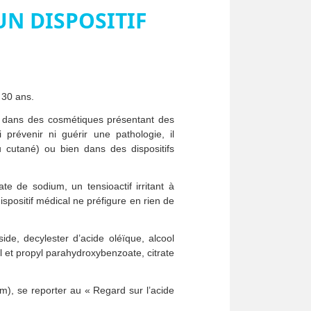
UN DISPOSITIF
 30 ans.
fit dans des cosmétiques présentant des
prévenir ni guérir une pathologie, il
u cutané) ou bien dans des dispositifs
ate de sodium, un tensioactif irritant à
spositif médical ne préfigure en rien de
ide, decylester d’acide oléïque, alcool
yl et propyl parahydroxybenzoate, citrate
m), se reporter au « Regard sur l’acide