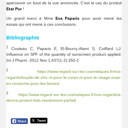
apercevoir un bout de la vue annoncée. C’est le cas du produit
Etat Pur
!
Un grand merci à Mme
Eva Paparis
pour avoir mené les
essais qui ont mené à ces conclusions.
Bibliographie
1
Couteau C, Paparis E, El-Bourry-Alami S, Coiffard LJ.
Influence on SPF of the quantity of sunscreen product applied.
Int J Pharm. 2012 Nov 1;437(1-2):250-2
2
https://www.regard-sur-les-cosmetiques.fr/nos-
regards/loxyde-de-zinc-ni-pour-le-corps-ni-pour-le-visage-mais-
en-revanche-pour-les-fesses/
3
https://www.regard-sur-les-cosmetiques.fr/nos-regards/a-
derma-protect-kids-resolument-parfait/