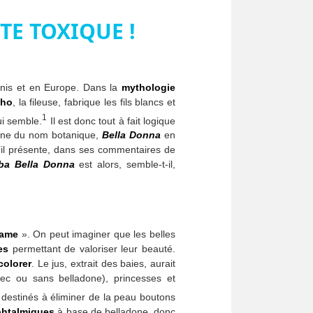
E TOXIQUE !
Unis et en Europe. Dans la
mythologie
tho
, la fileuse, fabrique les fils blancs et
1
ui semble.
Il est donc tout à fait logique
igine du nom botanique,
Bella Donna
en
’il présente, dans ses commentaires de
ba Bella Donna
est alors, semble-t-il,
dame
». On peut imaginer que les belles
es
permettant de valoriser leur beauté.
colorer
. Le jus, extrait des baies, aurait
ec ou sans belladone), princesses et
e destinés à éliminer de la peau boutons
phtalmiques
à base de belladone, donc