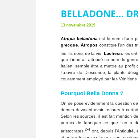
BELLADONE… DR
13 novembre 2019
Atropa belladona
est le nom d’une pl
grecque
,
Atropos
constitue l’un des t
les fils noirs de la vie,
Lachesis
les ent
que Linné ait attribué ce nom de genre
Italien, semble être à mettre au profit 
l’œuvre de Dioscoride, la plante dé
couramment employé par les Vénitiens 
Pourquoi Bella Donna ?
On se pose évidemment la question de 
dames devaient avoir recours à certain
Selon les sources, il est fait mention 
permis de fabriquer ce que l’on a 
2-4
aristocrates,
ont, depuis l’Antiquité,
et autres lésions cutanées sont égalem