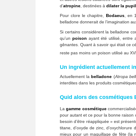
d’
atropine
, destinées à
dilater la pupil
Pour clore le chapitre,
Bodaeus
, en 
belladone donnerait de l’imagination au
Si certains considèrent la belladone co
qu’un
poison
ayant été utilisé, entre
gênantes. Quant à savoir qui était ce c
reste pas moins un poison utilisé au XV
Un ingrédient actuellement i
Actuellement la
belladone
(
Atropa bel
interdites dans les produits cosmétiqu
Quid alors des cosmétiques 
La
gamme cosmétique
commercialisé
pour autant et ce pour la bonne raison 
besoin d’être réappliquée » est présen
titane, d’oxyde de zinc, d’oxychlorure
mieux pour un maquillage de fête (la na