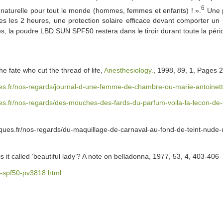
6
 naturelle pour tout le monde (hommes, femmes et enfants) ! ».
Une p
s les 2 heures, une protection solaire efficace devant comporter un
s, la poudre LBD SUN SPF50 restera dans le tiroir durant toute la pério
he fate who cut the thread of life,
Anesthesiology.
, 1998, 89, 1, Pages 
ues.fr/nos-regards/journal-d-une-femme-de-chambre-ou-marie-antoinett
ues.fr/nos-regards/des-mouches-des-fards-du-parfum-voila-la-lecon-d
es.fr/nos-regards/du-maquillage-de-carnaval-au-fond-de-teint-nude-un
is it called ‘beautiful lady’? A note on belladonna, 1977, 53, 4, 403-406
n-spf50-pv3818.html