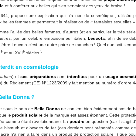
le
et à conférer aux belles qui s’en servaient des yeux de braise !
1644, propose une explication qui n’a rien de cosmétique ; utilisée p
x belles femmes et permettrait la réalisation de « fantaisies sexuelles 
mme l’alliée des belles femmes, d’autres (et en particulier le très sér
 autres, par un célèbre empoisonneur italien,
Leucota
, afin de se dé
élèbre Leucota c’est une autre paire de manches ! Quel que soit l’emp
e
e
5
I
et au XVII
siècles.
nterdit en cosmétologie
ladona
) et
ses préparations
sont
interdites
pour un
usage cosmét
es) du Règlement (CE) N°1223/2009 y fait mention au numéro d’ordre 4
Bella Donna ?
e sous le nom de
Bella Donna
ne contient bien évidemment pas de b
que le
produit solaire
de la marque est assez étonnant. Cette protectio
tée comme étant révolutionnaire. La
poudre
en question (car il s’agit
 de bismuth et d’oxydes de fer (ces derniers sont présentés comme des
cre n’a rien à faire dans un produit de protection solaire !) que pou