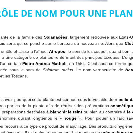
ÔLE DE NOM POUR UNE PLANT
ante de la famille des
Solanacées
, largement retrouvée aux Etats-
rois sorts qui se penche sur le berceau du nouveau-né. Alors que
Clo
remêle et laisse à l’aînée,
Atropos
, le soin de les couper, quand bon l
 à une catégorie de plantes renfermant des principes toxiques. L’or
d’un certain
Pietro Andrea Mattioli
, en 1554. C’est sous ce terme qu
signée sous le nom de
Solatrum maius
. Le nom vernaculaire de
Her
et les Toscans.
savoir pourquoi cette plante est connue sous le vocable de «
belle 
es parties de la plante afin de réaliser des préparations
cosmétiqu
de préparations destinées à
blanchir le teint
ou bien au contraire à
le 
dénommé durant longtemps le «
rouge
». Pour piquer un fard (av
 eu recours à ce type de produit de maquillage. Des produits d’hygièn
ent évoqués. Il est enfin fréquemment fait mention de
préparations o