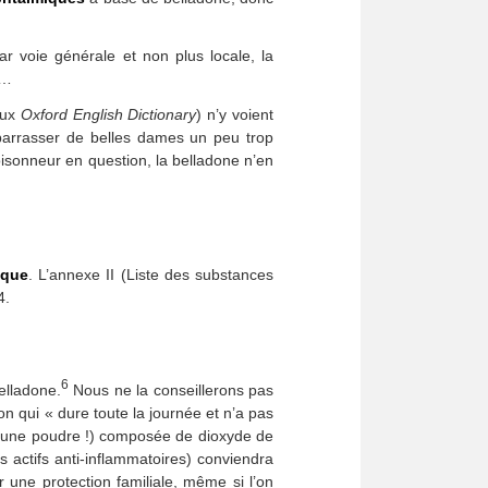
ar voie générale et non plus locale, la
»…
ieux
Oxford English Dictionary
) n’y voient
barrasser de belles dames un peu trop
oisonneur en question, la belladone n’en
ique
. L’annexe II (Liste des substances
4.
6
elladone.
Nous ne la conseillerons pas
n qui « dure toute la journée et n’a pas
 d’une poudre !) composée de dioxyde de
 actifs anti-inflammatoires) conviendra
r une protection familiale, même si l’on