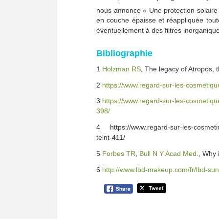
nous annonce « Une protection solaire
en couche épaisse et réappliquée toute
éventuellement à des filtres inorganique
Bibliographie
1
Holzman RS
, The legacy of Atropos, t
2
https://www.regard-sur-les-cosmetiq
3
https://www.regard-sur-les-cosmetiq
398/
4 https://www.regard-sur-les-cosmetiqu
teint-411/
5
Forbes TR
,
Bull N Y Acad Med.
, Why 
6
http://www.lbd-makeup.com/fr/lbd-su