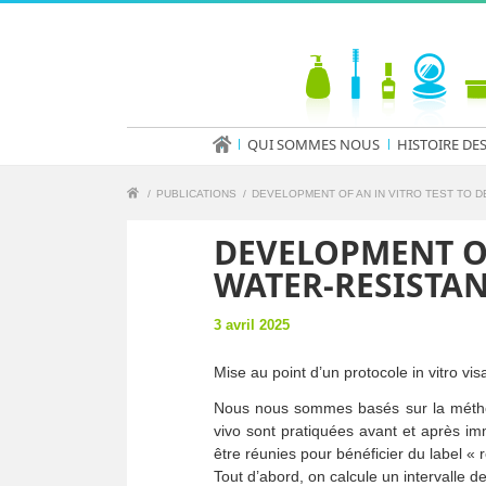
QUI SOMMES NOUS
HISTOIRE DE
/
PUBLICATIONS
/
DEVELOPMENT OF AN IN VITRO TEST TO D
DEVELOPMENT OF
WATER-RESISTA
3 avril 2025
Mise au point d’un protocole in vitro vi
Nous nous sommes basés sur la méthode
vivo sont pratiquées avant et après im
être réunies pour bénéficier du label « r
Tout d’abord, on calcule un intervalle d