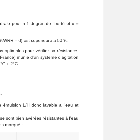
érale pour n-1 degrés de liberté et α =
ean%WRR – d) est supérieure à 50 %.
s optimales pour vérifier sa résistance.
 France) munie d’un système d’agitation
9°C ± 2°C.
e.
e émulsion L/H donc lavable à l’eau et
se sont bien avérées résistantes à l’eau
ins marqué :