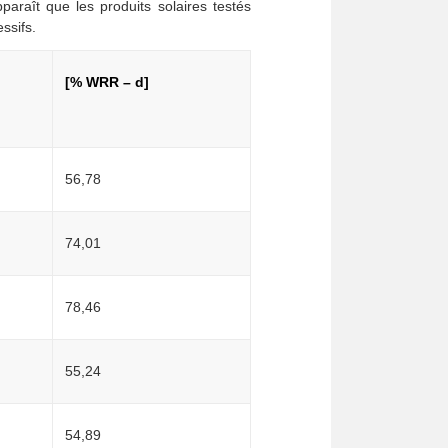
araît que les produits solaires testés
ssifs.
[% WRR – d]
56,78
74,01
78,46
55,24
54,89