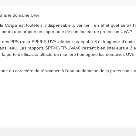
 dans le domaine UVA
 Colipa est toutefois indispensable à vérifier ; en effet quel serait l
t perdu une proportion importante de son facteur de protection UVA ?
ité des PPS (ratio SPF/FP-UVA inférieur ou égal à 3 et longueur d’onde
ns l’eau. Les rapports SPF40’/FP-UVA40’ restent bien inférieurs à 3 et
 ; la perte d’efficacité affecte de manière homogène les domaines UVB 
’étude du caractère de résistance à l’eau au domaine de la protection U