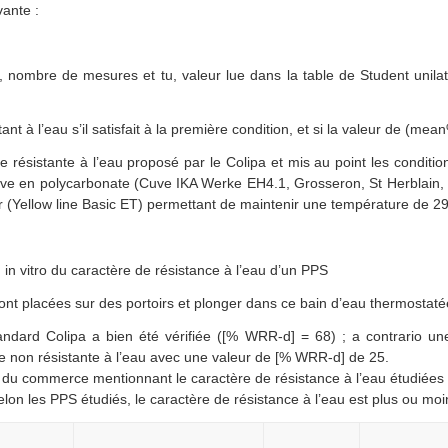
vante :
n, nombre de mesures et tu, valeur lue dans la table de Student unilat
nt à l’eau s’il satisfait à la première condition, et si la valeur de (m
 résistante à l’eau proposé par le Colipa et mis au point les condition
cuve en polycarbonate (Cuve IKA Werke EH4.1, Grosseron, St Herblain,
 (Yellow line Basic ET) permettant de maintenir une température de 2
n vitro du caractère de résistance à l’eau d’un PPS
ont placées sur des portoirs et plonger dans ce bain d’eau thermostaté
tandard Colipa a bien été vérifiée ([% WRR-d] = 68) ; a contrario un
ée non résistante à l’eau avec une valeur de [% WRR-d] de 25.
es du commerce mentionnant le caractère de résistance à l’eau étudiées 
Selon les PPS étudiés, le caractère de résistance à l’eau est plus ou mo