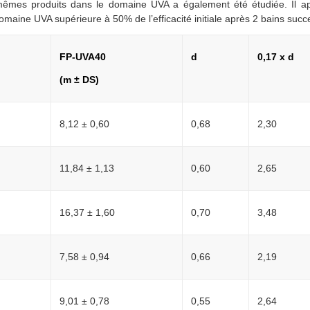
 mêmes produits dans le domaine UVA a également été étudiée. Il app
omaine UVA supérieure à 50% de l’efficacité initiale après 2 bains succe
FP-UVA40
d
0,17 x d
(m ± DS)
8,12 ± 0,60
0,68
2,30
11,84 ± 1,13
0,60
2,65
16,37 ± 1,60
0,70
3,48
7,58 ± 0,94
0,66
2,19
9,01 ± 0,78
0,55
2,64