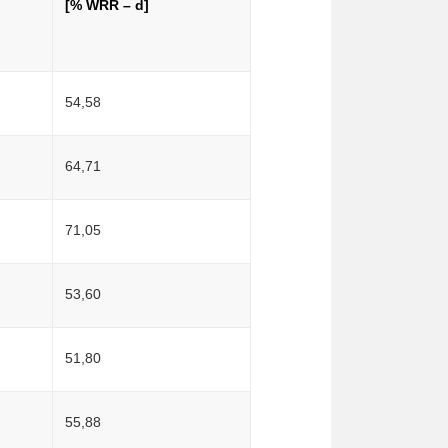
[% WRR – d]
54,58
64,71
71,05
53,60
51,80
55,88