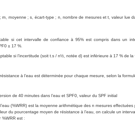
 ; m, moyenne ; s, écart-type ; n, nombre de mesures et t, valeur lue 
ble si cet intervalle de confiance à 95% est compris dans un inte
SPF0 ± 17 %.
table si l’incertitude (soit t.s / n½, notée d) est inférieure à 17 % de la
résistance à l’eau est déterminée pour chaque mesure, selon la formul
sion de 40 minutes dans l’eau et SPF0, valeur du SPF initial
l’eau (%WRR) est la moyenne arithmétique des n mesures effectuées po
aleur du pourcentage moyen de résistance à l’eau, on calcule un interval
our %WRR est :