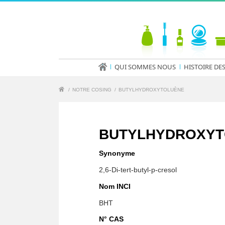
QUI SOMMES NOUS
HISTOIRE DE
/
NOTRE COSING
/
BUTYLHYDROXYTOLUÈNE
BUTYLHYDROXYT
Synonyme
2,6-Di-tert-butyl-p-cresol
Nom INCI
BHT
N° CAS